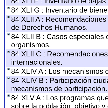
84 XLI F : Inventario de baja
84 XLI G : Inventario de bie
84 XLII A : Recomendaciones 
de Derechos Humanos.
84 XLII B : Casos especiales 
organismos.
84 XLII C : Recomendaciones
internacionales.
84 XLIV A : Los mecanismos d
84 XLIV B : Participación ciu
mecanismos de participación.
84 XLV A : Los programas que
sobre la población, objetivo y 