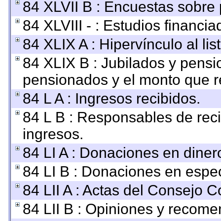
84 XLVII B : Encuestas sobre
84 XLVIII - : Estudios financi
84 XLIX A : Hipervínculo al li
84 XLIX B : Jubilados y pensi
pensionados y el monto que r
84 L A : Ingresos recibidos.
84 L B : Responsables de recib
ingresos.
84 LI A : Donaciones en diner
84 LI B : Donaciones en espec
84 LII A : Actas del Consejo C
84 LII B : Opiniones y recom