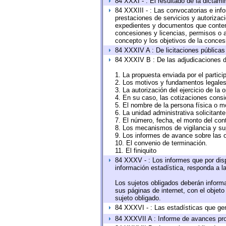
84 XXXI - : El resultado de la dictami
84 XXXIII - : Las convocatorias e inf
prestaciones de servicios y autorizac
expedientes y documentos que conteng
concesiones y licencias, permisos o au
concepto y los objetivos de la concesi
84 XXXIV A : De licitaciones públicas 
84 XXXIV B : De las adjudicaciones d
1. La propuesta enviada por el partici
2. Los motivos y fundamentos legales 
3. La autorización del ejercicio de la 
4. En su caso, las cotizaciones cons
5. El nombre de la persona física o m
6. La unidad administrativa solicitant
7. El número, fecha, el monto del cont
8. Los mecanismos de vigilancia y su
9. Los informes de avance sobre las o
10. El convenio de terminación.
11. El finiquito
84 XXXV - : Los informes que por disp
información estadística, responda a l
Los sujetos obligados deberán informa
sus páginas de internet, con el objet
sujeto obligado.
84 XXXVI - : Las estadísticas que ge
84 XXXVII A : Informe de avances pro