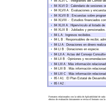
84 XLVI C : Integrantes del Comité d
84 XLVI D : Calendario de sesiones or
84 XLVII A : Evaluaciones y encuesta
84 XLVII B : Encuestas sobre progra
84 XLVIII - : Estudios financiados con
84 XLIX A : Hipervínculo al listado de
84 XLIX B : Jubilados y pensionados.
84 L A : Ingresos recibidos.
84 L B : Responsables de recibir, admi
84 LI A : Donaciones en dinero realiz
84 LI B : Donaciones en especie.
84 LII A : Actas del Consejo Consultiv
84 LII B : Opiniones y recomendacion
84 LIII A : Más información relacionad
84 LIII B : Más información relaciona
84 LIII C : Más información relaciona
85 I A1 : El Plan Estatal de Desarrol
85 I A2 :
Formatos relacionados con la tabla de Aplicabilidad de cada
efectos de evaluación únicamente se revisa el formato con l