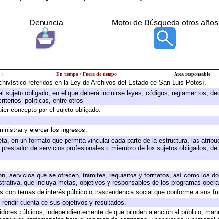
Denuncia
Motor de Búsqueda otros años
 :
En tiempo / Fuera de tiempo
Area responsable
rchivístico referidos en la Ley de Archivos del Estado de San Luis Potosí.
 al sujeto obligado, en el que deberá incluirse leyes, códigos, reglamentos, d
iterios, políticas, entre otros
uier concepto por el sujeto obligado.
inistrar y ejercer los ingresos.
ta, en un formato que permita vincular cada parte de la estructura, las atrib
 prestador de servicios profesionales o miembro de los sujetos obligados, de
ón, servicios que se ofrecen, trámites, requisitos y formatos, así como los 
rativa, que incluya metas, objetivos y responsables de los programas operati
dos con temas de interés público o trascendencia social que conforme a sus f
 rendir cuenta de sus objetivos y resultados.
rvidores públicos, independientemente de que brinden atención al público; man