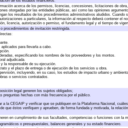
nación de los estados financieros.
ormación acerca de los permisos, licencias, concesiones, licitaciones de obra
iones otorgadas por las entidades públicas, así como las opiniones argumentos
an los resultados de los procedimientos administrativos aludidos. Cuando se
torizaciones a particulares, la información al respecto deberá contener el nomb
ón, licencia, autorización o permiso, el fundamento legal y el tiempo de vigen
o procedimientos de invitación restringida.
irectas:
pante.
aplicados para llevarla a cabo.
opción.
ideradas, especificando los nombres de los proveedores y los montos.
oral adjudicada.
e y la responsable de su ejecución.
rato y el plazo de entrega o de ejecución de los servicios u obra.
pervisión, incluyendo, en su caso, los estudios de impacto urbano y ambient
bras o servicios contratados.
osición legal generen los sujetos obligados;
as preguntas hechas con más frecuencia por el público.
r a la CEGAIP y verificar que se publiquen en la Plataforma Nacional, cuáles
o de que éstos verifiquen y aprueben, de forma fundada y motivada, la relació
neren en cumplimiento de sus facultades, competencias o funciones con la m
gramáticos o presupuestales, balances generales y su estado financiero.