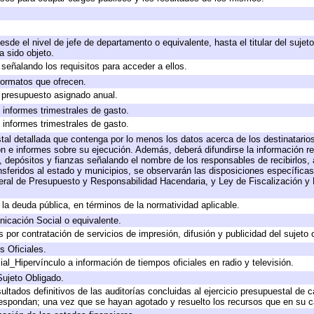
desde el nivel de jefe de departamento o equivalente, hasta el titular del suje
 sido objeto.
señalando los requisitos para acceder a ellos.
 formatos que ofrecen.
e presupuesto asignado anual.
 informes trimestrales de gasto.
 informes trimestrales de gasto.
tal detallada que contenga por lo menos los datos acerca de los destinatarios
e informes sobre su ejecución. Además, deberá difundirse la información rel
 depósitos y fianzas señalando el nombre de los responsables de recibirlos, a
ansferidos al estado y municipios, se observarán las disposiciones específica
ral de Presupuesto y Responsabilidad Hacendaria, y Ley de Fiscalización y 
a la deuda pública, en términos de la normatividad aplicable.
icación Social o equivalente.
por contratación de servicios de impresión, difusión y publicidad del sujeto 
s Oficiales.
al_Hipervínculo a información de tiempos oficiales en radio y televisión.
Sujeto Obligado.
ultados definitivos de las auditorías concluidas al ejercicio presupuestal de c
respondan; una vez que se hayan agotado y resuelto los recursos que en su 