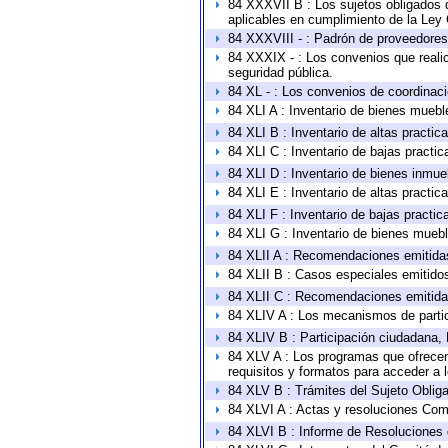
84 XXXVII B : Los sujetos obligados d
aplicables en cumplimiento de la Ley
84 XXXVIII - : Padrón de proveedores 
84 XXXIX - : Los convenios que realic
seguridad pública.
84 XL - : Los convenios de coordinaci
84 XLI A : Inventario de bienes muebl
84 XLI B : Inventario de altas practi
84 XLI C : Inventario de bajas practi
84 XLI D : Inventario de bienes inmue
84 XLI E : Inventario de altas practi
84 XLI F : Inventario de bajas practi
84 XLI G : Inventario de bienes mueb
84 XLII A : Recomendaciones emitida
84 XLII B : Casos especiales emitido
84 XLII C : Recomendaciones emitida
84 XLIV A : Los mecanismos de parti
84 XLIV B : Participación ciudadana,
84 XLV A : Los programas que ofrecen,
requisitos y formatos para acceder a
84 XLV B : Trámites del Sujeto Oblig
84 XLVI A : Actas y resoluciones Com
84 XLVI B : Informe de Resoluciones 