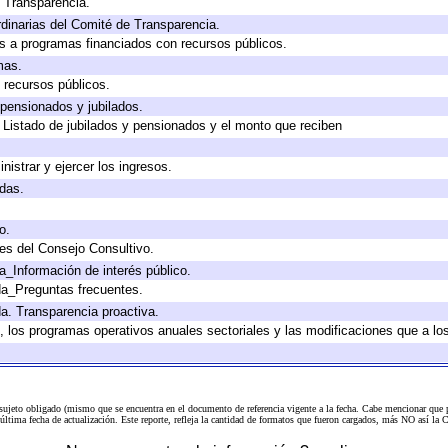
e Transparencia.
dinarias del Comité de Transparencia.
s a programas financiados con recursos públicos.
mas.
 recursos públicos.
 pensionados y jubilados.
 Listado de jubilados y pensionados y el monto que reciben
nistrar y ejercer los ingresos.
adas.
o.
es del Consejo Consultivo.
a_Información de interés público.
da_Preguntas frecuentes.
da. Transparencia proactiva.
lo, los programas operativos anuales sectoriales y las modificaciones que a 
 sujeto obligado (mismo que se encuentra en el
documento de referencia
vigente a la fecha. Cabe mencionar que p
a última fecha de actualización. Este reporte, refleja la cantidad de formatos que fueron cargados, más NO así