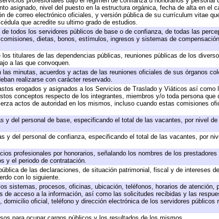
servicios profesionales bajo el régimen de confianza u honorarios y personal de
 asignado, nivel del puesto en la estructura orgánica, fecha de alta en el ca
ón de correo electrónico oficiales, y versión pública de su currículum vitae qu
y cédula que acredite su ultimo grado de estudios.
a de todos los servidores públicos de base o de confianza, de todas las perc
, comisiones, dietas, bonos, estímulos, ingresos y sistemas de compensación
 los titulares de las dependencias públicas, reuniones públicas de los divers
bajo a las que convoquen.
en las minutas, acuerdos y actas de las reuniones oficiales de sus órganos col
eban realizarse con carácter reservado.
gastos erogados y asignados a los Servicios de Traslado y Viáticos así como
 a estos conceptos respecto de los integrantes, miembros y/o toda persona qu
jerza actos de autoridad en los mismos, incluso cuando estas comisiones ofic
s y del personal de base, especificando el total de las vacantes, por nivel d
s y del personal de confianza, especificando el total de las vacantes, por ni
icios profesionales por honorarios, señalando los nombres de los prestadores d
s y el periodo de contratación.
pública de las declaraciones, de situación patrimonial, fiscal y de intereses de
erdo con lo siguiente.
los sistemas, procesos, oficinas, ubicación, teléfonos, horarios de atención, 
s de acceso a la información, así como las solicitudes recibidas y las respue
domicilio oficial, teléfono y dirección electrónica de los servidores públicos
rsos para ocupar cargos públicos y los resultados de los mismos.