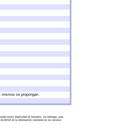
los mismos se propongan.
uede existir duplicidad de formatos, sin embargo, para
 la CALIDAD de la información contenida en los mismos.