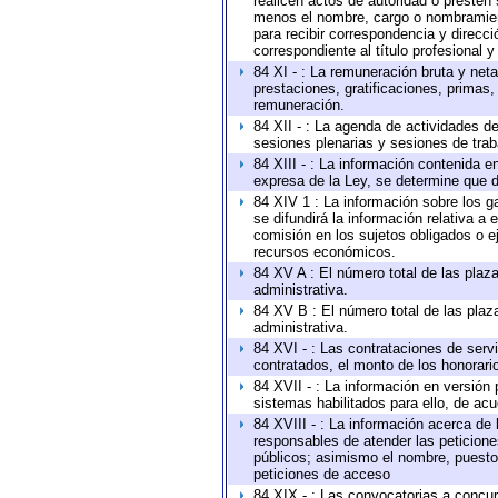
realicen actos de autoridad o presten 
menos el nombre, cargo o nombramiento
para recibir correspondencia y direcci
correspondiente al título profesional 
84 XI - : La remuneración bruta y net
prestaciones, gratificaciones, primas
remuneración.
84 XII - : La agenda de actividades de
sesiones plenarias y sesiones de tra
84 XIII - : La información contenida 
expresa de la Ley, se determine que d
84 XIV 1 : La información sobre los 
se difundirá la información relativa
comisión en los sujetos obligados o e
recursos económicos.
84 XV A : El número total de las plaza
administrativa.
84 XV B : El número total de las plaza
administrativa.
84 XVI - : Las contrataciones de serv
contratados, el monto de los honorario
84 XVII - : La información en versión 
sistemas habilitados para ello, de acu
84 XVIII - : La información acerca de 
responsables de atender las peticione
públicos; asimismo el nombre, puesto, 
peticiones de acceso
84 XIX - : Las convocatorias a concu