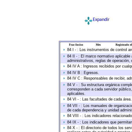
Expandir
Frac-Inciso
Mes
Registrado el
84 I - : Los instrumentos de control a
84 II - : El marco normativo aplicable
administrativos, reglas de operación, cr
84 IV A : Ingresos recibidos por cualq
84 IV B : Egresos.
84 IV C : Responsables de recibir, adm
84 V - : Su estructura orgánica comple
corresponden a cada servidor público,
aplicables.
84 VI - : Las facultades de cada área.
84 VII - : Los manuales de organizaci
de cada dependencia y unidad administ
84 VIII - : Los indicadores relaciona
84 IX - : Los indicadores que permitan
84 X - : El directorio de todos los se