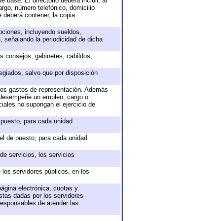
 base. El directorio deberá incluir, al
rgo, número telefónico, domicilio
e deberá contener, la copia
epciones, incluyendo sueldos,
, señalando la periodicidad de dicha
os consejos, gabinetes, cabildos,
egiados, salvo que por disposición
 los gastos de representación. Además
e desempeñe un empleo, cargo o
iales no supongan el ejercicio de
e puesto, para cada unidad
vel de puesto, para cada unidad
e servicios, los servicios
 los servidores públicos, en los
página electrónica, cuotas y
stas dadas por los servidores
 responsables de atender las