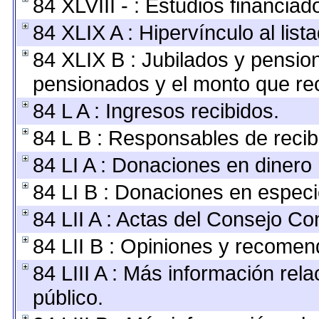
84 XLVIII - : Estudios financia
84 XLIX A : Hipervínculo al lis
84 XLIX B : Jubilados y pension
pensionados y el monto que re
84 L A : Ingresos recibidos.
84 L B : Responsables de recibir
84 LI A : Donaciones en dinero 
84 LI B : Donaciones en especi
84 LII A : Actas del Consejo Con
84 LII B : Opiniones y recomen
84 LIII A : Más información rel
público.