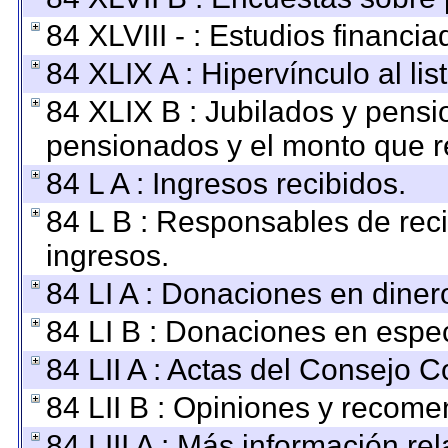
84 XLVIII - : Estudios financi
84 XLIX A : Hipervínculo al li
84 XLIX B : Jubilados y pensi
pensionados y el monto que r
84 L A : Ingresos recibidos.
84 L B : Responsables de recib
ingresos.
84 LI A : Donaciones en diner
84 LI B : Donaciones en espec
84 LII A : Actas del Consejo C
84 LII B : Opiniones y recom
84 LIII A : Más información r