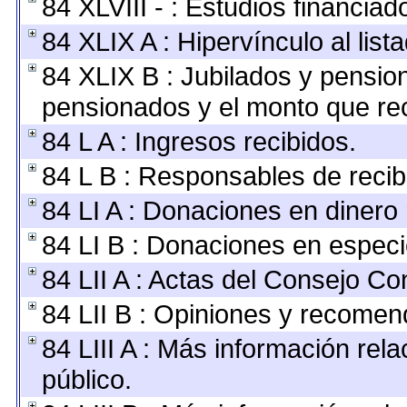
84 XLVIII - : Estudios financia
84 XLIX A : Hipervínculo al lis
84 XLIX B : Jubilados y pension
pensionados y el monto que re
84 L A : Ingresos recibidos.
84 L B : Responsables de recibir
84 LI A : Donaciones en dinero 
84 LI B : Donaciones en especi
84 LII A : Actas del Consejo Con
84 LII B : Opiniones y recomen
84 LIII A : Más información rel
público.