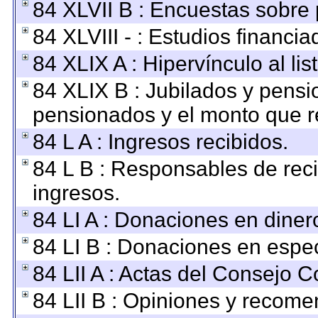
84 XLVII B : Encuestas sobre
84 XLVIII - : Estudios financi
84 XLIX A : Hipervínculo al li
84 XLIX B : Jubilados y pensi
pensionados y el monto que r
84 L A : Ingresos recibidos.
84 L B : Responsables de recib
ingresos.
84 LI A : Donaciones en diner
84 LI B : Donaciones en espec
84 LII A : Actas del Consejo C
84 LII B : Opiniones y recom