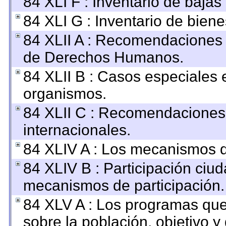
84 XLI F : Inventario de baja
84 XLI G : Inventario de bie
84 XLII A : Recomendaciones 
de Derechos Humanos.
84 XLII B : Casos especiales 
organismos.
84 XLII C : Recomendaciones
internacionales.
84 XLIV A : Los mecanismos d
84 XLIV B : Participación ciu
mecanismos de participación.
84 XLV A : Los programas que
sobre la población, objetivo y 