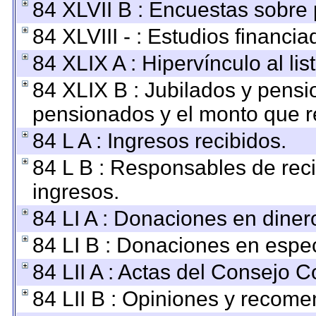
84 XLVII B : Encuestas sobre
84 XLVIII - : Estudios financi
84 XLIX A : Hipervínculo al li
84 XLIX B : Jubilados y pensi
pensionados y el monto que r
84 L A : Ingresos recibidos.
84 L B : Responsables de recib
ingresos.
84 LI A : Donaciones en diner
84 LI B : Donaciones en espec
84 LII A : Actas del Consejo C
84 LII B : Opiniones y recom