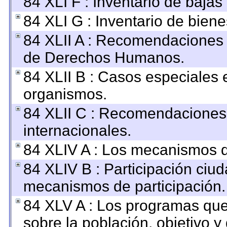
84 XLI F : Inventario de baja
84 XLI G : Inventario de bie
84 XLII A : Recomendaciones 
de Derechos Humanos.
84 XLII B : Casos especiales 
organismos.
84 XLII C : Recomendaciones
internacionales.
84 XLIV A : Los mecanismos d
84 XLIV B : Participación ciu
mecanismos de participación.
84 XLV A : Los programas que
sobre la población, objetivo y 