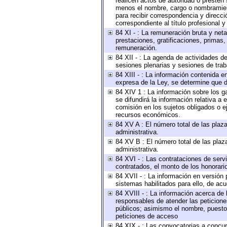
realicen actos de autoridad o presten 
menos el nombre, cargo o nombramiento
para recibir correspondencia y direcci
correspondiente al título profesional 
84 XI - : La remuneración bruta y net
prestaciones, gratificaciones, primas
remuneración.
84 XII - : La agenda de actividades de
sesiones plenarias y sesiones de tra
84 XIII - : La información contenida 
expresa de la Ley, se determine que d
84 XIV 1 : La información sobre los 
se difundirá la información relativa
comisión en los sujetos obligados o e
recursos económicos.
84 XV A : El número total de las plaza
administrativa.
84 XV B : El número total de las plaza
administrativa.
84 XVI - : Las contrataciones de serv
contratados, el monto de los honorario
84 XVII - : La información en versión 
sistemas habilitados para ello, de acu
84 XVIII - : La información acerca de 
responsables de atender las peticione
públicos; asimismo el nombre, puesto, 
peticiones de acceso
84 XIX - : Las convocatorias a concu