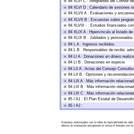
84 XLVI C : Integrantes del Comité d
84 XLVI D : Calendario de sesiones or
84 XLVII A : Evaluaciones y encuesta
84 XLVII B : Encuestas sobre progra
84 XLVIII - : Estudios financiados con
84 XLIX A : Hipervínculo al listado de
84 XLIX B : Jubilados y pensionados.
84 L A : Ingresos recibidos.
84 L B : Responsables de recibir, admi
84 LI A : Donaciones en dinero realiz
84 LI B : Donaciones en especie.
84 LII A : Actas del Consejo Consultiv
84 LII B : Opiniones y recomendacion
84 LIII A : Más información relacionad
84 LIII B : Más información relaciona
84 LIII C : Más información relaciona
85 I A1 : El Plan Estatal de Desarrol
85 I A2 :
Formatos relacionados con la tabla de Aplicabilidad de cada
efectos de evaluación únicamente se revisa el formato con l