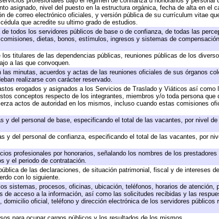
servicios profesionales bajo el régimen de confianza u honorarios y personal de
 asignado, nivel del puesto en la estructura orgánica, fecha de alta en el ca
ón de correo electrónico oficiales, y versión pública de su currículum vitae qu
y cédula que acredite su ultimo grado de estudios.
a de todos los servidores públicos de base o de confianza, de todas las perc
, comisiones, dietas, bonos, estímulos, ingresos y sistemas de compensación
 los titulares de las dependencias públicas, reuniones públicas de los divers
bajo a las que convoquen.
en las minutas, acuerdos y actas de las reuniones oficiales de sus órganos col
eban realizarse con carácter reservado.
gastos erogados y asignados a los Servicios de Traslado y Viáticos así como
 a estos conceptos respecto de los integrantes, miembros y/o toda persona qu
jerza actos de autoridad en los mismos, incluso cuando estas comisiones ofic
s y del personal de base, especificando el total de las vacantes, por nivel d
s y del personal de confianza, especificando el total de las vacantes, por ni
icios profesionales por honorarios, señalando los nombres de los prestadores d
s y el periodo de contratación.
pública de las declaraciones, de situación patrimonial, fiscal y de intereses de
erdo con lo siguiente.
los sistemas, procesos, oficinas, ubicación, teléfonos, horarios de atención, 
s de acceso a la información, así como las solicitudes recibidas y las respue
domicilio oficial, teléfono y dirección electrónica de los servidores públicos
rsos para ocupar cargos públicos y los resultados de los mismos.