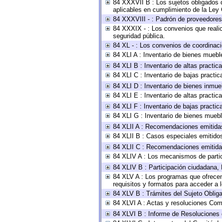
84 XXXVII B : Los sujetos obligados d
aplicables en cumplimiento de la Ley
84 XXXVIII - : Padrón de proveedores 
84 XXXIX - : Los convenios que realic
seguridad pública.
84 XL - : Los convenios de coordinaci
84 XLI A : Inventario de bienes muebl
84 XLI B : Inventario de altas practi
84 XLI C : Inventario de bajas practi
84 XLI D : Inventario de bienes inmue
84 XLI E : Inventario de altas practi
84 XLI F : Inventario de bajas practi
84 XLI G : Inventario de bienes mueb
84 XLII A : Recomendaciones emitida
84 XLII B : Casos especiales emitido
84 XLII C : Recomendaciones emitida
84 XLIV A : Los mecanismos de parti
84 XLIV B : Participación ciudadana,
84 XLV A : Los programas que ofrecen,
requisitos y formatos para acceder a
84 XLV B : Trámites del Sujeto Oblig
84 XLVI A : Actas y resoluciones Com
84 XLVI B : Informe de Resoluciones 