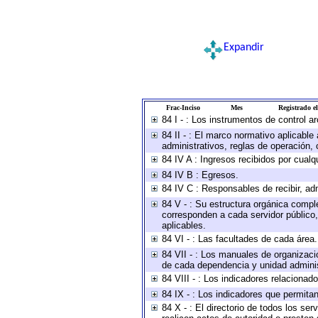
Expandir
Frac-Inciso
Mes
Registrado el
84 I - : Los instrumentos de control a
84 II - : El marco normativo aplicable
administrativos, reglas de operación, cr
84 IV A : Ingresos recibidos por cualq
84 IV B : Egresos.
84 IV C : Responsables de recibir, adm
84 V - : Su estructura orgánica comple
corresponden a cada servidor público,
aplicables.
84 VI - : Las facultades de cada área.
84 VII - : Los manuales de organizaci
de cada dependencia y unidad administ
84 VIII - : Los indicadores relaciona
84 IX - : Los indicadores que permitan
84 X - : El directorio de todos los se