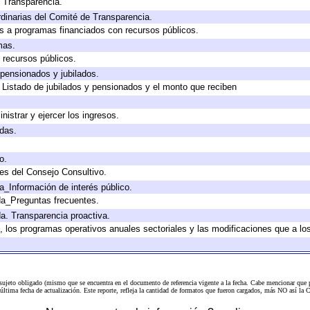
e Transparencia.
dinarias del Comité de Transparencia.
s a programas financiados con recursos públicos.
mas.
 recursos públicos.
 pensionados y jubilados.
 Listado de jubilados y pensionados y el monto que reciben
nistrar y ejercer los ingresos.
adas.
o.
es del Consejo Consultivo.
a_Información de interés público.
da_Preguntas frecuentes.
da. Transparencia proactiva.
lo, los programas operativos anuales sectoriales y las modificaciones que a 
 sujeto obligado (mismo que se encuentra en el
documento de referencia
vigente a la fecha. Cabe mencionar que p
a última fecha de actualización. Este reporte, refleja la cantidad de formatos que fueron cargados, más NO así