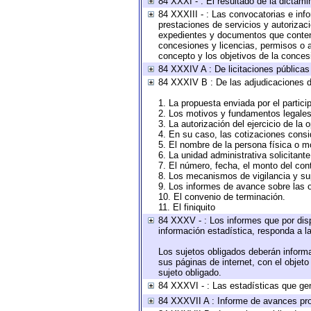
84 XXXI - : El resultado de la dictami
84 XXXIII - : Las convocatorias e inf
prestaciones de servicios y autorizac
expedientes y documentos que conteng
concesiones y licencias, permisos o au
concepto y los objetivos de la concesi
84 XXXIV A : De licitaciones públicas 
84 XXXIV B : De las adjudicaciones d
1. La propuesta enviada por el partici
2. Los motivos y fundamentos legales 
3. La autorización del ejercicio de la 
4. En su caso, las cotizaciones cons
5. El nombre de la persona física o m
6. La unidad administrativa solicitant
7. El número, fecha, el monto del cont
8. Los mecanismos de vigilancia y su
9. Los informes de avance sobre las o
10. El convenio de terminación.
11. El finiquito
84 XXXV - : Los informes que por disp
información estadística, responda a l
Los sujetos obligados deberán informa
sus páginas de internet, con el objet
sujeto obligado.
84 XXXVI - : Las estadísticas que ge
84 XXXVII A : Informe de avances pro