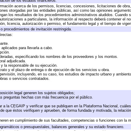
nación de los estados financieros.
ormación acerca de los permisos, licencias, concesiones, licitaciones de obra
iones otorgadas por las entidades públicas, así como las opiniones argumentos
an los resultados de los procedimientos administrativos aludidos. Cuando se
torizaciones a particulares, la información al respecto deberá contener el nomb
ón, licencia, autorización o permiso, el fundamento legal y el tiempo de vigen
o procedimientos de invitación restringida.
irectas:
pante.
aplicados para llevarla a cabo.
opción.
ideradas, especificando los nombres de los proveedores y los montos.
oral adjudicada.
e y la responsable de su ejecución.
rato y el plazo de entrega o de ejecución de los servicios u obra.
pervisión, incluyendo, en su caso, los estudios de impacto urbano y ambient
bras o servicios contratados.
osición legal generen los sujetos obligados;
as preguntas hechas con más frecuencia por el público.
r a la CEGAIP y verificar que se publiquen en la Plataforma Nacional, cuáles
o de que éstos verifiquen y aprueben, de forma fundada y motivada, la relació
neren en cumplimiento de sus facultades, competencias o funciones con la m
gramáticos o presupuestales, balances generales y su estado financiero.