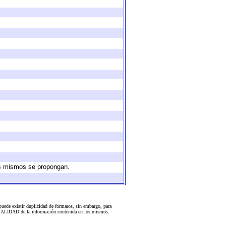
los mismos se propongan.
uede existir duplicidad de formatos, sin embargo, para
 la CALIDAD de la información contenida en los mismos.