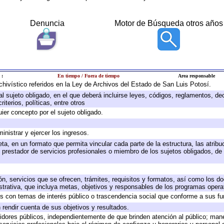
Denuncia
Motor de Búsqueda otros años
 :
En tiempo / Fuera de tiempo
Area responsable
rchivístico referidos en la Ley de Archivos del Estado de San Luis Potosí.
 al sujeto obligado, en el que deberá incluirse leyes, códigos, reglamentos, d
iterios, políticas, entre otros
uier concepto por el sujeto obligado.
inistrar y ejercer los ingresos.
ta, en un formato que permita vincular cada parte de la estructura, las atrib
 prestador de servicios profesionales o miembro de los sujetos obligados, de
ón, servicios que se ofrecen, trámites, requisitos y formatos, así como los 
rativa, que incluya metas, objetivos y responsables de los programas operati
dos con temas de interés público o trascendencia social que conforme a sus f
 rendir cuenta de sus objetivos y resultados.
rvidores públicos, independientemente de que brinden atención al público; man