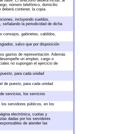
 base. El directorio deberá incluir, al
rgo, número telefónico, domicilio
e deberá contener, la copia
epciones, incluyendo sueldos,
, señalando la periodicidad de dicha
os consejos, gabinetes, cabildos,
egiados, salvo que por disposición
 los gastos de representación. Además
e desempeñe un empleo, cargo o
iales no supongan el ejercicio de
e puesto, para cada unidad
vel de puesto, para cada unidad
e servicios, los servicios
 los servidores públicos, en los
página electrónica, cuotas y
stas dadas por los servidores
 responsables de atender las