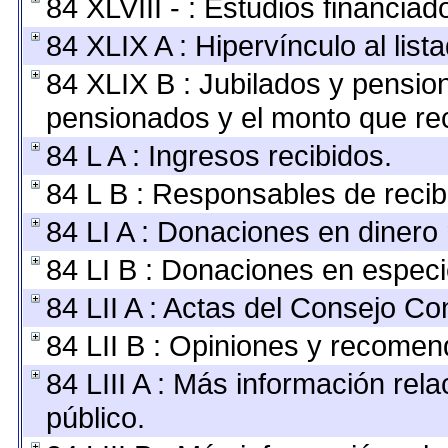
84 XLVIII - : Estudios financia
84 XLIX A : Hipervínculo al lis
84 XLIX B : Jubilados y pension
pensionados y el monto que re
84 L A : Ingresos recibidos.
84 L B : Responsables de recibir
84 LI A : Donaciones en dinero 
84 LI B : Donaciones en especi
84 LII A : Actas del Consejo Con
84 LII B : Opiniones y recomen
84 LIII A : Más información rel
público.