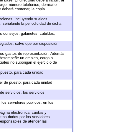
 base. El directorio deberá incluir, al
rgo, número telefónico, domicilio
e deberá contener, la copia
epciones, incluyendo sueldos,
, señalando la periodicidad de dicha
os consejos, gabinetes, cabildos,
egiados, salvo que por disposición
 los gastos de representación. Además
e desempeñe un empleo, cargo o
iales no supongan el ejercicio de
e puesto, para cada unidad
vel de puesto, para cada unidad
e servicios, los servicios
 los servidores públicos, en los
página electrónica, cuotas y
stas dadas por los servidores
 responsables de atender las