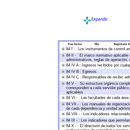
Expandir
Frac-Inciso
Mes
Registrado el
84 I - : Los instrumentos de control a
84 II - : El marco normativo aplicable
administrativos, reglas de operación, cr
84 IV A : Ingresos recibidos por cualq
84 IV B : Egresos.
84 IV C : Responsables de recibir, adm
84 V - : Su estructura orgánica comple
corresponden a cada servidor público,
aplicables.
84 VI - : Las facultades de cada área.
84 VII - : Los manuales de organizaci
de cada dependencia y unidad administ
84 VIII - : Los indicadores relaciona
84 IX - : Los indicadores que permitan
84 X - : El directorio de todos los se