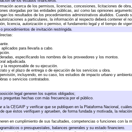
nación de los estados financieros.
ormación acerca de los permisos, licencias, concesiones, licitaciones de obra
iones otorgadas por las entidades públicas, así como las opiniones argumentos
an los resultados de los procedimientos administrativos aludidos. Cuando se
torizaciones a particulares, la información al respecto deberá contener el nomb
ón, licencia, autorización o permiso, el fundamento legal y el tiempo de vigen
o procedimientos de invitación restringida.
irectas:
pante.
aplicados para llevarla a cabo.
opción.
ideradas, especificando los nombres de los proveedores y los montos.
oral adjudicada.
e y la responsable de su ejecución.
rato y el plazo de entrega o de ejecución de los servicios u obra.
pervisión, incluyendo, en su caso, los estudios de impacto urbano y ambient
bras o servicios contratados.
osición legal generen los sujetos obligados;
as preguntas hechas con más frecuencia por el público.
r a la CEGAIP y verificar que se publiquen en la Plataforma Nacional, cuáles
o de que éstos verifiquen y aprueben, de forma fundada y motivada, la relació
neren en cumplimiento de sus facultades, competencias o funciones con la m
gramáticos o presupuestales, balances generales y su estado financiero.