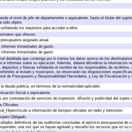
desde el nivel de jefe de departamento o equivalente, hasta el titular del suje
 sido objeto.
señalando los requisitos para acceder a ellos.
 formatos que ofrecen.
e presupuesto asignado anual.
 informes trimestrales de gasto.
 informes trimestrales de gasto.
tal detallada que contenga por lo menos los datos acerca de los destinatarios
e informes sobre su ejecución. Además, deberá difundirse la información rel
 depósitos y fianzas señalando el nombre de los responsables de recibirlos, a
ansferidos al estado y municipios, se observarán las disposiciones específica
ral de Presupuesto y Responsabilidad Hacendaria, y Ley de Fiscalización y 
a la deuda pública, en términos de la normatividad aplicable.
icación Social o equivalente.
por contratación de servicios de impresión, difusión y publicidad del sujeto 
s Oficiales.
al_Hipervínculo a información de tiempos oficiales en radio y televisión.
Sujeto Obligado.
ultados definitivos de las auditorías concluidas al ejercicio presupuestal de c
respondan; una vez que se hayan agotado y resuelto los recursos que en su 