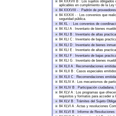
84 XXXVII B : Los sujetos obligados d
aplicables en cumplimiento de la Ley
84 XXXVIII - : Padrón de proveedores 
84 XXXIX - : Los convenios que realic
seguridad pública.
84 XL - : Los convenios de coordinaci
84 XLI A : Inventario de bienes muebl
84 XLI B : Inventario de altas practi
84 XLI C : Inventario de bajas practi
84 XLI D : Inventario de bienes inmue
84 XLI E : Inventario de altas practi
84 XLI F : Inventario de bajas practi
84 XLI G : Inventario de bienes mueb
84 XLII A : Recomendaciones emitida
84 XLII B : Casos especiales emitido
84 XLII C : Recomendaciones emitida
84 XLIV A : Los mecanismos de parti
84 XLIV B : Participación ciudadana,
84 XLV A : Los programas que ofrecen,
requisitos y formatos para acceder a
84 XLV B : Trámites del Sujeto Oblig
84 XLVI A : Actas y resoluciones Com
84 XLVI B : Informe de Resoluciones 