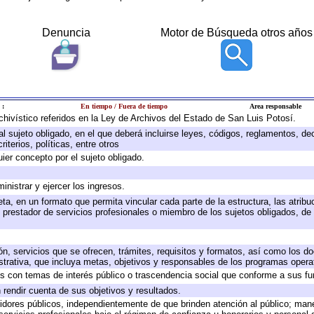
Denuncia
Motor de Búsqueda otros años
 :
En tiempo / Fuera de tiempo
Area responsable
rchivístico referidos en la Ley de Archivos del Estado de San Luis Potosí.
 al sujeto obligado, en el que deberá incluirse leyes, códigos, reglamentos, d
iterios, políticas, entre otros
uier concepto por el sujeto obligado.
inistrar y ejercer los ingresos.
ta, en un formato que permita vincular cada parte de la estructura, las atrib
 prestador de servicios profesionales o miembro de los sujetos obligados, de
ón, servicios que se ofrecen, trámites, requisitos y formatos, así como los 
rativa, que incluya metas, objetivos y responsables de los programas operati
dos con temas de interés público o trascendencia social que conforme a sus f
 rendir cuenta de sus objetivos y resultados.
rvidores públicos, independientemente de que brinden atención al público; man