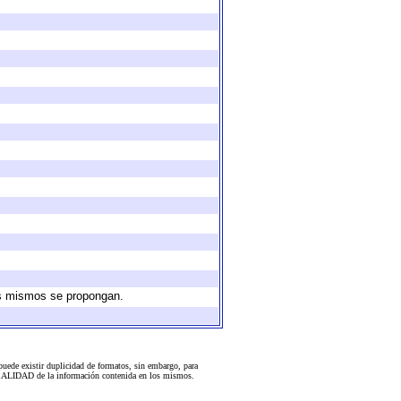
los mismos se propongan.
uede existir duplicidad de formatos, sin embargo, para
 la CALIDAD de la información contenida en los mismos.