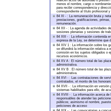
realicen actos de autoridad o presten 
menos el nombre, cargo o nombramiento
para recibir correspondencia y direcci
correspondiente al título profesional 
84 XI - : La remuneración bruta y net
prestaciones, gratificaciones, primas
remuneración.
84 XII - : La agenda de actividades de
sesiones plenarias y sesiones de tra
84 XIII - : La información contenida 
expresa de la Ley, se determine que d
84 XIV 1 : La información sobre los 
se difundirá la información relativa
comisión en los sujetos obligados o e
recursos económicos.
84 XV A : El número total de las plaza
administrativa.
84 XV B : El número total de las plaza
administrativa.
84 XVI - : Las contrataciones de serv
contratados, el monto de los honorario
84 XVII - : La información en versión 
sistemas habilitados para ello, de acu
84 XVIII - : La información acerca de 
responsables de atender las peticione
públicos; asimismo el nombre, puesto, 
peticiones de acceso
84 XIX - : Las convocatorias a concu