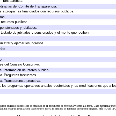
e Transparencia.
dinarias del Comité de Transparencia.
s a programas financiados con recursos públicos.
mas.
 recursos públicos.
 pensionados y jubilados.
 Listado de jubilados y pensionados y el monto que reciben
nistrar y ejercer los ingresos.
adas.
o.
es del Consejo Consultivo.
a_Información de interés público.
da_Preguntas frecuentes.
da. Transparencia proactiva.
lo, los programas operativos anuales sectoriales y las modificaciones que a 
 sujeto obligado (mismo que se encuentra en el
documento de referencia
vigente a la fecha. Cabe mencionar que p
a última fecha de actualización. Este reporte, refleja la cantidad de formatos que fueron cargados, más NO así