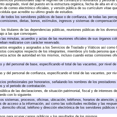
servicios profesionales bajo el régimen de confianza u honorarios y personal de
 asignado, nivel del puesto en la estructura orgánica, fecha de alta en el ca
ón de correo electrónico oficiales, y versión pública de su currículum vitae qu
y cédula que acredite su ultimo grado de estudios.
a de todos los servidores públicos de base o de confianza, de todas las perc
, comisiones, dietas, bonos, estímulos, ingresos y sistemas de compensación
 los titulares de las dependencias públicas, reuniones públicas de los divers
bajo a las que convoquen.
en las minutas, acuerdos y actas de las reuniones oficiales de sus órganos col
eban realizarse con carácter reservado.
gastos erogados y asignados a los Servicios de Traslado y Viáticos así como
 a estos conceptos respecto de los integrantes, miembros y/o toda persona qu
jerza actos de autoridad en los mismos, incluso cuando estas comisiones ofic
s y del personal de base, especificando el total de las vacantes, por nivel d
s y del personal de confianza, especificando el total de las vacantes, por ni
icios profesionales por honorarios, señalando los nombres de los prestadores d
s y el periodo de contratación.
pública de las declaraciones, de situación patrimonial, fiscal y de intereses de
erdo con lo siguiente.
los sistemas, procesos, oficinas, ubicación, teléfonos, horarios de atención, 
s de acceso a la información, así como las solicitudes recibidas y las respue
domicilio oficial, teléfono y dirección electrónica de los servidores públicos
rsos para ocupar cargos públicos y los resultados de los mismos.