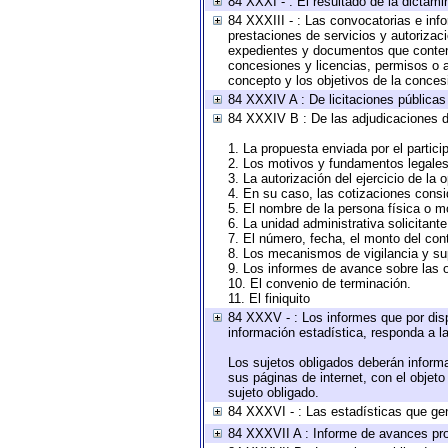
84 XXXI - : El resultado de la dictami
84 XXXIII - : Las convocatorias e inf
prestaciones de servicios y autorizac
expedientes y documentos que conteng
concesiones y licencias, permisos o au
concepto y los objetivos de la concesi
84 XXXIV A : De licitaciones públicas 
84 XXXIV B : De las adjudicaciones d
1. La propuesta enviada por el partici
2. Los motivos y fundamentos legales 
3. La autorización del ejercicio de la 
4. En su caso, las cotizaciones cons
5. El nombre de la persona física o m
6. La unidad administrativa solicitant
7. El número, fecha, el monto del cont
8. Los mecanismos de vigilancia y su
9. Los informes de avance sobre las o
10. El convenio de terminación.
11. El finiquito
84 XXXV - : Los informes que por disp
información estadística, responda a l
Los sujetos obligados deberán informa
sus páginas de internet, con el objet
sujeto obligado.
84 XXXVI - : Las estadísticas que ge
84 XXXVII A : Informe de avances pro