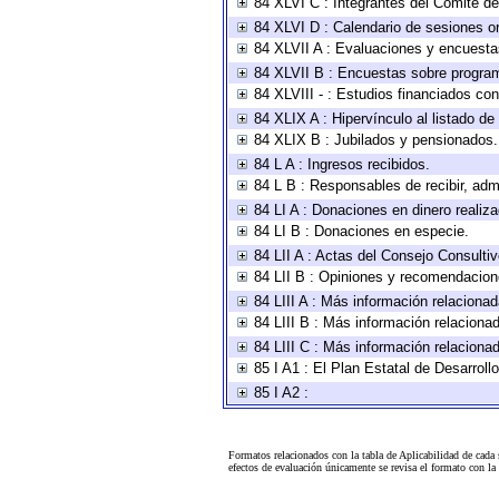
84 XLVI C : Integrantes del Comité d
84 XLVI D : Calendario de sesiones or
84 XLVII A : Evaluaciones y encuesta
84 XLVII B : Encuestas sobre progra
84 XLVIII - : Estudios financiados con
84 XLIX A : Hipervínculo al listado de
84 XLIX B : Jubilados y pensionados.
84 L A : Ingresos recibidos.
84 L B : Responsables de recibir, admi
84 LI A : Donaciones en dinero realiz
84 LI B : Donaciones en especie.
84 LII A : Actas del Consejo Consultiv
84 LII B : Opiniones y recomendacion
84 LIII A : Más información relacionad
84 LIII B : Más información relaciona
84 LIII C : Más información relaciona
85 I A1 : El Plan Estatal de Desarrol
85 I A2 :
Formatos relacionados con la tabla de Aplicabilidad de cada
efectos de evaluación únicamente se revisa el formato con l