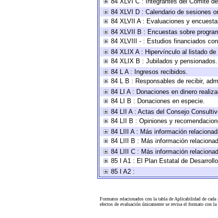
84 XLVI C : Integrantes del Comité d
84 XLVI D : Calendario de sesiones or
84 XLVII A : Evaluaciones y encuesta
84 XLVII B : Encuestas sobre progra
84 XLVIII - : Estudios financiados con
84 XLIX A : Hipervínculo al listado de
84 XLIX B : Jubilados y pensionados.
84 L A : Ingresos recibidos.
84 L B : Responsables de recibir, admi
84 LI A : Donaciones en dinero realiz
84 LI B : Donaciones en especie.
84 LII A : Actas del Consejo Consultiv
84 LII B : Opiniones y recomendacion
84 LIII A : Más información relacionad
84 LIII B : Más información relaciona
84 LIII C : Más información relaciona
85 I A1 : El Plan Estatal de Desarrol
85 I A2 :
Formatos relacionados con la tabla de Aplicabilidad de cada
efectos de evaluación únicamente se revisa el formato con l