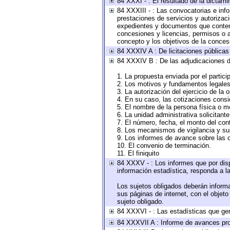
84 XXXI - : El resultado de la dictami
84 XXXIII - : Las convocatorias e inf
prestaciones de servicios y autorizac
expedientes y documentos que conteng
concesiones y licencias, permisos o au
concepto y los objetivos de la concesi
84 XXXIV A : De licitaciones públicas 
84 XXXIV B : De las adjudicaciones d
1. La propuesta enviada por el partici
2. Los motivos y fundamentos legales 
3. La autorización del ejercicio de la 
4. En su caso, las cotizaciones cons
5. El nombre de la persona física o m
6. La unidad administrativa solicitant
7. El número, fecha, el monto del cont
8. Los mecanismos de vigilancia y su
9. Los informes de avance sobre las o
10. El convenio de terminación.
11. El finiquito
84 XXXV - : Los informes que por disp
información estadística, responda a l
Los sujetos obligados deberán informa
sus páginas de internet, con el objet
sujeto obligado.
84 XXXVI - : Las estadísticas que ge
84 XXXVII A : Informe de avances pro