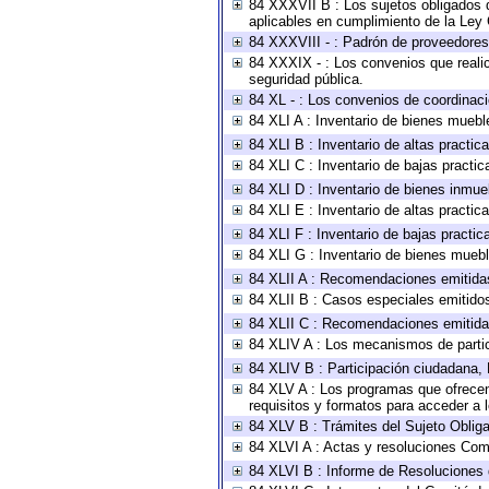
84 XXXVII B : Los sujetos obligados d
aplicables en cumplimiento de la Ley
84 XXXVIII - : Padrón de proveedores 
84 XXXIX - : Los convenios que realic
seguridad pública.
84 XL - : Los convenios de coordinaci
84 XLI A : Inventario de bienes muebl
84 XLI B : Inventario de altas practi
84 XLI C : Inventario de bajas practi
84 XLI D : Inventario de bienes inmue
84 XLI E : Inventario de altas practi
84 XLI F : Inventario de bajas practi
84 XLI G : Inventario de bienes mueb
84 XLII A : Recomendaciones emitida
84 XLII B : Casos especiales emitido
84 XLII C : Recomendaciones emitida
84 XLIV A : Los mecanismos de parti
84 XLIV B : Participación ciudadana,
84 XLV A : Los programas que ofrecen,
requisitos y formatos para acceder a
84 XLV B : Trámites del Sujeto Oblig
84 XLVI A : Actas y resoluciones Com
84 XLVI B : Informe de Resoluciones 