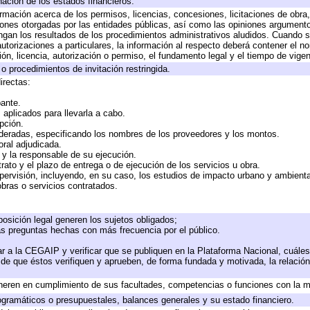
nación de los estados financieros.
ormación acerca de los permisos, licencias, concesiones, licitaciones de obra
iones otorgadas por las entidades públicas, así como las opiniones argumentos
an los resultados de los procedimientos administrativos aludidos. Cuando se
torizaciones a particulares, la información al respecto deberá contener el nomb
ón, licencia, autorización o permiso, el fundamento legal y el tiempo de vigen
o procedimientos de invitación restringida.
irectas:
pante.
aplicados para llevarla a cabo.
opción.
ideradas, especificando los nombres de los proveedores y los montos.
oral adjudicada.
e y la responsable de su ejecución.
rato y el plazo de entrega o de ejecución de los servicios u obra.
pervisión, incluyendo, en su caso, los estudios de impacto urbano y ambient
bras o servicios contratados.
osición legal generen los sujetos obligados;
as preguntas hechas con más frecuencia por el público.
r a la CEGAIP y verificar que se publiquen en la Plataforma Nacional, cuáles
o de que éstos verifiquen y aprueben, de forma fundada y motivada, la relació
neren en cumplimiento de sus facultades, competencias o funciones con la m
gramáticos o presupuestales, balances generales y su estado financiero.