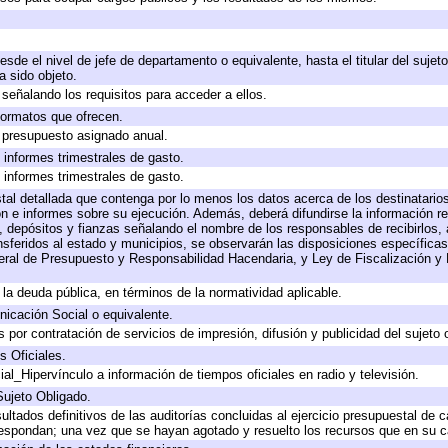
desde el nivel de jefe de departamento o equivalente, hasta el titular del suje
 sido objeto.
señalando los requisitos para acceder a ellos.
 formatos que ofrecen.
e presupuesto asignado anual.
 informes trimestrales de gasto.
 informes trimestrales de gasto.
tal detallada que contenga por lo menos los datos acerca de los destinatarios
e informes sobre su ejecución. Además, deberá difundirse la información rel
 depósitos y fianzas señalando el nombre de los responsables de recibirlos, a
ansferidos al estado y municipios, se observarán las disposiciones específica
ral de Presupuesto y Responsabilidad Hacendaria, y Ley de Fiscalización y 
a la deuda pública, en términos de la normatividad aplicable.
icación Social o equivalente.
por contratación de servicios de impresión, difusión y publicidad del sujeto 
s Oficiales.
al_Hipervínculo a información de tiempos oficiales en radio y televisión.
Sujeto Obligado.
ultados definitivos de las auditorías concluidas al ejercicio presupuestal de c
respondan; una vez que se hayan agotado y resuelto los recursos que en su 