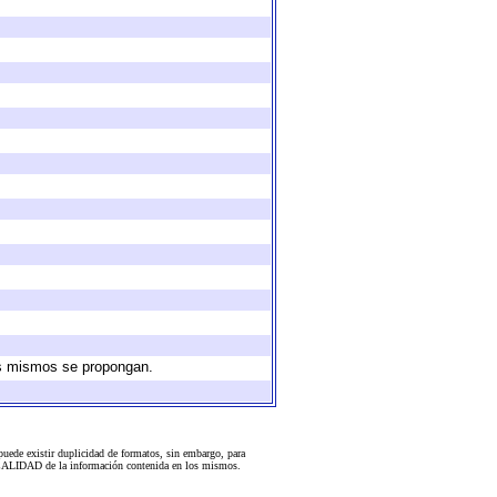
los mismos se propongan.
uede existir duplicidad de formatos, sin embargo, para
 la CALIDAD de la información contenida en los mismos.