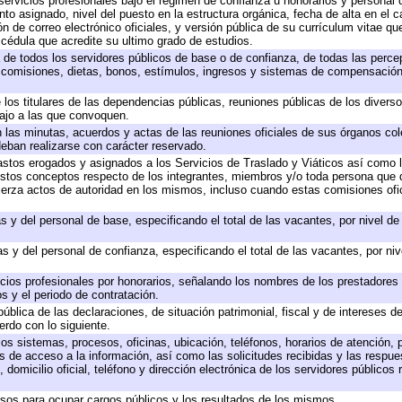
servicios profesionales bajo el régimen de confianza u honorarios y personal de
 asignado, nivel del puesto en la estructura orgánica, fecha de alta en el ca
ón de correo electrónico oficiales, y versión pública de su currículum vitae qu
y cédula que acredite su ultimo grado de estudios.
a de todos los servidores públicos de base o de confianza, de todas las perc
, comisiones, dietas, bonos, estímulos, ingresos y sistemas de compensación
 los titulares de las dependencias públicas, reuniones públicas de los divers
bajo a las que convoquen.
en las minutas, acuerdos y actas de las reuniones oficiales de sus órganos col
eban realizarse con carácter reservado.
gastos erogados y asignados a los Servicios de Traslado y Viáticos así como
 a estos conceptos respecto de los integrantes, miembros y/o toda persona qu
jerza actos de autoridad en los mismos, incluso cuando estas comisiones ofic
s y del personal de base, especificando el total de las vacantes, por nivel d
s y del personal de confianza, especificando el total de las vacantes, por ni
icios profesionales por honorarios, señalando los nombres de los prestadores d
s y el periodo de contratación.
pública de las declaraciones, de situación patrimonial, fiscal y de intereses de
erdo con lo siguiente.
los sistemas, procesos, oficinas, ubicación, teléfonos, horarios de atención, 
s de acceso a la información, así como las solicitudes recibidas y las respue
domicilio oficial, teléfono y dirección electrónica de los servidores públicos
rsos para ocupar cargos públicos y los resultados de los mismos.