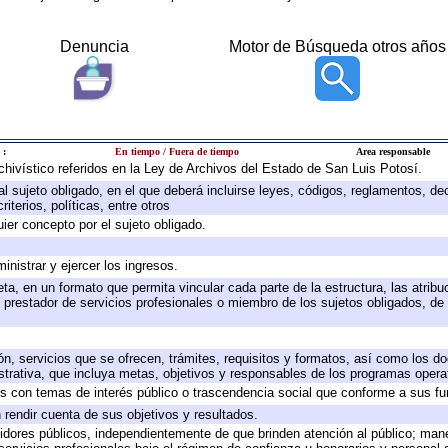
Denuncia
Motor de Búsqueda otros años
 :
En tiempo / Fuera de tiempo
Area responsable
rchivístico referidos en la Ley de Archivos del Estado de San Luis Potosí.
 al sujeto obligado, en el que deberá incluirse leyes, códigos, reglamentos, d
iterios, políticas, entre otros
uier concepto por el sujeto obligado.
inistrar y ejercer los ingresos.
ta, en un formato que permita vincular cada parte de la estructura, las atrib
 prestador de servicios profesionales o miembro de los sujetos obligados, de
ón, servicios que se ofrecen, trámites, requisitos y formatos, así como los 
rativa, que incluya metas, objetivos y responsables de los programas operati
dos con temas de interés público o trascendencia social que conforme a sus f
 rendir cuenta de sus objetivos y resultados.
rvidores públicos, independientemente de que brinden atención al público; man