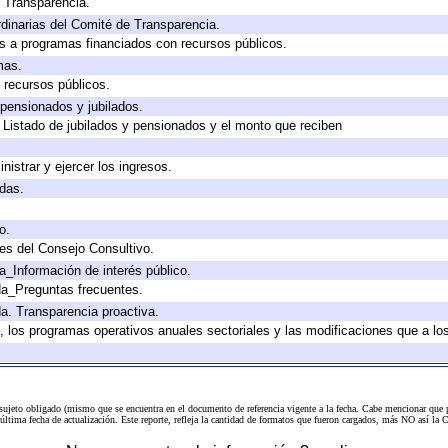
e Transparencia.
dinarias del Comité de Transparencia.
s a programas financiados con recursos públicos.
mas.
 recursos públicos.
 pensionados y jubilados.
 Listado de jubilados y pensionados y el monto que reciben
nistrar y ejercer los ingresos.
adas.
o.
es del Consejo Consultivo.
a_Información de interés público.
da_Preguntas frecuentes.
da. Transparencia proactiva.
lo, los programas operativos anuales sectoriales y las modificaciones que a 
 sujeto obligado (mismo que se encuentra en el
documento de referencia
vigente a la fecha. Cabe mencionar que p
a última fecha de actualización. Este reporte, refleja la cantidad de formatos que fueron cargados, más NO así