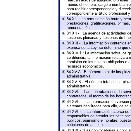
realicen actos de autoridad o presten 
menos el nombre, cargo o nombramiento
para recibir correspondencia y direcci
correspondiente al título profesional 
84 XI - : La remuneración bruta y net
prestaciones, gratificaciones, primas
remuneración.
84 XII - : La agenda de actividades de
sesiones plenarias y sesiones de tra
84 XIII - : La información contenida 
expresa de la Ley, se determine que d
84 XIV 1 : La información sobre los 
se difundirá la información relativa
comisión en los sujetos obligados o e
recursos económicos.
84 XV A : El número total de las plaza
administrativa.
84 XV B : El número total de las plaza
administrativa.
84 XVI - : Las contrataciones de serv
contratados, el monto de los honorario
84 XVII - : La información en versión 
sistemas habilitados para ello, de acu
84 XVIII - : La información acerca de 
responsables de atender las peticione
públicos; asimismo el nombre, puesto, 
peticiones de acceso
84 XIX - : Las convocatorias a concu