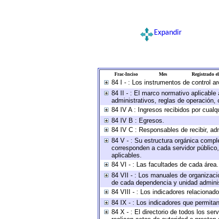
Expandir
Frac-Inciso
Mes
Registrado el
84 I - : Los instrumentos de control a
84 II - : El marco normativo aplicable
administrativos, reglas de operación, cr
84 IV A : Ingresos recibidos por cualq
84 IV B : Egresos.
84 IV C : Responsables de recibir, adm
84 V - : Su estructura orgánica comple
corresponden a cada servidor público,
aplicables.
84 VI - : Las facultades de cada área.
84 VII - : Los manuales de organizaci
de cada dependencia y unidad administ
84 VIII - : Los indicadores relaciona
84 IX - : Los indicadores que permitan
84 X - : El directorio de todos los se