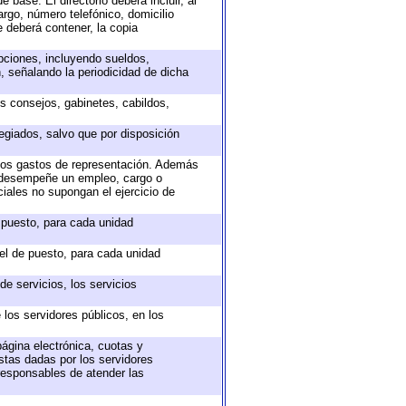
 base. El directorio deberá incluir, al
rgo, número telefónico, domicilio
e deberá contener, la copia
epciones, incluyendo sueldos,
, señalando la periodicidad de dicha
os consejos, gabinetes, cabildos,
egiados, salvo que por disposición
 los gastos de representación. Además
e desempeñe un empleo, cargo o
iales no supongan el ejercicio de
e puesto, para cada unidad
vel de puesto, para cada unidad
e servicios, los servicios
 los servidores públicos, en los
página electrónica, cuotas y
stas dadas por los servidores
 responsables de atender las