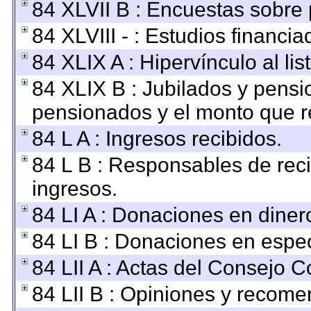
84 XLVII B : Encuestas sobre
84 XLVIII - : Estudios financi
84 XLIX A : Hipervínculo al li
84 XLIX B : Jubilados y pensi
pensionados y el monto que r
84 L A : Ingresos recibidos.
84 L B : Responsables de recib
ingresos.
84 LI A : Donaciones en diner
84 LI B : Donaciones en espec
84 LII A : Actas del Consejo C
84 LII B : Opiniones y recom