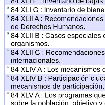
84 XLI F : Inventario de baja
84 XLI G : Inventario de bie
84 XLII A : Recomendaciones 
de Derechos Humanos.
84 XLII B : Casos especiales 
organismos.
84 XLII C : Recomendaciones
internacionales.
84 XLIV A : Los mecanismos d
84 XLIV B : Participación ciu
mecanismos de participación.
84 XLV A : Los programas que
sobre la población, objetivo y 