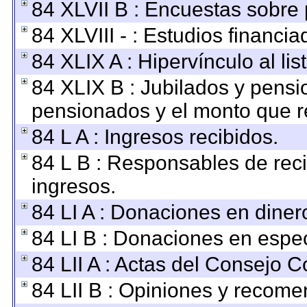
84 XLVII B : Encuestas sobre
84 XLVIII - : Estudios financi
84 XLIX A : Hipervínculo al li
84 XLIX B : Jubilados y pensi
pensionados y el monto que r
84 L A : Ingresos recibidos.
84 L B : Responsables de recib
ingresos.
84 LI A : Donaciones en diner
84 LI B : Donaciones en espec
84 LII A : Actas del Consejo C
84 LII B : Opiniones y recom