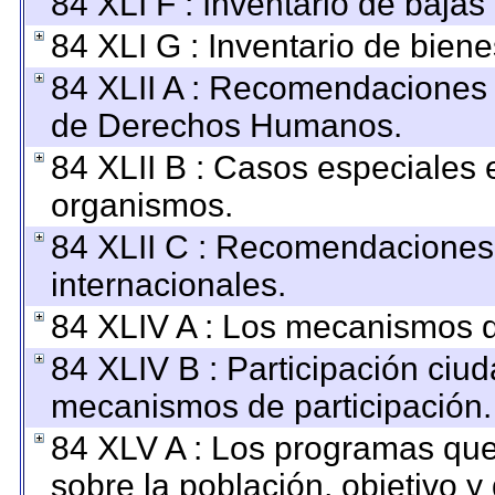
84 XLI F : Inventario de baja
84 XLI G : Inventario de bie
84 XLII A : Recomendaciones 
de Derechos Humanos.
84 XLII B : Casos especiales 
organismos.
84 XLII C : Recomendaciones
internacionales.
84 XLIV A : Los mecanismos d
84 XLIV B : Participación ciu
mecanismos de participación.
84 XLV A : Los programas que
sobre la población, objetivo y 