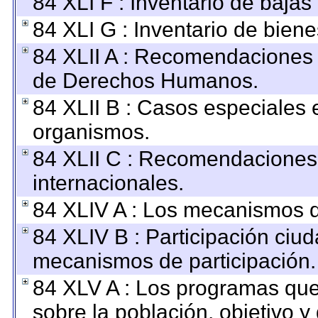
84 XLI F : Inventario de baja
84 XLI G : Inventario de bie
84 XLII A : Recomendaciones 
de Derechos Humanos.
84 XLII B : Casos especiales 
organismos.
84 XLII C : Recomendaciones
internacionales.
84 XLIV A : Los mecanismos d
84 XLIV B : Participación ciu
mecanismos de participación.
84 XLV A : Los programas que
sobre la población, objetivo y 