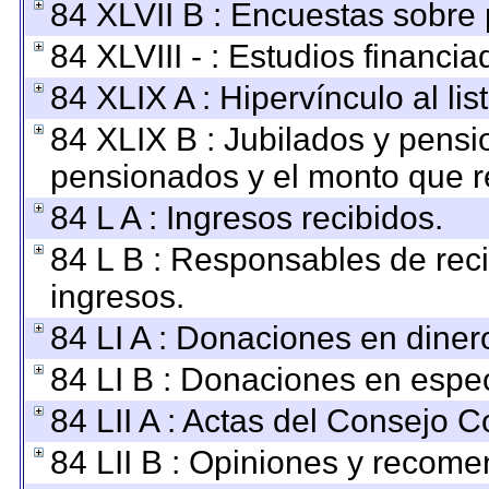
84 XLVII B : Encuestas sobre
84 XLVIII - : Estudios financi
84 XLIX A : Hipervínculo al li
84 XLIX B : Jubilados y pensi
pensionados y el monto que r
84 L A : Ingresos recibidos.
84 L B : Responsables de recib
ingresos.
84 LI A : Donaciones en diner
84 LI B : Donaciones en espec
84 LII A : Actas del Consejo C
84 LII B : Opiniones y recom