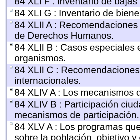
84 XLI F : Inventario de baja
84 XLI G : Inventario de bie
84 XLII A : Recomendaciones 
de Derechos Humanos.
84 XLII B : Casos especiales 
organismos.
84 XLII C : Recomendaciones
internacionales.
84 XLIV A : Los mecanismos d
84 XLIV B : Participación ciu
mecanismos de participación.
84 XLV A : Los programas que
sobre la población, objetivo y 