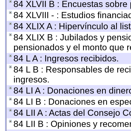
84 XLVII B : Encuestas sobre
84 XLVIII - : Estudios financi
84 XLIX A : Hipervínculo al li
84 XLIX B : Jubilados y pensi
pensionados y el monto que r
84 L A : Ingresos recibidos.
84 L B : Responsables de recib
ingresos.
84 LI A : Donaciones en diner
84 LI B : Donaciones en espec
84 LII A : Actas del Consejo C
84 LII B : Opiniones y recom