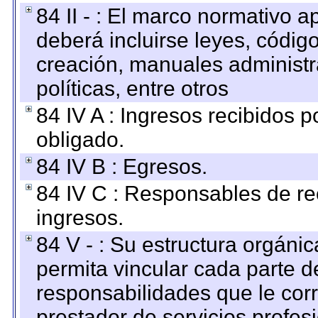
84 II - : El marco normativo a
deberá incluirse leyes, códig
creación, manuales administrat
políticas, entre otros
84 IV A : Ingresos recibidos p
obligado.
84 IV B : Egresos.
84 IV C : Responsables de reci
ingresos.
84 V - : Su estructura orgáni
permita vincular cada parte de
responsabilidades que le cor
prestador de servicios profes