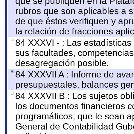
que se publiquen en la Plata
rubros que son aplicables a s
de que éstos verifiquen y ap
la relación de fracciones apli
84 XXXVI - : Las estadística
sus facultades, competencias
desagregación posible.
84 XXXVII A : Informe de ava
presupuestales, balances gen
84 XXXVII B : Los sujetos obl
los documentos financieros c
programáticos, que le sean a
General de Contabilidad Gub