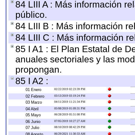
84 LIII A : Más información r
público.
84 LIII B : Más información r
84 LIII C : Más información r
85 I A1 : El Plan Estatal de D
anuales sectoriales y las mo
propongan.
85 I A2 :
01 Enero
02/22/2019 02:23:39 PM
02 Febrero
03/13/2019 03:19:24 PM
03 Marzo
04/11/2019 11:21:34 PM
04 Abril
05/08/2019 01:09:31 PM
05 Mayo
06/28/2019 05:51:08 PM
06 Junio
07/05/2019 10:27:27 AM
07 Julio
08/10/2019 08:42:29 PM
08 Agosto
06/29/2021 11:30:33 AM