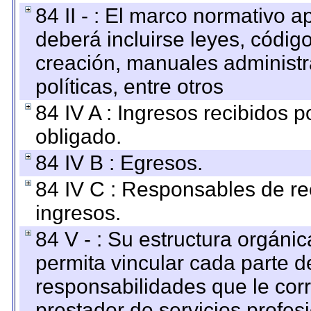
84 II - : El marco normativo a
deberá incluirse leyes, códig
creación, manuales administrat
políticas, entre otros
84 IV A : Ingresos recibidos p
obligado.
84 IV B : Egresos.
84 IV C : Responsables de reci
ingresos.
84 V - : Su estructura orgáni
permita vincular cada parte de
responsabilidades que le cor
prestador de servicios profes