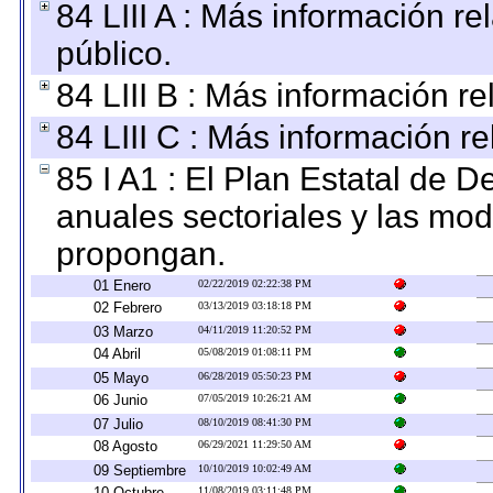
84 LIII A : Más información r
público.
84 LIII B : Más información r
84 LIII C : Más información r
85 I A1 : El Plan Estatal de D
anuales sectoriales y las mo
propongan.
01 Enero
02/22/2019 02:22:38 PM
02 Febrero
03/13/2019 03:18:18 PM
03 Marzo
04/11/2019 11:20:52 PM
04 Abril
05/08/2019 01:08:11 PM
05 Mayo
06/28/2019 05:50:23 PM
06 Junio
07/05/2019 10:26:21 AM
07 Julio
08/10/2019 08:41:30 PM
08 Agosto
06/29/2021 11:29:50 AM
09 Septiembre
10/10/2019 10:02:49 AM
10 Octubre
11/08/2019 03:11:48 PM