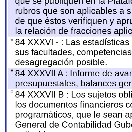
que se publiquen en la Plata
rubros que son aplicables a s
de que éstos verifiquen y ap
la relación de fracciones apli
84 XXXVI - : Las estadística
sus facultades, competencias
desagregación posible.
84 XXXVII A : Informe de ava
presupuestales, balances gen
84 XXXVII B : Los sujetos obl
los documentos financieros c
programáticos, que le sean a
General de Contabilidad Gub