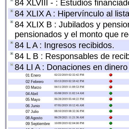
84 XLVIII - : Estudios financia
84 XLIX A : Hipervínculo al lis
84 XLIX B : Jubilados y pensio
pensionados y el monto que re
84 L A : Ingresos recibidos.
84 L B : Responsables de recibi
84 LI A : Donaciones en dinero
01 Enero
02/22/2019 02:32:42 PM
02 Febrero
03/13/2019 02:59:42 PM
03 Marzo
04/11/2019 11:09:53 PM
04 Abril
05/08/2019 11:02:14 AM
05 Mayo
06/28/2019 05:44:22 PM
06 Junio
07/05/2019 10:12:45 AM
07 Julio
08/10/2019 08:32:36 PM
08 Agosto
06/29/2021 11:21:36 AM
09 Septiembre
10/09/2019 02:04:00 PM