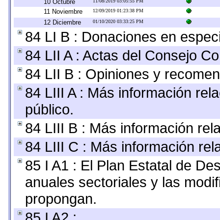
10 Octubre
11/08/2019 03:05:55 PM
11 Noviembre
12/09/2019 01:23:38 PM
12 Diciembre
01/10/2020 03:33:25 PM
84 LI B : Donaciones en espec
84 LII A : Actas del Consejo Co
84 LII B : Opiniones y recome
84 LIII A : Más información re
público.
84 LIII B : Más información re
84 LIII C : Más información re
85 I A1 : El Plan Estatal de De
anuales sectoriales y las modi
propongan.
85 I A2 :