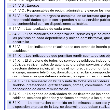
84 IV A : Ingresos recibidos por cualquier concepto por el sujet
84 IV B : Egresos.
84 IV C : Responsables de recibir, administrar y ejercer los ing
84 V - : Su estructura orgánica completa, en un formato que per
responsabilidades que le corresponden a cada servidor público
de conformidad con las disposiciones aplicables.
84 VI - : Las facultades de cada área.
84 VII - : Los manuales de organización, servicios que se ofr
las políticas de cada dependencia y unidad administrativa, qu
desarrollar.
84 VIII - : Los indicadores relacionados con temas de interés
establecer.
84 IX - : Los indicadores que permitan rendir cuenta de sus obj
84 X - : El directorio de todos los servidores públicos, indep
públicos; realicen actos de autoridad o presten servicios prof
directorio deberá incluir, al menos el nombre, cargo o nombram
el cargo, número telefónico, domicilio para recibir corresponden
currículum vitae que deberá contener, la copia correspondiente 
84 XI - : La remuneración bruta y neta de todos los servidores
sueldos, prestaciones, gratificaciones, primas, comisiones, d
periodicidad de dicha remuneración.
84 XII - : La agenda de actividades de los titulares de las dep
cabildos, sesiones plenarias y sesiones de trabajo a las que 
84 XIII - : La información contenida en las minutas, acuerdos 
disposición expresa de la Ley, se determine que deban realiza