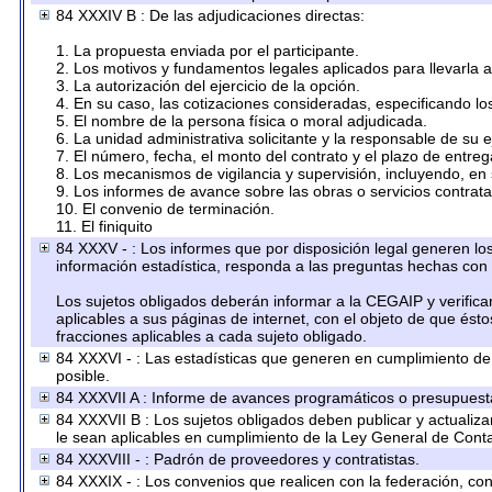
84 XXXIV B : De las adjudicaciones directas:
1. La propuesta enviada por el participante.
2. Los motivos y fundamentos legales aplicados para llevarla 
3. La autorización del ejercicio de la opción.
4. En su caso, las cotizaciones consideradas, especificando l
5. El nombre de la persona física o moral adjudicada.
6. La unidad administrativa solicitante y la responsable de su 
7. El número, fecha, el monto del contrato y el plazo de entreg
8. Los mecanismos de vigilancia y supervisión, incluyendo, en
9. Los informes de avance sobre las obras o servicios contrat
10. El convenio de terminación.
11. El finiquito
84 XXXV - : Los informes que por disposición legal generen los
información estadística, responda a las preguntas hechas con 
Los sujetos obligados deberán informar a la CEGAIP y verifica
aplicables a sus páginas de internet, con el objeto de que ést
fracciones aplicables a cada sujeto obligado.
84 XXXVI - : Las estadísticas que generen en cumplimiento d
posible.
84 XXXVII A : Informe de avances programáticos o presupuesta
84 XXXVII B : Los sujetos obligados deben publicar y actualiz
le sean aplicables en cumplimiento de la Ley General de Cont
84 XXXVIII - : Padrón de proveedores y contratistas.
84 XXXIX - : Los convenios que realicen con la federación, co