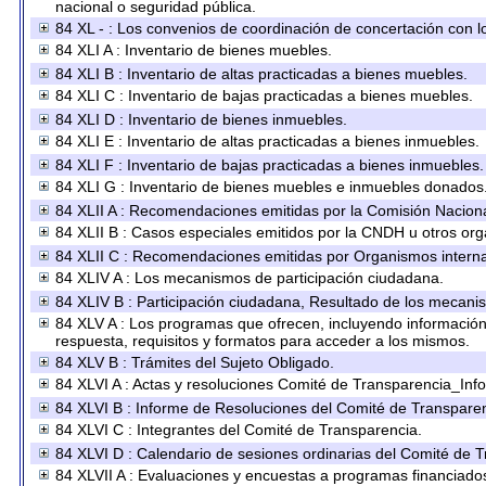
nacional o seguridad pública.
84 XL - : Los convenios de coordinación de concertación con lo
84 XLI A : Inventario de bienes muebles.
84 XLI B : Inventario de altas practicadas a bienes muebles.
84 XLI C : Inventario de bajas practicadas a bienes muebles.
84 XLI D : Inventario de bienes inmuebles.
84 XLI E : Inventario de altas practicadas a bienes inmuebles.
84 XLI F : Inventario de bajas practicadas a bienes inmuebles.
84 XLI G : Inventario de bienes muebles e inmuebles donados
84 XLII A : Recomendaciones emitidas por la Comisión Nacio
84 XLII B : Casos especiales emitidos por la CNDH u otros or
84 XLII C : Recomendaciones emitidas por Organismos interna
84 XLIV A : Los mecanismos de participación ciudadana.
84 XLIV B : Participación ciudadana, Resultado de los mecanis
84 XLV A : Los programas que ofrecen, incluyendo información s
respuesta, requisitos y formatos para acceder a los mismos.
84 XLV B : Trámites del Sujeto Obligado.
84 XLVI A : Actas y resoluciones Comité de Transparencia_Inf
84 XLVI B : Informe de Resoluciones del Comité de Transparen
84 XLVI C : Integrantes del Comité de Transparencia.
84 XLVI D : Calendario de sesiones ordinarias del Comité de 
84 XLVII A : Evaluaciones y encuestas a programas financiado