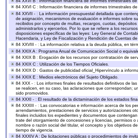
84 XXVI B : Información financiera de informes trimestrales de
84 XXVI C : Información financiera de informes trimestrales de
84 XXVII - : La información presupuestal detallada que conteng
de asignación, mecanismos de evaluación e informes sobre su 
recibidos por concepto de multas, recargos, cuotas, depósitos
administrarlos y ejercerlos. Por lo que se refiere a los recurso
disposiciones específicas de las leyes: Ley General de Conta
Hacendaria, y Ley de Fiscalización y Rendición de Cuentas de
84 XXVIII - : La información relativa a la deuda pública, en tér
84 XXIX A : Programa Anual de Comunicación Social o equival
84 XXIX B : Erogación de los recursos por contratación de servi
84 XXIX C : Utilización de los Tiempos Oficiales.
84 XXIX D : Gastos de publicidad oficial_Hipervínculo a informa
84 XXIX E : Medios electrónicos del Sujeto Obligado.
84 XXX - : Los informes finales de resultados definitivos de la
se realicen, en su caso, las aclaraciones que correspondan; 
sido promovidos.
84 XXXI - : El resultado de la dictaminación de los estados fina
84 XXXIII - : Las convocatorias e información acerca de los per
arrendamientos, prestaciones de servicios y autorizaciones ot
finales incluidos los expedientes y documentos que contengan 
trate del otorgamiento de concesiones y licencias, permisos o 
nombre o razón social del titular, el concepto y los objetivos d
tiempo de vigencia.
84 XXXIV A : De licitaciones públicas o procedimientos de invita