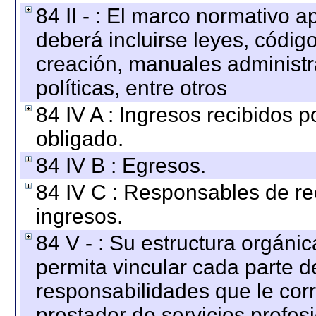
84 II - : El marco normativo a
deberá incluirse leyes, códig
creación, manuales administrat
políticas, entre otros
84 IV A : Ingresos recibidos p
obligado.
84 IV B : Egresos.
84 IV C : Responsables de reci
ingresos.
84 V - : Su estructura orgáni
permita vincular cada parte de
responsabilidades que le cor
prestador de servicios profes