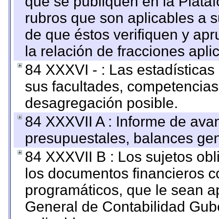
que se publiquen en la Plata
rubros que son aplicables a s
de que éstos verifiquen y ap
la relación de fracciones apli
84 XXXVI - : Las estadística
sus facultades, competencias
desagregación posible.
84 XXXVII A : Informe de ava
presupuestales, balances gen
84 XXXVII B : Los sujetos obl
los documentos financieros c
programáticos, que le sean a
General de Contabilidad Gub