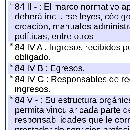
84 II - : El marco normativo a
deberá incluirse leyes, códig
creación, manuales administrat
políticas, entre otros
84 IV A : Ingresos recibidos p
obligado.
84 IV B : Egresos.
84 IV C : Responsables de reci
ingresos.
84 V - : Su estructura orgáni
permita vincular cada parte de
responsabilidades que le cor
prestador de servicios profes