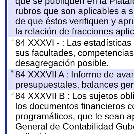
que se publiquen en la Plata
rubros que son aplicables a s
de que éstos verifiquen y ap
la relación de fracciones apli
84 XXXVI - : Las estadística
sus facultades, competencias
desagregación posible.
84 XXXVII A : Informe de ava
presupuestales, balances gen
84 XXXVII B : Los sujetos obl
los documentos financieros c
programáticos, que le sean a
General de Contabilidad Gub