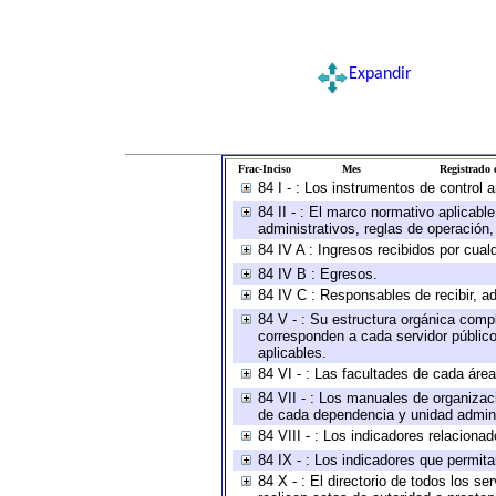
Expandir
Frac-Inciso
Mes
Registrado e
84 I - : Los instrumentos de control 
84 II - : El marco normativo aplicabl
administrativos, reglas de operación, c
84 IV A : Ingresos recibidos por cual
84 IV B : Egresos.
84 IV C : Responsables de recibir, ad
84 V - : Su estructura orgánica compl
corresponden a cada servidor público
aplicables.
84 VI - : Las facultades de cada área
84 VII - : Los manuales de organizac
de cada dependencia y unidad adminis
84 VIII - : Los indicadores relacion
84 IX - : Los indicadores que permita
84 X - : El directorio de todos los s