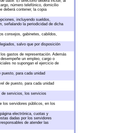
e base. El directorio deberá incluir, al
argo, número telefónico, domicilio
ue deberá contener, la copia
epciones, incluyendo sueldos,
, señalando la periodicidad de dicha
sos consejos, gabinetes, cabildos,
legiados, salvo que por disposición
o los gastos de representación. Además
ue desempeñe un empleo, cargo o
ciales no supongan el ejercicio de
de puesto, para cada unidad
ivel de puesto, para cada unidad
de servicios, los servicios
e los servidores públicos, en los
 página electrónica, cuotas y
estas dadas por los servidores
s responsables de atender las