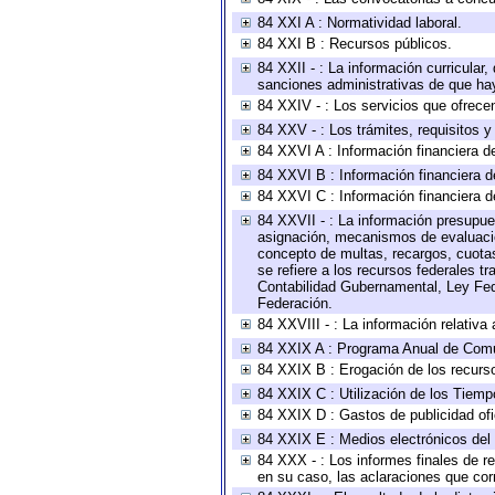
84 XXI A : Normatividad laboral.
84 XXI B : Recursos públicos.
84 XXII - : La información curricular,
sanciones administrativas de que hay
84 XXIV - : Los servicios que ofrecen
84 XXV - : Los trámites, requisitos 
84 XXVI A : Información financiera d
84 XXVI B : Información financiera d
84 XXVI C : Información financiera d
84 XXVII - : La información presupue
asignación, mecanismos de evaluación
concepto de multas, recargos, cuotas
se refiere a los recursos federales t
Contabilidad Gubernamental, Ley Fed
Federación.
84 XXVIII - : La información relativa
84 XXIX A : Programa Anual de Comun
84 XXIX B : Erogación de los recursos
84 XXIX C : Utilización de los Tiemp
84 XXIX D : Gastos de publicidad ofic
84 XXIX E : Medios electrónicos del
84 XXX - : Los informes finales de re
en su caso, las aclaraciones que co