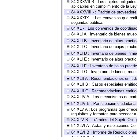
84 XXXVII B : Los sujetos obligados 
aplicables en cumplimiento de la Le
84 XXXVIII - : Padrón de proveedores
84 XXXIX - : Los convenios que reali
seguridad pública.
84 XL - : Los convenios de coordinac
84 XLI A : Inventario de bienes mueb
84 XLI B : Inventario de altas pract
84 XLI C : Inventario de bajas pract
84 XLI D : Inventario de bienes inmu
84 XLI E : Inventario de altas pract
84 XLI F : Inventario de bajas pract
84 XLI G : Inventario de bienes mue
84 XLII A : Recomendaciones emitid
84 XLII B : Casos especiales emitid
84 XLII C : Recomendaciones emitid
84 XLIV A : Los mecanismos de parti
84 XLIV B : Participación ciudadana
84 XLV A : Los programas que ofrecen
requisitos y formatos para acceder 
84 XLV B : Trámites del Sujeto Obli
84 XLVI A : Actas y resoluciones Co
84 XLVI B : Informe de Resoluciones