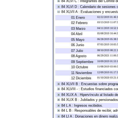
84 XLVI C : Integrantes del Comité d
84 XLVI D : Calendario de sesiones o
84 XLVII A : Evaluaciones y encuest
01 Enero
02/22/2019 01:46
02 Febrero
03/13/2019 11:07
03 Marzo
04/11/2019 10:52
04 Abril
05/08/2019 10:44
05 Mayo
06/28/2019 05:38
06 Junio
07/05/2019 10:05
07 Julio
08/10/2019 08:22
08 Agosto
06/29/2021 11:00
09 Septiembre
10/09/2019 01:53
10 Octubre
11/08/2019 03:00
11 Noviembre
12/09/2019 01:17
12 Diciembre
01/10/2020 03:21
84 XLVII B : Encuestas sobre progr
84 XLVIII - : Estudios financiados co
84 XLIX A : Hipervínculo al listado d
84 XLIX B : Jubilados y pensionados
84 L A : Ingresos recibidos.
84 L B : Responsables de recibir, adm
84 LI A : Donaciones en dinero realiz