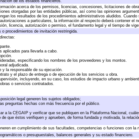
inación de los estados financieros.
formación acerca de los permisos, licencias, concesiones, licitaciones de obr
ciones otorgadas por las entidades públicas, así como las opiniones argumento
gan los resultados de los procedimientos administrativos aludidos. Cuando s
utorizaciones a particulares, la información al respecto deberá contener el nom
ión, licencia, autorización o permiso, el fundamento legal y el tiempo de vige
 o procedimientos de invitación restringida.
directas:
ipante.
 aplicados para llevarla a cabo.
 opción.
sideradas, especificando los nombres de los proveedores y los montos.
moral adjudicada.
te y la responsable de su ejecución.
trato y el plazo de entrega o de ejecución de los servicios u obra.
upervisión, incluyendo, en su caso, los estudios de impacto urbano y ambien
obras o servicios contratados.
posición legal generen los sujetos obligados;
las preguntas hechas con más frecuencia por el público.
ar a la CEGAIP y verificar que se publiquen en la Plataforma Nacional, cuále
to de que éstos verifiquen y aprueben, de forma fundada y motivada, la relaci
eneren en cumplimiento de sus facultades, competencias o funciones con la 
ogramáticos o presupuestales, balances generales y su estado financiero.