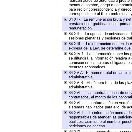
realicen actos de autoridad o presten
menos el nombre, cargo o nombramient
para recibir correspondencia y direcc
correspondiente al título profesional
84 XI - : La remuneración bruta y ne
prestaciones, gratificaciones, prima
remuneración.
84 XII - : La agenda de actividades d
sesiones plenarias y sesiones de tra
84 XIII - : La información contenida
expresa de la Ley, se determine que 
84 XIV 1 : La información sobre los
se difundirá la información relativa
comisión en los sujetos obligados o 
recursos económicos.
84 XV A : El número total de las plaz
administrativa.
84 XV B : El número total de las plaz
administrativa.
84 XVI - : Las contrataciones de serv
contratados, el monto de los honorari
84 XVII - : La información en versión
sistemas habilitados para ello, de ac
84 XVIII - : La información acerca de
responsables de atender las peticion
públicos; asimismo el nombre, puesto,
peticiones de acceso
84 XIX - : Las convocatorias a concu