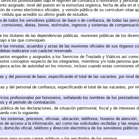
 servicios profesionales bajo el régimen de confianza u honorarios y personal d
o asignado, nivel del puesto en la estructura orgánica, fecha de alta en el c
ión de correo electrónico oficiales, y versión pública de su currículum vitae q
 y cédula que acredite su ultimo grado de estudios.
ta de todos los servidores públicos de base o de confianza, de todas las perc
s, comisiones, dietas, bonos, estímulos, ingresos y sistemas de compensación
e los titulares de las dependencias públicas, reuniones públicas de los diver
bajo a las que convoquen.
 en las minutas, acuerdos y actas de las reuniones oficiales de sus órganos co
deban realizarse con carácter reservado.
 gastos erogados y asignados a los Servicios de Traslado y Viáticos así com
 a estos conceptos respecto de los integrantes, miembros y/o toda persona q
ejerza actos de autoridad en los mismos, incluso cuando estas comisiones ofi
as y del personal de base, especificando el total de las vacantes, por nivel 
as y del personal de confianza, especificando el total de las vacantes, por n
icios profesionales por honorarios, señalando los nombres de los prestadores 
os y el periodo de contratación.
 pública de las declaraciones, de situación patrimonial, fiscal y de intereses d
uerdo con lo siguiente.
 los sistemas, procesos, oficinas, ubicación, teléfonos, horarios de atención,
es de acceso a la información, así como las solicitudes recibidas y las respu
 domicilio oficial, teléfono y dirección electrónica de los servidores público
rsos para ocupar cargos públicos y los resultados de los mismos.