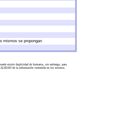
 los mismos se propongan.
uede existir duplicidad de formatos, sin embargo, para
 la CALIDAD de la información contenida en los mismos.