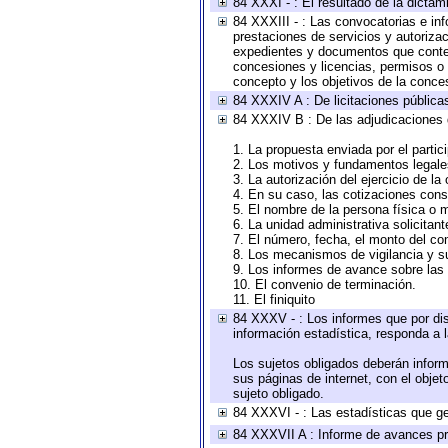
84 XXXI - : El resultado de la dictam
84 XXXIII - : Las convocatorias e in
prestaciones de servicios y autoriza
expedientes y documentos que conten
concesiones y licencias, permisos o a
concepto y los objetivos de la conces
84 XXXIV A : De licitaciones públicas
84 XXXIV B : De las adjudicaciones 
1. La propuesta enviada por el partic
2. Los motivos y fundamentos legales
3. La autorización del ejercicio de la
4. En su caso, las cotizaciones con
5. El nombre de la persona física o 
6. La unidad administrativa solicitan
7. El número, fecha, el monto del con
8. Los mecanismos de vigilancia y s
9. Los informes de avance sobre las 
10. El convenio de terminación.
11. El finiquito
84 XXXV - : Los informes que por dis
información estadística, responda a 
Los sujetos obligados deberán inform
sus páginas de internet, con el obje
sujeto obligado.
84 XXXVI - : Las estadísticas que g
84 XXXVII A : Informe de avances pr