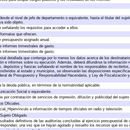
 desde el nivel de jefe de departamento o equivalente, hasta el titular del suj
a sido objeto.
 señalando los requisitos para acceder a ellos.
y formatos que ofrecen.
e presupuesto asignado anual.
e informes trimestrales de gasto.
e informes trimestrales de gasto.
stal detallada que contenga por lo menos los datos acerca de los destinatario
 e informes sobre su ejecución. Además, deberá difundirse la información re
, depósitos y fianzas señalando el nombre de los responsables de recibirlos, 
ransferidos al estado y municipios, se observarán las disposiciones específic
eral de Presupuesto y Responsabilidad Hacendaria, y Ley de Fiscalización y
 a la deuda pública, en términos de la normatividad aplicable.
icación Social o equivalente.
 por contratación de servicios de impresión, difusión y publicidad del sujeto
os Oficiales.
ial_Hipervínculo a información de tiempos oficiales en radio y televisión.
 Sujeto Obligado.
sultados definitivos de las auditorías concluidas al ejercicio presupuestal de 
rrespondan; una vez que se hayan agotado y resuelto los recursos que en su