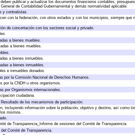
deben publicar y actualizar los documentos financieros contables, presupues
y General de Contabilidad Gubernamental y demás normatividad aplicable.
 y contratistas.
cen con la federación, con otros estados y con los municipios, siempre que 
ión de concertación con los sectores social y privado.
les.
icadas a bienes muebles.
icadas a bienes muebles.
ebles.
icadas a bienes inmuebles.
icadas a bienes inmuebles.
bles e inmuebles donados.
as por la Comisión Nacional de Derechos Humanos.
os por la CNDH u otros organismos.
as por Organismos internacionales.
cipación ciudadana.
, Resultado de los mecanismos de participación.
, incluyendo información sobre la población, objetivo y destino, así como lo
a los mismos.
gado.
mité de Transparencia_Informe de sesiones del Comité de Transparencia.
 del Comité de Transparencia.