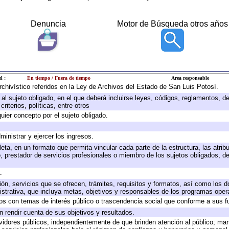
Denuncia
Motor de Búsqueda otros años
l :
En tiempo / Fuera de tiempo
Area responsable
archivístico referidos en la Ley de Archivos del Estado de San Luis Potosí.
e al sujeto obligado, en el que deberá incluirse leyes, códigos, reglamentos, 
riterios, políticas, entre otros
quier concepto por el sujeto obligado.
ministrar y ejercer los ingresos.
eta, en un formato que permita vincular cada parte de la estructura, las atri
, prestador de servicios profesionales o miembro de los sujetos obligados, d
.
ión, servicios que se ofrecen, trámites, requisitos y formatos, así como los
trativa, que incluya metas, objetivos y responsables de los programas operat
ados con temas de interés público o trascendencia social que conforme a sus f
n rendir cuenta de sus objetivos y resultados.
ervidores públicos, independientemente de que brinden atención al público; ma