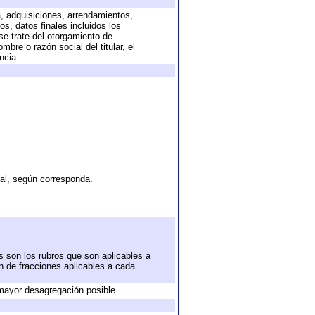
a, adquisiciones, arrendamientos,
s, datos finales incluidos los
e trate del otorgamiento de
bre o razón social del titular, el
ncia.
tal, según corresponda.
s son los rubros que son aplicables a
ón de fracciones aplicables a cada
mayor desagregación posible.