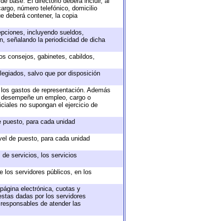
e base. El directorio deberá incluir, al
argo, número telefónico, domicilio
ue deberá contener, la copia
epciones, incluyendo sueldos,
, señalando la periodicidad de dicha
sos consejos, gabinetes, cabildos,
legiados, salvo que por disposición
o los gastos de representación. Además
ue desempeñe un empleo, cargo o
ciales no supongan el ejercicio de
de puesto, para cada unidad
ivel de puesto, para cada unidad
de servicios, los servicios
e los servidores públicos, en los
 página electrónica, cuotas y
estas dadas por los servidores
s responsables de atender las