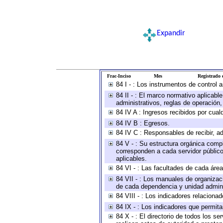
Expandir
Frac-Inciso
Mes
Registrado e
84 I - : Los instrumentos de control 
84 II - : El marco normativo aplicabl
administrativos, reglas de operación, c
84 IV A : Ingresos recibidos por cual
84 IV B : Egresos.
84 IV C : Responsables de recibir, ad
84 V - : Su estructura orgánica compl
corresponden a cada servidor público
aplicables.
84 VI - : Las facultades de cada área
84 VII - : Los manuales de organizac
de cada dependencia y unidad adminis
84 VIII - : Los indicadores relacion
84 IX - : Los indicadores que permita
84 X - : El directorio de todos los s