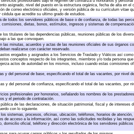
 servicios profesionales bajo el régimen de confianza u honorarios y personal d
o asignado, nivel del puesto en la estructura orgánica, fecha de alta en el c
ión de correo electrónico oficiales, y versión pública de su currículum vitae q
 y cédula que acredite su ultimo grado de estudios.
ta de todos los servidores públicos de base o de confianza, de todas las perc
s, comisiones, dietas, bonos, estímulos, ingresos y sistemas de compensación
e los titulares de las dependencias públicas, reuniones públicas de los diver
bajo a las que convoquen.
 en las minutas, acuerdos y actas de las reuniones oficiales de sus órganos co
deban realizarse con carácter reservado.
 gastos erogados y asignados a los Servicios de Traslado y Viáticos así com
 a estos conceptos respecto de los integrantes, miembros y/o toda persona q
ejerza actos de autoridad en los mismos, incluso cuando estas comisiones ofi
as y del personal de base, especificando el total de las vacantes, por nivel 
as y del personal de confianza, especificando el total de las vacantes, por n
icios profesionales por honorarios, señalando los nombres de los prestadores 
os y el periodo de contratación.
 pública de las declaraciones, de situación patrimonial, fiscal y de intereses d
uerdo con lo siguiente.
 los sistemas, procesos, oficinas, ubicación, teléfonos, horarios de atención,
es de acceso a la información, así como las solicitudes recibidas y las respu
 domicilio oficial, teléfono y dirección electrónica de los servidores público
rsos para ocupar cargos públicos y los resultados de los mismos.