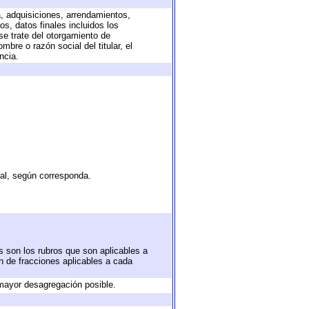
a, adquisiciones, arrendamientos,
s, datos finales incluidos los
e trate del otorgamiento de
bre o razón social del titular, el
ncia.
tal, según corresponda.
s son los rubros que son aplicables a
ón de fracciones aplicables a cada
mayor desagregación posible.