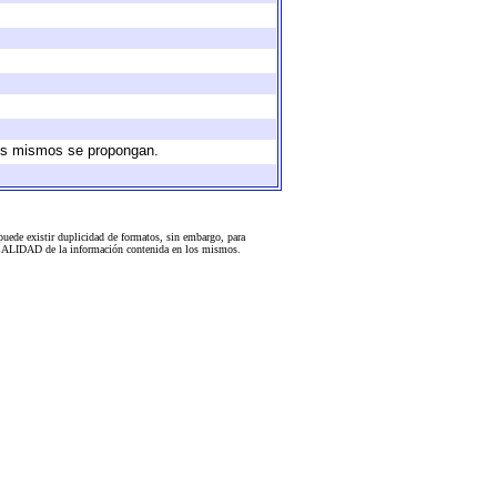
 los mismos se propongan.
uede existir duplicidad de formatos, sin embargo, para
 la CALIDAD de la información contenida en los mismos.