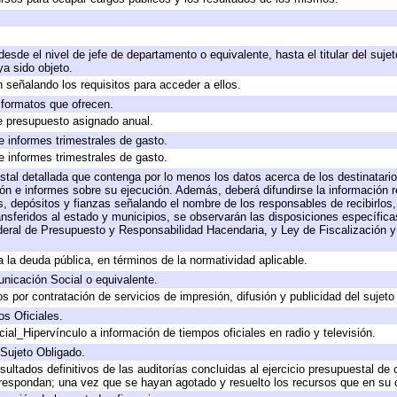
 desde el nivel de jefe de departamento o equivalente, hasta el titular del suj
a sido objeto.
 señalando los requisitos para acceder a ellos.
y formatos que ofrecen.
e presupuesto asignado anual.
e informes trimestrales de gasto.
e informes trimestrales de gasto.
stal detallada que contenga por lo menos los datos acerca de los destinatario
 e informes sobre su ejecución. Además, deberá difundirse la información re
, depósitos y fianzas señalando el nombre de los responsables de recibirlos, 
ransferidos al estado y municipios, se observarán las disposiciones específic
eral de Presupuesto y Responsabilidad Hacendaria, y Ley de Fiscalización y
 a la deuda pública, en términos de la normatividad aplicable.
icación Social o equivalente.
 por contratación de servicios de impresión, difusión y publicidad del sujeto
os Oficiales.
ial_Hipervínculo a información de tiempos oficiales en radio y televisión.
 Sujeto Obligado.
sultados definitivos de las auditorías concluidas al ejercicio presupuestal de 
rrespondan; una vez que se hayan agotado y resuelto los recursos que en su