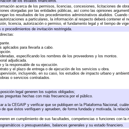
inación de los estados financieros.
formación acerca de los permisos, licencias, concesiones, licitaciones de obr
ciones otorgadas por las entidades públicas, así como las opiniones argumento
gan los resultados de los procedimientos administrativos aludidos. Cuando s
utorizaciones a particulares, la información al respecto deberá contener el nom
ión, licencia, autorización o permiso, el fundamento legal y el tiempo de vige
 o procedimientos de invitación restringida.
directas:
ipante.
 aplicados para llevarla a cabo.
 opción.
sideradas, especificando los nombres de los proveedores y los montos.
moral adjudicada.
te y la responsable de su ejecución.
trato y el plazo de entrega o de ejecución de los servicios u obra.
upervisión, incluyendo, en su caso, los estudios de impacto urbano y ambien
obras o servicios contratados.
posición legal generen los sujetos obligados;
las preguntas hechas con más frecuencia por el público.
ar a la CEGAIP y verificar que se publiquen en la Plataforma Nacional, cuále
to de que éstos verifiquen y aprueben, de forma fundada y motivada, la relaci
eneren en cumplimiento de sus facultades, competencias o funciones con la 
ogramáticos o presupuestales, balances generales y su estado financiero.