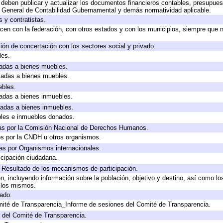
deben publicar y actualizar los documentos financieros contables, presupues
y General de Contabilidad Gubernamental y demás normatividad aplicable.
 y contratistas.
cen con la federación, con otros estados y con los municipios, siempre que 
ión de concertación con los sectores social y privado.
les.
icadas a bienes muebles.
icadas a bienes muebles.
ebles.
icadas a bienes inmuebles.
icadas a bienes inmuebles.
bles e inmuebles donados.
as por la Comisión Nacional de Derechos Humanos.
os por la CNDH u otros organismos.
as por Organismos internacionales.
cipación ciudadana.
, Resultado de los mecanismos de participación.
, incluyendo información sobre la población, objetivo y destino, así como lo
a los mismos.
gado.
mité de Transparencia_Informe de sesiones del Comité de Transparencia.
 del Comité de Transparencia.