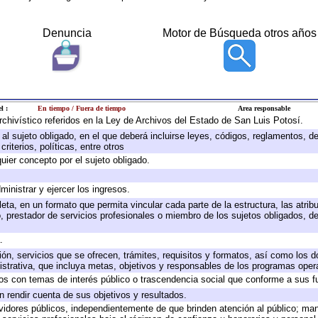
Denuncia
Motor de Búsqueda otros años
l :
En tiempo / Fuera de tiempo
Area responsable
archivístico referidos en la Ley de Archivos del Estado de San Luis Potosí.
e al sujeto obligado, en el que deberá incluirse leyes, códigos, reglamentos, 
riterios, políticas, entre otros
quier concepto por el sujeto obligado.
ministrar y ejercer los ingresos.
eta, en un formato que permita vincular cada parte de la estructura, las atri
, prestador de servicios profesionales o miembro de los sujetos obligados, d
.
ión, servicios que se ofrecen, trámites, requisitos y formatos, así como los
trativa, que incluya metas, objetivos y responsables de los programas operat
ados con temas de interés público o trascendencia social que conforme a sus f
n rendir cuenta de sus objetivos y resultados.
ervidores públicos, independientemente de que brinden atención al público; ma