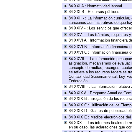
84 XXI A : Normatividad laboral.
84 XXI B : Recursos públicos.
84 XXII - : La información curricular,
sanciones administrativas de que hay
84 XXIV - : Los servicios que ofrecen
84 XXV - : Los trámites, requisitos 
84 XXVI A : Información financiera d
84 XXVI B : Información financiera d
84 XXVI C : Información financiera d
84 XXVII - : La información presupue
asignación, mecanismos de evaluación
concepto de multas, recargos, cuotas
se refiere a los recursos federales t
Contabilidad Gubernamental, Ley Fed
Federación.
84 XXVIII - : La información relativa
84 XXIX A : Programa Anual de Comun
84 XXIX B : Erogación de los recursos
84 XXIX C : Utilización de los Tiemp
84 XXIX D : Gastos de publicidad ofic
84 XXIX E : Medios electrónicos del
84 XXX - : Los informes finales de re
en su caso, las aclaraciones que co