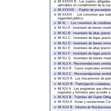
84 XXXVII B : Los sujetos obligados 
aplicables en cumplimiento de la Le
84 XXXVIII - : Padrón de proveedores
84 XXXIX - : Los convenios que reali
seguridad pública.
84 XL - : Los convenios de coordinac
84 XLI A : Inventario de bienes mueb
84 XLI B : Inventario de altas pract
84 XLI C : Inventario de bajas pract
84 XLI D : Inventario de bienes inmu
84 XLI E : Inventario de altas pract
84 XLI F : Inventario de bajas pract
84 XLI G : Inventario de bienes mue
84 XLII A : Recomendaciones emitid
84 XLII B : Casos especiales emitid
84 XLII C : Recomendaciones emitid
84 XLIV A : Los mecanismos de parti
84 XLIV B : Participación ciudadana
84 XLV A : Los programas que ofrecen
requisitos y formatos para acceder 
84 XLV B : Trámites del Sujeto Obli
84 XLVI A : Actas y resoluciones Co
84 XLVI B : Informe de Resoluciones