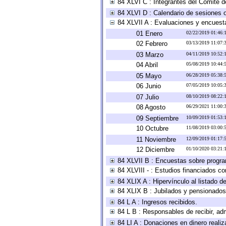
84 XLVI C : Integrantes del Comité d
84 XLVI D : Calendario de sesiones o
84 XLVII A : Evaluaciones y encuest
01 Enero
02/22/2019 01:46
02 Febrero
03/13/2019 11:07
03 Marzo
04/11/2019 10:52
04 Abril
05/08/2019 10:44
05 Mayo
06/28/2019 05:38
06 Junio
07/05/2019 10:05
07 Julio
08/10/2019 08:22
08 Agosto
06/29/2021 11:00
09 Septiembre
10/09/2019 01:53
10 Octubre
11/08/2019 03:00
11 Noviembre
12/09/2019 01:17
12 Diciembre
01/10/2020 03:21
84 XLVII B : Encuestas sobre progr
84 XLVIII - : Estudios financiados co
84 XLIX A : Hipervínculo al listado d
84 XLIX B : Jubilados y pensionados
84 L A : Ingresos recibidos.
84 L B : Responsables de recibir, adm
84 LI A : Donaciones en dinero realiz