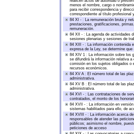
realicen actos de autoridad o presten
menos el nombre, cargo o nombramient
para recibir correspondencia y direcc
correspondiente al título profesional
84 XI - : La remuneración bruta y ne
prestaciones, gratificaciones, prima
remuneración.
84 XII - : La agenda de actividades d
sesiones plenarias y sesiones de tra
84 XIII - : La información contenida
expresa de la Ley, se determine que 
84 XIV 1 : La información sobre los
se difundirá la información relativa
comisión en los sujetos obligados o 
recursos económicos.
84 XV A : El número total de las plaz
administrativa.
84 XV B : El número total de las plaz
administrativa.
84 XVI - : Las contrataciones de serv
contratados, el monto de los honorari
84 XVII - : La información en versión
sistemas habilitados para ello, de ac
84 XVIII - : La información acerca de
responsables de atender las peticion
públicos; asimismo el nombre, puesto,
peticiones de acceso
84 XIX - : Las convocatorias a concu