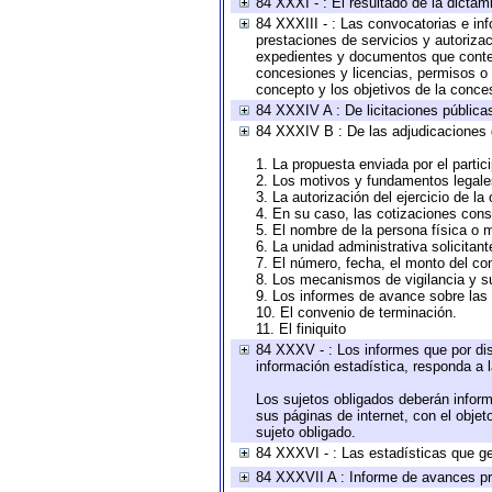
84 XXXI - : El resultado de la dictam
84 XXXIII - : Las convocatorias e in
prestaciones de servicios y autoriza
expedientes y documentos que conten
concesiones y licencias, permisos o a
concepto y los objetivos de la conces
84 XXXIV A : De licitaciones públicas
84 XXXIV B : De las adjudicaciones 
1. La propuesta enviada por el partic
2. Los motivos y fundamentos legales
3. La autorización del ejercicio de la
4. En su caso, las cotizaciones con
5. El nombre de la persona física o 
6. La unidad administrativa solicitan
7. El número, fecha, el monto del con
8. Los mecanismos de vigilancia y s
9. Los informes de avance sobre las 
10. El convenio de terminación.
11. El finiquito
84 XXXV - : Los informes que por dis
información estadística, responda a 
Los sujetos obligados deberán inform
sus páginas de internet, con el obje
sujeto obligado.
84 XXXVI - : Las estadísticas que g
84 XXXVII A : Informe de avances pr