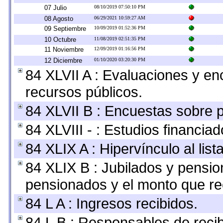
07 Julio
08/10/2019 07:50:10 PM
08 Agosto
06/29/2021 10:59:27 AM
09 Septiembre
10/09/2019 01:52:36 PM
10 Octubre
11/08/2019 02:51:35 PM
11 Noviembre
12/09/2019 01:16:56 PM
12 Diciembre
01/10/2020 03:20:30 PM
84 XLVII A : Evaluaciones y e
recursos públicos.
84 XLVII B : Encuestas sobre 
84 XLVIII - : Estudios financia
84 XLIX A : Hipervínculo al lis
84 XLIX B : Jubilados y pensio
pensionados y el monto que re
84 L A : Ingresos recibidos.
84 L B : Responsables de recibi