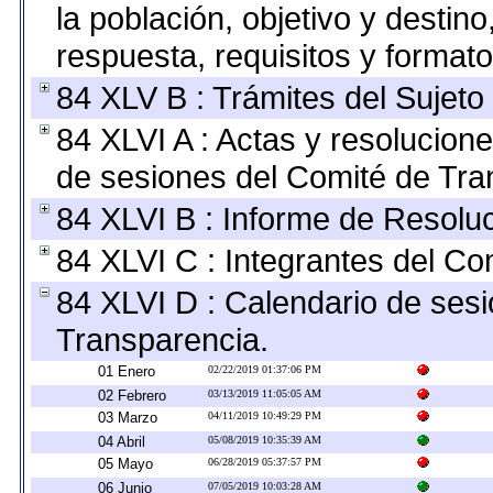
la población, objetivo y destin
respuesta, requisitos y format
84 XLV B : Trámites del Sujeto
84 XLVI A : Actas y resolucio
de sesiones del Comité de Tra
84 XLVI B : Informe de Resolu
84 XLVI C : Integrantes del Co
84 XLVI D : Calendario de sesi
Transparencia.
01 Enero
02/22/2019 01:37:06 PM
02 Febrero
03/13/2019 11:05:05 AM
03 Marzo
04/11/2019 10:49:29 PM
04 Abril
05/08/2019 10:35:39 AM
05 Mayo
06/28/2019 05:37:57 PM
06 Junio
07/05/2019 10:03:28 AM