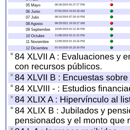
05 Mayo
06/28/2019 05:37:57 PM
06 Junio
07/05/2019 10:03:28 AM
07 Julio
08/10/2019 07:50:10 PM
08 Agosto
06/29/2021 10:59:27 AM
09 Septiembre
10/09/2019 01:52:36 PM
10 Octubre
11/08/2019 02:51:35 PM
11 Noviembre
12/09/2019 01:16:56 PM
12 Diciembre
01/10/2020 03:20:30 PM
84 XLVII A : Evaluaciones y 
con recursos públicos.
84 XLVII B : Encuestas sobre
84 XLVIII - : Estudios financi
84 XLIX A : Hipervínculo al l
84 XLIX B : Jubilados y pensi
pensionados y el monto que 