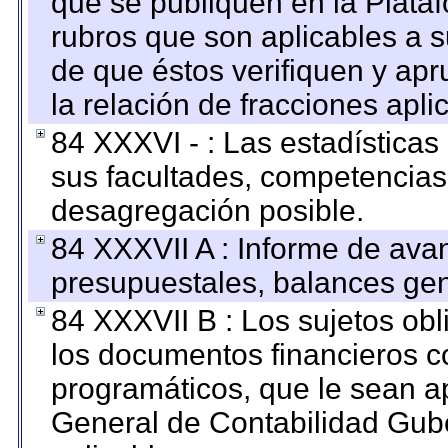
que se publiquen en la Plata
rubros que son aplicables a s
de que éstos verifiquen y ap
la relación de fracciones apli
84 XXXVI - : Las estadística
sus facultades, competencias
desagregación posible.
84 XXXVII A : Informe de ava
presupuestales, balances gen
84 XXXVII B : Los sujetos obl
los documentos financieros c
programáticos, que le sean a
General de Contabilidad Gub