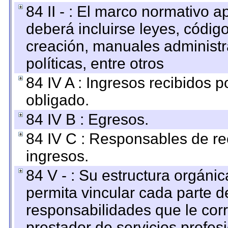
84 II - : El marco normativo a
deberá incluirse leyes, códig
creación, manuales administrat
políticas, entre otros
84 IV A : Ingresos recibidos p
obligado.
84 IV B : Egresos.
84 IV C : Responsables de reci
ingresos.
84 V - : Su estructura orgáni
permita vincular cada parte de
responsabilidades que le cor
prestador de servicios profes