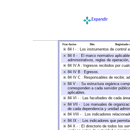
Expandir
Frac-Inciso
Mes
Registrado e
84 I - : Los instrumentos de control 
84 II - : El marco normativo aplicabl
administrativos, reglas de operación, c
84 IV A : Ingresos recibidos por cual
84 IV B : Egresos.
84 IV C : Responsables de recibir, ad
84 V - : Su estructura orgánica compl
corresponden a cada servidor público
aplicables.
84 VI - : Las facultades de cada área
84 VII - : Los manuales de organizac
de cada dependencia y unidad adminis
84 VIII - : Los indicadores relacion
84 IX - : Los indicadores que permita
84 X - : El directorio de todos los s