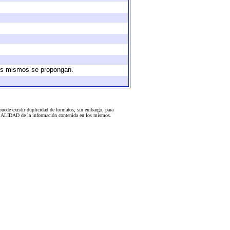
 los mismos se propongan.
uede existir duplicidad de formatos, sin embargo, para
 la CALIDAD de la información contenida en los mismos.