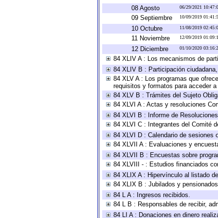
08 Agosto
06/29/2021 10:47
09 Septiembre
10/09/2019 01:41
10 Octubre
11/08/2019 02:45
11 Noviembre
12/09/2019 01:09
12 Diciembre
01/10/2020 03:16
84 XLIV A : Los mecanismos de parti
84 XLIV B : Participación ciudadana
84 XLV A : Los programas que ofrecen
requisitos y formatos para acceder 
84 XLV B : Trámites del Sujeto Obli
84 XLVI A : Actas y resoluciones Co
84 XLVI B : Informe de Resoluciones
84 XLVI C : Integrantes del Comité d
84 XLVI D : Calendario de sesiones o
84 XLVII A : Evaluaciones y encuest
84 XLVII B : Encuestas sobre progr
84 XLVIII - : Estudios financiados co
84 XLIX A : Hipervínculo al listado d
84 XLIX B : Jubilados y pensionados
84 L A : Ingresos recibidos.
84 L B : Responsables de recibir, adm
84 LI A : Donaciones en dinero realiz