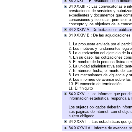
84 XXXI - : El resultado de la dictam
84 XXXIII - : Las convocatorias e in
prestaciones de servicios y autoriza
expedientes y documentos que conten
concesiones y licencias, permisos o a
concepto y los objetivos de la conces
84 XXXIV A : De licitaciones públicas
84 XXXIV B : De las adjudicaciones 
1. La propuesta enviada por el partic
2. Los motivos y fundamentos legales
3. La autorización del ejercicio de la
4. En su caso, las cotizaciones con
5. El nombre de la persona física o 
6. La unidad administrativa solicitan
7. El número, fecha, el monto del con
8. Los mecanismos de vigilancia y s
9. Los informes de avance sobre las 
10. El convenio de terminación.
11. El finiquito
84 XXXV - : Los informes que por dis
información estadística, responda a 
Los sujetos obligados deberán inform
sus páginas de internet, con el obje
sujeto obligado.
84 XXXVI - : Las estadísticas que g
84 XXXVII A : Informe de avances pr