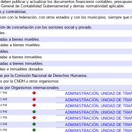
deben publicar y actualizar los documentos financieros contables, presupues
y General de Contabilidad Gubernamental y demás normatividad aplicable.
 y contratistas.
cen con la federación, con otros estados y con los municipios, siempre que 
ión de concertación con los sectores social y privado.
les.
icadas a bienes muebles.
icadas a bienes muebles.
ebles.
icadas a bienes inmuebles.
icadas a bienes inmuebles.
bles e inmuebles donados.
as por la Comisión Nacional de Derechos Humanos.
os por la CNDH u otros organismos.
as por Organismos internacionales.
:27 PM
ADMINISTRACIÓN, UNIDAD DE TR
:22 AM
ADMINISTRACIÓN, UNIDAD DE TR
:44 PM
ADMINISTRACIÓN, UNIDAD DE TR
:02 PM
ADMINISTRACIÓN, UNIDAD DE TR
:41 PM
ADMINISTRACIÓN, UNIDAD DE TR
:13 AM
ADMINISTRACIÓN, UNIDAD DE TR
:55 PM
ADMINISTRACIÓN, UNIDAD DE TR