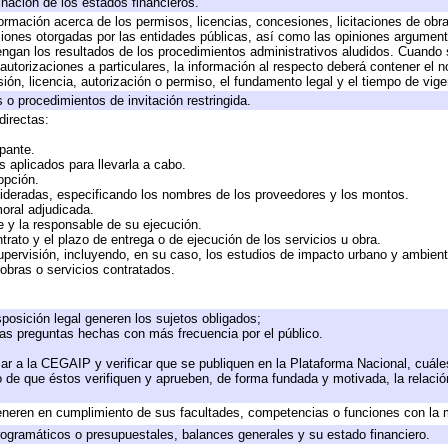
inación de los estados financieros.
formación acerca de los permisos, licencias, concesiones, licitaciones de obr
ciones otorgadas por las entidades públicas, así como las opiniones argumento
gan los resultados de los procedimientos administrativos aludidos. Cuando s
utorizaciones a particulares, la información al respecto deberá contener el nom
ión, licencia, autorización o permiso, el fundamento legal y el tiempo de vige
 o procedimientos de invitación restringida.
directas:
ipante.
 aplicados para llevarla a cabo.
 opción.
sideradas, especificando los nombres de los proveedores y los montos.
moral adjudicada.
te y la responsable de su ejecución.
trato y el plazo de entrega o de ejecución de los servicios u obra.
upervisión, incluyendo, en su caso, los estudios de impacto urbano y ambien
obras o servicios contratados.
posición legal generen los sujetos obligados;
las preguntas hechas con más frecuencia por el público.
ar a la CEGAIP y verificar que se publiquen en la Plataforma Nacional, cuále
to de que éstos verifiquen y aprueben, de forma fundada y motivada, la relaci
eneren en cumplimiento de sus facultades, competencias o funciones con la 
ogramáticos o presupuestales, balances generales y su estado financiero.