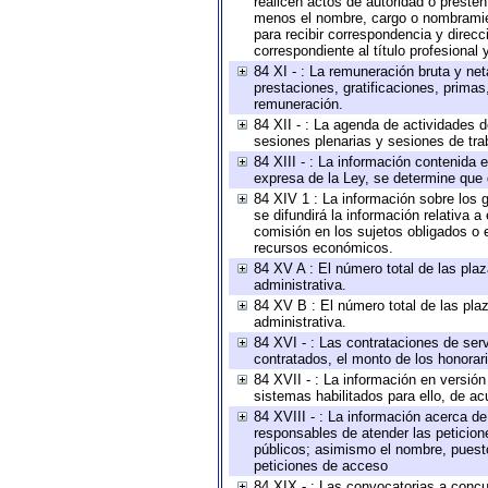
realicen actos de autoridad o presten
menos el nombre, cargo o nombramient
para recibir correspondencia y direcc
correspondiente al título profesional
84 XI - : La remuneración bruta y ne
prestaciones, gratificaciones, prima
remuneración.
84 XII - : La agenda de actividades d
sesiones plenarias y sesiones de tra
84 XIII - : La información contenida
expresa de la Ley, se determine que 
84 XIV 1 : La información sobre los
se difundirá la información relativa
comisión en los sujetos obligados o 
recursos económicos.
84 XV A : El número total de las plaz
administrativa.
84 XV B : El número total de las plaz
administrativa.
84 XVI - : Las contrataciones de serv
contratados, el monto de los honorari
84 XVII - : La información en versión
sistemas habilitados para ello, de ac
84 XVIII - : La información acerca de
responsables de atender las peticion
públicos; asimismo el nombre, puesto,
peticiones de acceso
84 XIX - : Las convocatorias a concu