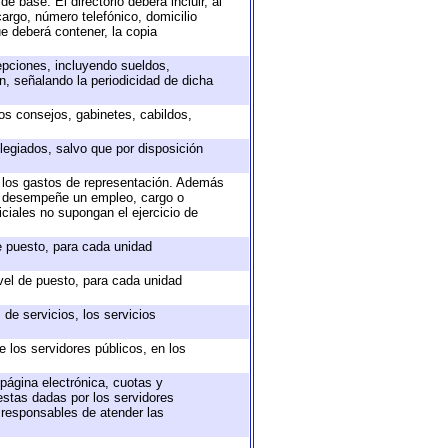
e base. El directorio deberá incluir, al
argo, número telefónico, domicilio
ue deberá contener, la copia
epciones, incluyendo sueldos,
, señalando la periodicidad de dicha
sos consejos, gabinetes, cabildos,
legiados, salvo que por disposición
o los gastos de representación. Además
ue desempeñe un empleo, cargo o
ciales no supongan el ejercicio de
de puesto, para cada unidad
ivel de puesto, para cada unidad
de servicios, los servicios
e los servidores públicos, en los
 página electrónica, cuotas y
estas dadas por los servidores
s responsables de atender las