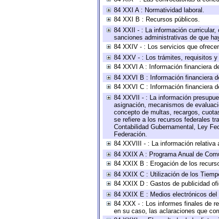
84 XXI A : Normatividad laboral.
84 XXI B : Recursos públicos.
84 XXII - : La información curricular,
sanciones administrativas de que hay
84 XXIV - : Los servicios que ofrecen
84 XXV - : Los trámites, requisitos 
84 XXVI A : Información financiera d
84 XXVI B : Información financiera d
84 XXVI C : Información financiera d
84 XXVII - : La información presupue
asignación, mecanismos de evaluación
concepto de multas, recargos, cuotas
se refiere a los recursos federales t
Contabilidad Gubernamental, Ley Fed
Federación.
84 XXVIII - : La información relativa
84 XXIX A : Programa Anual de Comun
84 XXIX B : Erogación de los recursos
84 XXIX C : Utilización de los Tiemp
84 XXIX D : Gastos de publicidad ofic
84 XXIX E : Medios electrónicos del
84 XXX - : Los informes finales de re
en su caso, las aclaraciones que co