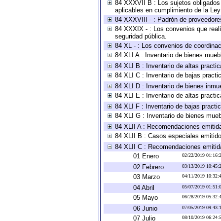
84 XXXVII B : Los sujetos obligados 
aplicables en cumplimiento de la Le
84 XXXVIII - : Padrón de proveedores
84 XXXIX - : Los convenios que reali
seguridad pública.
84 XL - : Los convenios de coordinac
84 XLI A : Inventario de bienes mueb
84 XLI B : Inventario de altas pract
84 XLI C : Inventario de bajas pract
84 XLI D : Inventario de bienes inmu
84 XLI E : Inventario de altas pract
84 XLI F : Inventario de bajas pract
84 XLI G : Inventario de bienes mue
84 XLII A : Recomendaciones emitid
84 XLII B : Casos especiales emitid
84 XLII C : Recomendaciones emitid
01 Enero
02/22/2019 01:16
02 Febrero
03/13/2019 10:45
03 Marzo
04/11/2019 10:32
04 Abril
05/07/2019 01:51
05 Mayo
06/28/2019 05:32
06 Junio
07/05/2019 09:43
07 Julio
08/10/2019 06:24