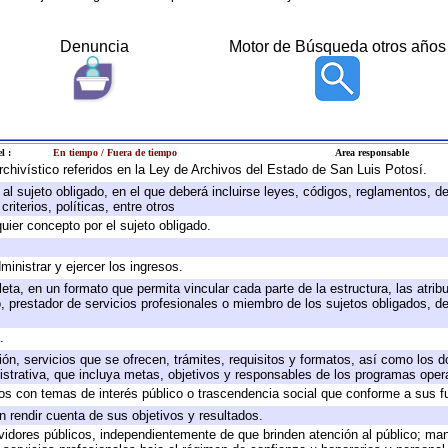
Denuncia
Motor de Búsqueda otros años
l :
En tiempo / Fuera de tiempo
Area responsable
archivístico referidos en la Ley de Archivos del Estado de San Luis Potosí.
e al sujeto obligado, en el que deberá incluirse leyes, códigos, reglamentos, 
riterios, políticas, entre otros
quier concepto por el sujeto obligado.
ministrar y ejercer los ingresos.
eta, en un formato que permita vincular cada parte de la estructura, las atri
, prestador de servicios profesionales o miembro de los sujetos obligados, d
.
ión, servicios que se ofrecen, trámites, requisitos y formatos, así como los
trativa, que incluya metas, objetivos y responsables de los programas operat
ados con temas de interés público o trascendencia social que conforme a sus f
n rendir cuenta de sus objetivos y resultados.
ervidores públicos, independientemente de que brinden atención al público; ma