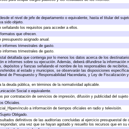
 desde el nivel de jefe de departamento o equivalente, hasta el titular del suj
a sido objeto.
 señalando los requisitos para acceder a ellos.
y formatos que ofrecen.
e presupuesto asignado anual.
e informes trimestrales de gasto.
e informes trimestrales de gasto.
stal detallada que contenga por lo menos los datos acerca de los destinatario
 e informes sobre su ejecución. Además, deberá difundirse la información re
, depósitos y fianzas señalando el nombre de los responsables de recibirlos, 
ransferidos al estado y municipios, se observarán las disposiciones específic
eral de Presupuesto y Responsabilidad Hacendaria, y Ley de Fiscalización y
 a la deuda pública, en términos de la normatividad aplicable.
icación Social o equivalente.
 por contratación de servicios de impresión, difusión y publicidad del sujeto
os Oficiales.
ial_Hipervínculo a información de tiempos oficiales en radio y televisión.
 Sujeto Obligado.
sultados definitivos de las auditorías concluidas al ejercicio presupuestal de 
rrespondan; una vez que se hayan agotado y resuelto los recursos que en su