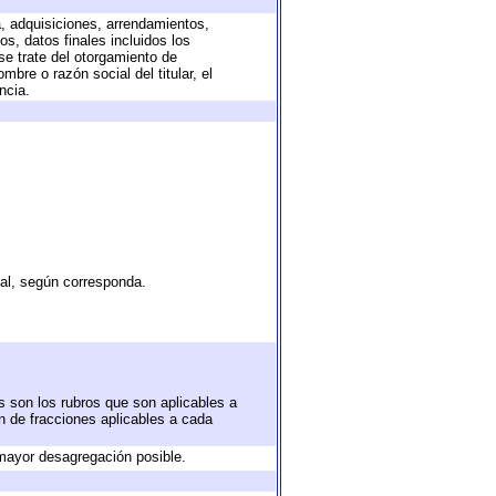
a, adquisiciones, arrendamientos,
s, datos finales incluidos los
e trate del otorgamiento de
bre o razón social del titular, el
ncia.
tal, según corresponda.
s son los rubros que son aplicables a
ón de fracciones aplicables a cada
mayor desagregación posible.