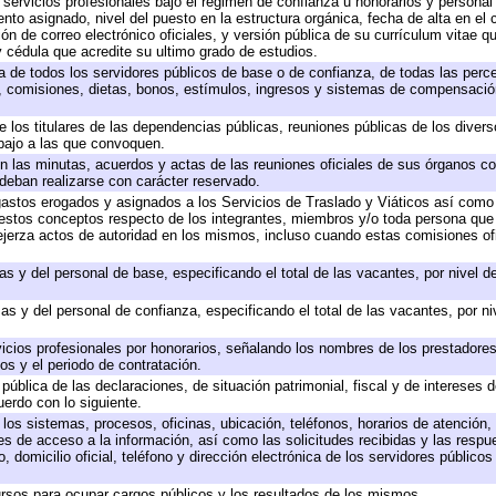
 servicios profesionales bajo el régimen de confianza u honorarios y personal d
o asignado, nivel del puesto en la estructura orgánica, fecha de alta en el c
ión de correo electrónico oficiales, y versión pública de su currículum vitae q
 y cédula que acredite su ultimo grado de estudios.
ta de todos los servidores públicos de base o de confianza, de todas las perc
s, comisiones, dietas, bonos, estímulos, ingresos y sistemas de compensación
e los titulares de las dependencias públicas, reuniones públicas de los diver
bajo a las que convoquen.
 en las minutas, acuerdos y actas de las reuniones oficiales de sus órganos co
deban realizarse con carácter reservado.
 gastos erogados y asignados a los Servicios de Traslado y Viáticos así com
 a estos conceptos respecto de los integrantes, miembros y/o toda persona q
ejerza actos de autoridad en los mismos, incluso cuando estas comisiones ofi
as y del personal de base, especificando el total de las vacantes, por nivel 
as y del personal de confianza, especificando el total de las vacantes, por n
icios profesionales por honorarios, señalando los nombres de los prestadores 
os y el periodo de contratación.
 pública de las declaraciones, de situación patrimonial, fiscal y de intereses d
uerdo con lo siguiente.
 los sistemas, procesos, oficinas, ubicación, teléfonos, horarios de atención,
es de acceso a la información, así como las solicitudes recibidas y las respu
 domicilio oficial, teléfono y dirección electrónica de los servidores público
rsos para ocupar cargos públicos y los resultados de los mismos.