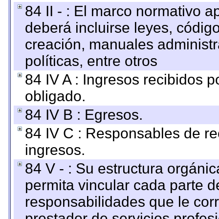
84 II - : El marco normativo a
deberá incluirse leyes, códig
creación, manuales administrat
políticas, entre otros
84 IV A : Ingresos recibidos p
obligado.
84 IV B : Egresos.
84 IV C : Responsables de reci
ingresos.
84 V - : Su estructura orgáni
permita vincular cada parte de
responsabilidades que le cor
prestador de servicios profes