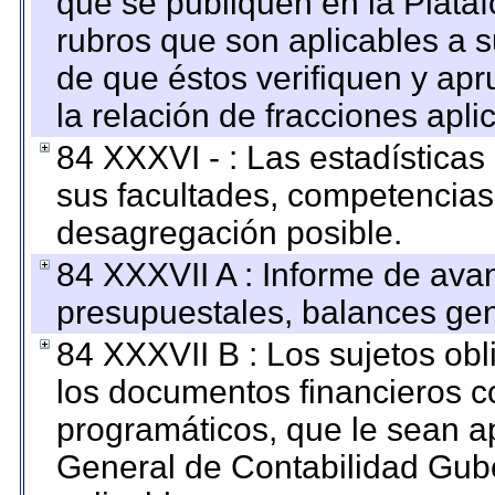
que se publiquen en la Plata
rubros que son aplicables a s
de que éstos verifiquen y ap
la relación de fracciones apli
84 XXXVI - : Las estadística
sus facultades, competencias
desagregación posible.
84 XXXVII A : Informe de ava
presupuestales, balances gen
84 XXXVII B : Los sujetos obl
los documentos financieros c
programáticos, que le sean a
General de Contabilidad Gub