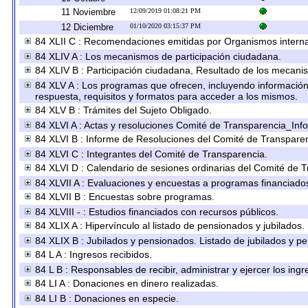
11 Noviembre
12/09/2019 01:08:21 PM
12 Diciembre
01/10/2020 03:15:37 PM
84 XLII C : Recomendaciones emitidas por Organismos interna
84 XLIV A : Los mecanismos de participación ciudadana.
84 XLIV B : Participación ciudadana, Resultado de los mecanis
84 XLV A : Los programas que ofrecen, incluyendo información s
respuesta, requisitos y formatos para acceder a los mismos.
84 XLV B : Trámites del Sujeto Obligado.
84 XLVI A : Actas y resoluciones Comité de Transparencia_Inf
84 XLVI B : Informe de Resoluciones del Comité de Transparen
84 XLVI C : Integrantes del Comité de Transparencia.
84 XLVI D : Calendario de sesiones ordinarias del Comité de 
84 XLVII A : Evaluaciones y encuestas a programas financiado
84 XLVII B : Encuestas sobre programas.
84 XLVIII - : Estudios financiados con recursos públicos.
84 XLIX A : Hipervínculo al listado de pensionados y jubilados.
84 XLIX B : Jubilados y pensionados. Listado de jubilados y p
84 L A : Ingresos recibidos.
84 L B : Responsables de recibir, administrar y ejercer los ingr
84 LI A : Donaciones en dinero realizadas.
84 LI B : Donaciones en especie.