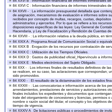
84 XXVI B : Información financiera de informes trimestrales de
84 XXVI C : Información financiera de informes trimestrales de
84 XXVII - : La información presupuestal detallada que conteng
de asignación, mecanismos de evaluación e informes sobre su 
recibidos por concepto de multas, recargos, cuotas, depósitos
administrarlos y ejercerlos. Por lo que se refiere a los recurso
disposiciones específicas de las leyes: Ley General de Conta
Hacendaria, y Ley de Fiscalización y Rendición de Cuentas de
84 XXVIII - : La información relativa a la deuda pública, en tér
84 XXIX A : Programa Anual de Comunicación Social o equival
84 XXIX B : Erogación de los recursos por contratación de servi
84 XXIX C : Utilización de los Tiempos Oficiales.
84 XXIX D : Gastos de publicidad oficial_Hipervínculo a informa
84 XXIX E : Medios electrónicos del Sujeto Obligado.
84 XXX - : Los informes finales de resultados definitivos de la
se realicen, en su caso, las aclaraciones que correspondan; 
sido promovidos.
84 XXXI - : El resultado de la dictaminación de los estados fina
84 XXXIII - : Las convocatorias e información acerca de los per
arrendamientos, prestaciones de servicios y autorizaciones ot
finales incluidos los expedientes y documentos que contengan 
trate del otorgamiento de concesiones y licencias, permisos o 
nombre o razón social del titular, el concepto y los objetivos d
tiempo de vigencia.
84 XXXIV A : De licitaciones públicas o procedimientos de invita