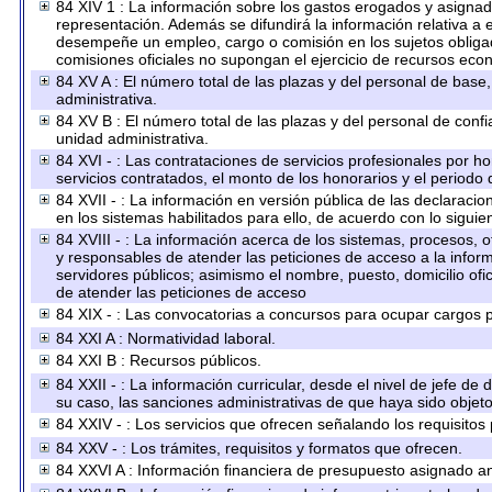
84 XIV 1 : La información sobre los gastos erogados y asignado
representación. Además se difundirá la información relativa a
desempeñe un empleo, cargo o comisión en los sujetos obligad
comisiones oficiales no supongan el ejercicio de recursos eco
84 XV A : El número total de las plazas y del personal de base,
administrativa.
84 XV B : El número total de las plazas y del personal de confi
unidad administrativa.
84 XVI - : Las contrataciones de servicios profesionales por h
servicios contratados, el monto de los honorarios y el periodo 
84 XVII - : La información en versión pública de las declaracion
en los sistemas habilitados para ello, de acuerdo con lo siguie
84 XVIII - : La información acerca de los sistemas, procesos, o
y responsables de atender las peticiones de acceso a la inform
servidores públicos; asimismo el nombre, puesto, domicilio ofic
de atender las peticiones de acceso
84 XIX - : Las convocatorias a concursos para ocupar cargos p
84 XXI A : Normatividad laboral.
84 XXI B : Recursos públicos.
84 XXII - : La información curricular, desde el nivel de jefe de
su caso, las sanciones administrativas de que haya sido objeto
84 XXIV - : Los servicios que ofrecen señalando los requisitos 
84 XXV - : Los trámites, requisitos y formatos que ofrecen.
84 XXVI A : Información financiera de presupuesto asignado an