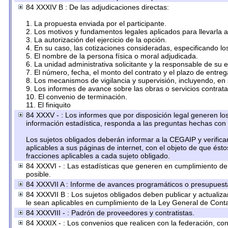
84 XXXIV B : De las adjudicaciones directas:
1. La propuesta enviada por el participante.
2. Los motivos y fundamentos legales aplicados para llevarla 
3. La autorización del ejercicio de la opción.
4. En su caso, las cotizaciones consideradas, especificando l
5. El nombre de la persona física o moral adjudicada.
6. La unidad administrativa solicitante y la responsable de su 
7. El número, fecha, el monto del contrato y el plazo de entreg
8. Los mecanismos de vigilancia y supervisión, incluyendo, en
9. Los informes de avance sobre las obras o servicios contrat
10. El convenio de terminación.
11. El finiquito
84 XXXV - : Los informes que por disposición legal generen los
información estadística, responda a las preguntas hechas con 
Los sujetos obligados deberán informar a la CEGAIP y verifica
aplicables a sus páginas de internet, con el objeto de que ést
fracciones aplicables a cada sujeto obligado.
84 XXXVI - : Las estadísticas que generen en cumplimiento d
posible.
84 XXXVII A : Informe de avances programáticos o presupuesta
84 XXXVII B : Los sujetos obligados deben publicar y actualiz
le sean aplicables en cumplimiento de la Ley General de Cont
84 XXXVIII - : Padrón de proveedores y contratistas.
84 XXXIX - : Los convenios que realicen con la federación, co