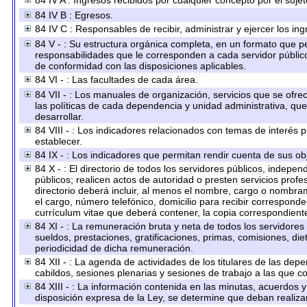
84 IV A : Ingresos recibidos por cualquier concepto por el sujet
84 IV B : Egresos.
84 IV C : Responsables de recibir, administrar y ejercer los ing
84 V - : Su estructura orgánica completa, en un formato que per
responsabilidades que le corresponden a cada servidor público
de conformidad con las disposiciones aplicables.
84 VI - : Las facultades de cada área.
84 VII - : Los manuales de organización, servicios que se ofr
las políticas de cada dependencia y unidad administrativa, qu
desarrollar.
84 VIII - : Los indicadores relacionados con temas de interés
establecer.
84 IX - : Los indicadores que permitan rendir cuenta de sus obj
84 X - : El directorio de todos los servidores públicos, indep
públicos; realicen actos de autoridad o presten servicios prof
directorio deberá incluir, al menos el nombre, cargo o nombram
el cargo, número telefónico, domicilio para recibir corresponden
currículum vitae que deberá contener, la copia correspondiente 
84 XI - : La remuneración bruta y neta de todos los servidores
sueldos, prestaciones, gratificaciones, primas, comisiones, d
periodicidad de dicha remuneración.
84 XII - : La agenda de actividades de los titulares de las dep
cabildos, sesiones plenarias y sesiones de trabajo a las que 
84 XIII - : La información contenida en las minutas, acuerdos 
disposición expresa de la Ley, se determine que deban realiza