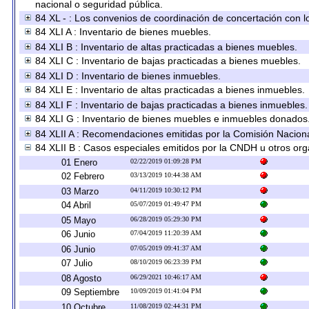
nacional o seguridad pública.
84 XL - : Los convenios de coordinación de concertación con lo
84 XLI A : Inventario de bienes muebles.
84 XLI B : Inventario de altas practicadas a bienes muebles.
84 XLI C : Inventario de bajas practicadas a bienes muebles.
84 XLI D : Inventario de bienes inmuebles.
84 XLI E : Inventario de altas practicadas a bienes inmuebles.
84 XLI F : Inventario de bajas practicadas a bienes inmuebles.
84 XLI G : Inventario de bienes muebles e inmuebles donados
84 XLII A : Recomendaciones emitidas por la Comisión Nacio
84 XLII B : Casos especiales emitidos por la CNDH u otros or
01 Enero
02/22/2019 01:09:28 PM
02 Febrero
03/13/2019 10:44:38 AM
03 Marzo
04/11/2019 10:30:12 PM
04 Abril
05/07/2019 01:49:47 PM
05 Mayo
06/28/2019 05:29:30 PM
06 Junio
07/04/2019 11:20:39 AM
06 Junio
07/05/2019 09:41:37 AM
07 Julio
08/10/2019 06:23:39 PM
08 Agosto
06/29/2021 10:46:17 AM
09 Septiembre
10/09/2019 01:41:04 PM
10 Octubre
11/08/2019 02:44:31 PM