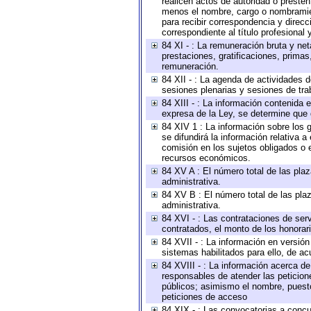
realicen actos de autoridad o presten
menos el nombre, cargo o nombramient
para recibir correspondencia y direcc
correspondiente al título profesional
84 XI - : La remuneración bruta y ne
prestaciones, gratificaciones, prima
remuneración.
84 XII - : La agenda de actividades d
sesiones plenarias y sesiones de tra
84 XIII - : La información contenida
expresa de la Ley, se determine que 
84 XIV 1 : La información sobre los
se difundirá la información relativa
comisión en los sujetos obligados o 
recursos económicos.
84 XV A : El número total de las plaz
administrativa.
84 XV B : El número total de las plaz
administrativa.
84 XVI - : Las contrataciones de serv
contratados, el monto de los honorari
84 XVII - : La información en versión
sistemas habilitados para ello, de ac
84 XVIII - : La información acerca de
responsables de atender las peticion
públicos; asimismo el nombre, puesto,
peticiones de acceso
84 XIX - : Las convocatorias a concu