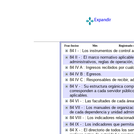
Expandir
Frac-Inciso
Mes
Registrado e
84 I - : Los instrumentos de control 
84 II - : El marco normativo aplicabl
administrativos, reglas de operación, c
84 IV A : Ingresos recibidos por cual
84 IV B : Egresos.
84 IV C : Responsables de recibir, ad
84 V - : Su estructura orgánica compl
corresponden a cada servidor público
aplicables.
84 VI - : Las facultades de cada área
84 VII - : Los manuales de organizac
de cada dependencia y unidad adminis
84 VIII - : Los indicadores relacion
84 IX - : Los indicadores que permita
84 X - : El directorio de todos los s