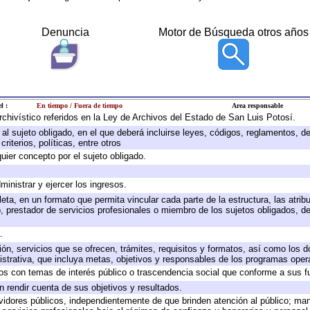
Denuncia
Motor de Búsqueda otros años
l :
En tiempo / Fuera de tiempo
Area responsable
archivístico referidos en la Ley de Archivos del Estado de San Luis Potosí.
e al sujeto obligado, en el que deberá incluirse leyes, códigos, reglamentos, 
riterios, políticas, entre otros
quier concepto por el sujeto obligado.
ministrar y ejercer los ingresos.
eta, en un formato que permita vincular cada parte de la estructura, las atri
, prestador de servicios profesionales o miembro de los sujetos obligados, d
.
ión, servicios que se ofrecen, trámites, requisitos y formatos, así como los
trativa, que incluya metas, objetivos y responsables de los programas operat
ados con temas de interés público o trascendencia social que conforme a sus f
n rendir cuenta de sus objetivos y resultados.
ervidores públicos, independientemente de que brinden atención al público; ma