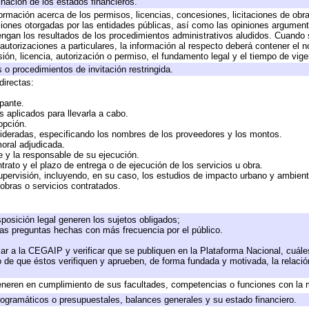
inación de los estados financieros.
formación acerca de los permisos, licencias, concesiones, licitaciones de obr
ciones otorgadas por las entidades públicas, así como las opiniones argumento
gan los resultados de los procedimientos administrativos aludidos. Cuando s
utorizaciones a particulares, la información al respecto deberá contener el nom
ión, licencia, autorización o permiso, el fundamento legal y el tiempo de vige
 o procedimientos de invitación restringida.
directas:
ipante.
 aplicados para llevarla a cabo.
 opción.
sideradas, especificando los nombres de los proveedores y los montos.
moral adjudicada.
te y la responsable de su ejecución.
trato y el plazo de entrega o de ejecución de los servicios u obra.
upervisión, incluyendo, en su caso, los estudios de impacto urbano y ambien
obras o servicios contratados.
posición legal generen los sujetos obligados;
las preguntas hechas con más frecuencia por el público.
ar a la CEGAIP y verificar que se publiquen en la Plataforma Nacional, cuále
to de que éstos verifiquen y aprueben, de forma fundada y motivada, la relaci
eneren en cumplimiento de sus facultades, competencias o funciones con la 
ogramáticos o presupuestales, balances generales y su estado financiero.