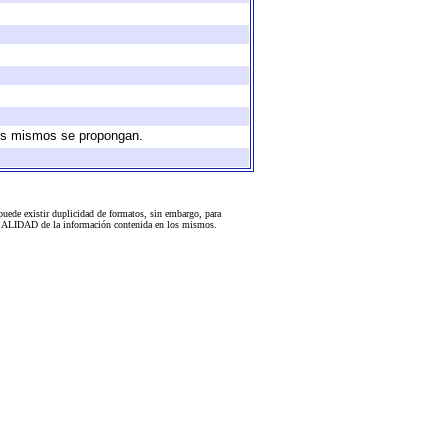
 los mismos se propongan.
uede existir duplicidad de formatos, sin embargo, para
 la CALIDAD de la información contenida en los mismos.