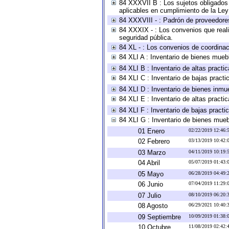
84 XXXVII B : Los sujetos obligados 
aplicables en cumplimiento de la Le
84 XXXVIII - : Padrón de proveedores
84 XXXIX - : Los convenios que reali
seguridad pública.
84 XL - : Los convenios de coordinac
84 XLI A : Inventario de bienes mueb
84 XLI B : Inventario de altas pract
84 XLI C : Inventario de bajas pract
84 XLI D : Inventario de bienes inmu
84 XLI E : Inventario de altas pract
84 XLI F : Inventario de bajas pract
84 XLI G : Inventario de bienes mue
01 Enero
02/22/2019 12:46
02 Febrero
03/13/2019 10:42
03 Marzo
04/11/2019 10:19
04 Abril
05/07/2019 01:43
05 Mayo
06/28/2019 04:49
06 Junio
07/04/2019 11:29
07 Julio
08/10/2019 06:20
08 Agosto
06/29/2021 10:40
09 Septiembre
10/09/2019 01:38
10 Octubre
11/08/2019 02:42