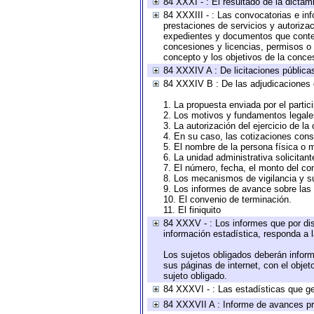
84 XXXI - : El resultado de la dictam
84 XXXIII - : Las convocatorias e in
prestaciones de servicios y autoriza
expedientes y documentos que conten
concesiones y licencias, permisos o a
concepto y los objetivos de la conces
84 XXXIV A : De licitaciones públicas
84 XXXIV B : De las adjudicaciones 
1. La propuesta enviada por el partic
2. Los motivos y fundamentos legales
3. La autorización del ejercicio de la
4. En su caso, las cotizaciones con
5. El nombre de la persona física o 
6. La unidad administrativa solicitan
7. El número, fecha, el monto del con
8. Los mecanismos de vigilancia y s
9. Los informes de avance sobre las 
10. El convenio de terminación.
11. El finiquito
84 XXXV - : Los informes que por dis
información estadística, responda a 
Los sujetos obligados deberán inform
sus páginas de internet, con el obje
sujeto obligado.
84 XXXVI - : Las estadísticas que g
84 XXXVII A : Informe de avances pr