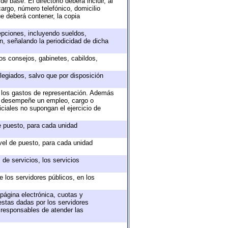
e base. El directorio deberá incluir, al
argo, número telefónico, domicilio
ue deberá contener, la copia
epciones, incluyendo sueldos,
, señalando la periodicidad de dicha
sos consejos, gabinetes, cabildos,
legiados, salvo que por disposición
o los gastos de representación. Además
ue desempeñe un empleo, cargo o
ciales no supongan el ejercicio de
de puesto, para cada unidad
ivel de puesto, para cada unidad
de servicios, los servicios
e los servidores públicos, en los
 página electrónica, cuotas y
estas dadas por los servidores
s responsables de atender las