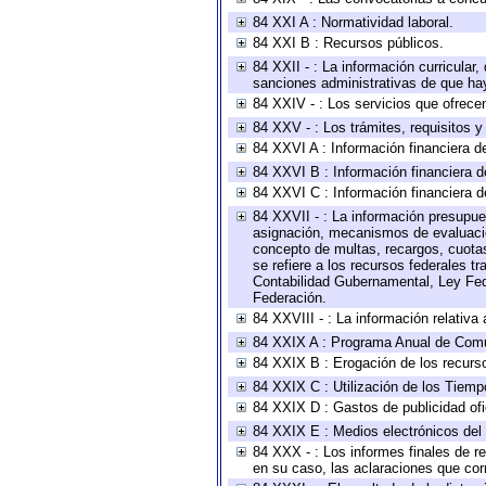
84 XXI A : Normatividad laboral.
84 XXI B : Recursos públicos.
84 XXII - : La información curricular,
sanciones administrativas de que hay
84 XXIV - : Los servicios que ofrecen
84 XXV - : Los trámites, requisitos 
84 XXVI A : Información financiera d
84 XXVI B : Información financiera d
84 XXVI C : Información financiera d
84 XXVII - : La información presupue
asignación, mecanismos de evaluación
concepto de multas, recargos, cuotas
se refiere a los recursos federales t
Contabilidad Gubernamental, Ley Fed
Federación.
84 XXVIII - : La información relativa
84 XXIX A : Programa Anual de Comun
84 XXIX B : Erogación de los recursos
84 XXIX C : Utilización de los Tiemp
84 XXIX D : Gastos de publicidad ofic
84 XXIX E : Medios electrónicos del
84 XXX - : Los informes finales de re
en su caso, las aclaraciones que co