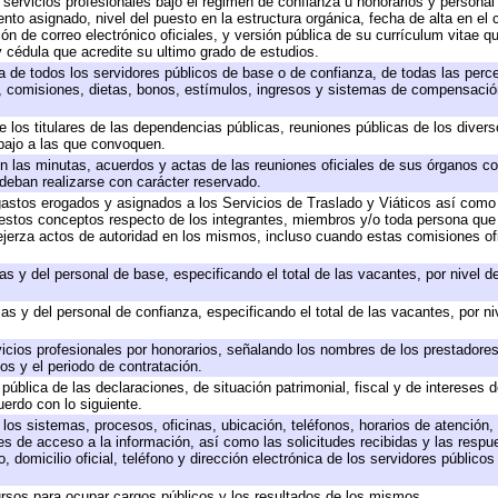
 servicios profesionales bajo el régimen de confianza u honorarios y personal d
o asignado, nivel del puesto en la estructura orgánica, fecha de alta en el c
ión de correo electrónico oficiales, y versión pública de su currículum vitae q
 y cédula que acredite su ultimo grado de estudios.
ta de todos los servidores públicos de base o de confianza, de todas las perc
s, comisiones, dietas, bonos, estímulos, ingresos y sistemas de compensación
e los titulares de las dependencias públicas, reuniones públicas de los diver
bajo a las que convoquen.
 en las minutas, acuerdos y actas de las reuniones oficiales de sus órganos co
deban realizarse con carácter reservado.
 gastos erogados y asignados a los Servicios de Traslado y Viáticos así com
 a estos conceptos respecto de los integrantes, miembros y/o toda persona q
ejerza actos de autoridad en los mismos, incluso cuando estas comisiones ofi
as y del personal de base, especificando el total de las vacantes, por nivel 
as y del personal de confianza, especificando el total de las vacantes, por n
icios profesionales por honorarios, señalando los nombres de los prestadores 
os y el periodo de contratación.
 pública de las declaraciones, de situación patrimonial, fiscal y de intereses d
uerdo con lo siguiente.
 los sistemas, procesos, oficinas, ubicación, teléfonos, horarios de atención,
es de acceso a la información, así como las solicitudes recibidas y las respu
 domicilio oficial, teléfono y dirección electrónica de los servidores público
rsos para ocupar cargos públicos y los resultados de los mismos.