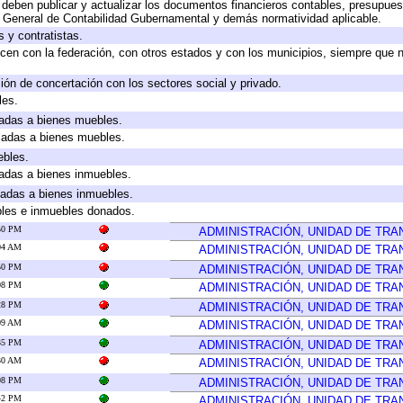
deben publicar y actualizar los documentos financieros contables, presupues
y General de Contabilidad Gubernamental y demás normatividad aplicable.
 y contratistas.
cen con la federación, con otros estados y con los municipios, siempre que 
ión de concertación con los sectores social y privado.
les.
icadas a bienes muebles.
icadas a bienes muebles.
ebles.
icadas a bienes inmuebles.
icadas a bienes inmuebles.
bles e inmuebles donados.
:50 PM
ADMINISTRACIÓN, UNIDAD DE TR
:04 AM
ADMINISTRACIÓN, UNIDAD DE TR
:50 PM
ADMINISTRACIÓN, UNIDAD DE TR
:08 PM
ADMINISTRACIÓN, UNIDAD DE TR
:28 PM
ADMINISTRACIÓN, UNIDAD DE TR
:09 AM
ADMINISTRACIÓN, UNIDAD DE TR
:35 PM
ADMINISTRACIÓN, UNIDAD DE TR
:30 AM
ADMINISTRACIÓN, UNIDAD DE TR
:08 PM
ADMINISTRACIÓN, UNIDAD DE TR
:42 PM
ADMINISTRACIÓN, UNIDAD DE TR