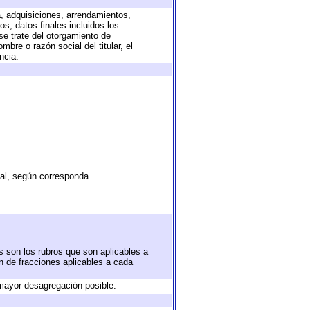
a, adquisiciones, arrendamientos,
s, datos finales incluidos los
e trate del otorgamiento de
bre o razón social del titular, el
ncia.
tal, según corresponda.
s son los rubros que son aplicables a
ón de fracciones aplicables a cada
mayor desagregación posible.