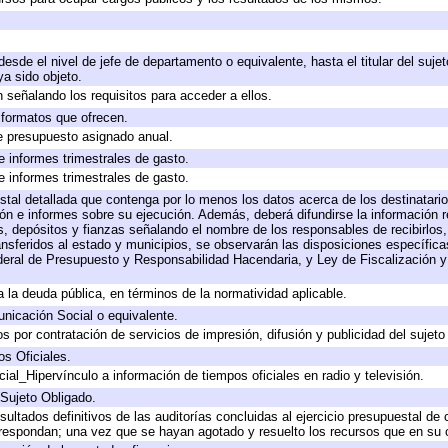
 desde el nivel de jefe de departamento o equivalente, hasta el titular del suj
a sido objeto.
 señalando los requisitos para acceder a ellos.
y formatos que ofrecen.
e presupuesto asignado anual.
e informes trimestrales de gasto.
e informes trimestrales de gasto.
stal detallada que contenga por lo menos los datos acerca de los destinatario
 e informes sobre su ejecución. Además, deberá difundirse la información re
, depósitos y fianzas señalando el nombre de los responsables de recibirlos, 
ransferidos al estado y municipios, se observarán las disposiciones específic
eral de Presupuesto y Responsabilidad Hacendaria, y Ley de Fiscalización y
 a la deuda pública, en términos de la normatividad aplicable.
icación Social o equivalente.
 por contratación de servicios de impresión, difusión y publicidad del sujeto
os Oficiales.
ial_Hipervínculo a información de tiempos oficiales en radio y televisión.
 Sujeto Obligado.
sultados definitivos de las auditorías concluidas al ejercicio presupuestal de 
rrespondan; una vez que se hayan agotado y resuelto los recursos que en su