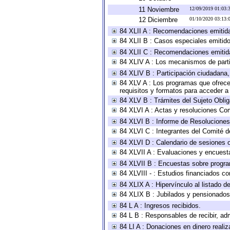
11 Noviembre
12/09/2019 01:03
12 Diciembre
01/10/2020 03:13
84 XLII A : Recomendaciones emitid
84 XLII B : Casos especiales emitid
84 XLII C : Recomendaciones emitid
84 XLIV A : Los mecanismos de parti
84 XLIV B : Participación ciudadana
84 XLV A : Los programas que ofrecen
requisitos y formatos para acceder 
84 XLV B : Trámites del Sujeto Obli
84 XLVI A : Actas y resoluciones Co
84 XLVI B : Informe de Resoluciones
84 XLVI C : Integrantes del Comité d
84 XLVI D : Calendario de sesiones o
84 XLVII A : Evaluaciones y encuest
84 XLVII B : Encuestas sobre progr
84 XLVIII - : Estudios financiados co
84 XLIX A : Hipervínculo al listado d
84 XLIX B : Jubilados y pensionados
84 L A : Ingresos recibidos.
84 L B : Responsables de recibir, adm
84 LI A : Donaciones en dinero realiz