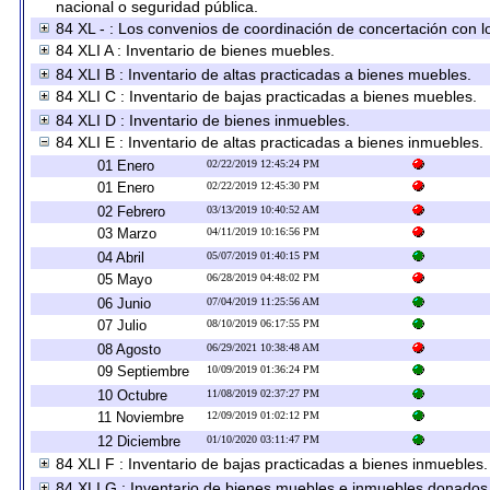
nacional o seguridad pública.
84 XL - : Los convenios de coordinación de concertación con lo
84 XLI A : Inventario de bienes muebles.
84 XLI B : Inventario de altas practicadas a bienes muebles.
84 XLI C : Inventario de bajas practicadas a bienes muebles.
84 XLI D : Inventario de bienes inmuebles.
84 XLI E : Inventario de altas practicadas a bienes inmuebles.
01 Enero
02/22/2019 12:45:24 PM
01 Enero
02/22/2019 12:45:30 PM
02 Febrero
03/13/2019 10:40:52 AM
03 Marzo
04/11/2019 10:16:56 PM
04 Abril
05/07/2019 01:40:15 PM
05 Mayo
06/28/2019 04:48:02 PM
06 Junio
07/04/2019 11:25:56 AM
07 Julio
08/10/2019 06:17:55 PM
08 Agosto
06/29/2021 10:38:48 AM
09 Septiembre
10/09/2019 01:36:24 PM
10 Octubre
11/08/2019 02:37:27 PM
11 Noviembre
12/09/2019 01:02:12 PM
12 Diciembre
01/10/2020 03:11:47 PM
84 XLI F : Inventario de bajas practicadas a bienes inmuebles.
84 XLI G : Inventario de bienes muebles e inmuebles donados