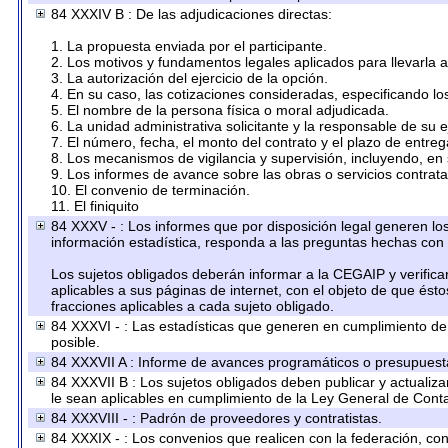
84 XXXIV B : De las adjudicaciones directas:
1. La propuesta enviada por el participante.
2. Los motivos y fundamentos legales aplicados para llevarla 
3. La autorización del ejercicio de la opción.
4. En su caso, las cotizaciones consideradas, especificando l
5. El nombre de la persona física o moral adjudicada.
6. La unidad administrativa solicitante y la responsable de su 
7. El número, fecha, el monto del contrato y el plazo de entreg
8. Los mecanismos de vigilancia y supervisión, incluyendo, en
9. Los informes de avance sobre las obras o servicios contrat
10. El convenio de terminación.
11. El finiquito
84 XXXV - : Los informes que por disposición legal generen los
información estadística, responda a las preguntas hechas con 
Los sujetos obligados deberán informar a la CEGAIP y verifica
aplicables a sus páginas de internet, con el objeto de que ést
fracciones aplicables a cada sujeto obligado.
84 XXXVI - : Las estadísticas que generen en cumplimiento d
posible.
84 XXXVII A : Informe de avances programáticos o presupuesta
84 XXXVII B : Los sujetos obligados deben publicar y actualiz
le sean aplicables en cumplimiento de la Ley General de Cont
84 XXXVIII - : Padrón de proveedores y contratistas.
84 XXXIX - : Los convenios que realicen con la federación, co