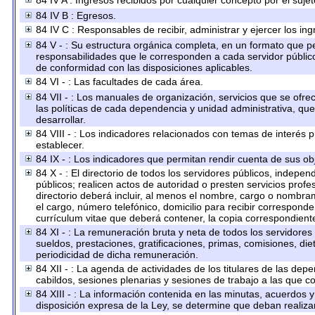
84 IV A : Ingresos recibidos por cualquier concepto por el sujet
84 IV B : Egresos.
84 IV C : Responsables de recibir, administrar y ejercer los ing
84 V - : Su estructura orgánica completa, en un formato que per
responsabilidades que le corresponden a cada servidor público
de conformidad con las disposiciones aplicables.
84 VI - : Las facultades de cada área.
84 VII - : Los manuales de organización, servicios que se ofr
las políticas de cada dependencia y unidad administrativa, qu
desarrollar.
84 VIII - : Los indicadores relacionados con temas de interés
establecer.
84 IX - : Los indicadores que permitan rendir cuenta de sus obj
84 X - : El directorio de todos los servidores públicos, indep
públicos; realicen actos de autoridad o presten servicios prof
directorio deberá incluir, al menos el nombre, cargo o nombram
el cargo, número telefónico, domicilio para recibir corresponden
currículum vitae que deberá contener, la copia correspondiente 
84 XI - : La remuneración bruta y neta de todos los servidores
sueldos, prestaciones, gratificaciones, primas, comisiones, d
periodicidad de dicha remuneración.
84 XII - : La agenda de actividades de los titulares de las dep
cabildos, sesiones plenarias y sesiones de trabajo a las que 
84 XIII - : La información contenida en las minutas, acuerdos 
disposición expresa de la Ley, se determine que deban realiza