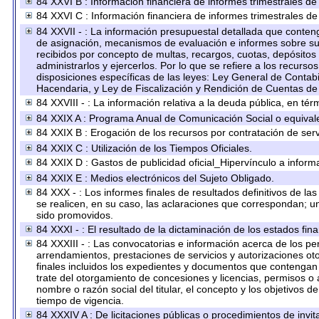
84 XXVI B : Información financiera de informes trimestrales de
84 XXVI C : Información financiera de informes trimestrales de
84 XXVII - : La información presupuestal detallada que conteng
de asignación, mecanismos de evaluación e informes sobre su 
recibidos por concepto de multas, recargos, cuotas, depósitos
administrarlos y ejercerlos. Por lo que se refiere a los recurso
disposiciones específicas de las leyes: Ley General de Conta
Hacendaria, y Ley de Fiscalización y Rendición de Cuentas de
84 XXVIII - : La información relativa a la deuda pública, en tér
84 XXIX A : Programa Anual de Comunicación Social o equival
84 XXIX B : Erogación de los recursos por contratación de servi
84 XXIX C : Utilización de los Tiempos Oficiales.
84 XXIX D : Gastos de publicidad oficial_Hipervínculo a informa
84 XXIX E : Medios electrónicos del Sujeto Obligado.
84 XXX - : Los informes finales de resultados definitivos de la
se realicen, en su caso, las aclaraciones que correspondan; 
sido promovidos.
84 XXXI - : El resultado de la dictaminación de los estados fina
84 XXXIII - : Las convocatorias e información acerca de los per
arrendamientos, prestaciones de servicios y autorizaciones ot
finales incluidos los expedientes y documentos que contengan 
trate del otorgamiento de concesiones y licencias, permisos o 
nombre o razón social del titular, el concepto y los objetivos d
tiempo de vigencia.
84 XXXIV A : De licitaciones públicas o procedimientos de invita