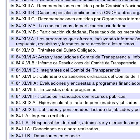
84 XLII A : Recomendaciones emitidas por la Comisión Nacio
84 XLII B : Casos especiales emitidos por la CNDH u otros or
84 XLII C : Recomendaciones emitidas por Organismos interna
84 XLIV A : Los mecanismos de participación ciudadana.
84 XLIV B : Participación ciudadana, Resultado de los mecanis
84 XLV A : Los programas que ofrecen, incluyendo información s
respuesta, requisitos y formatos para acceder a los mismos.
84 XLV B : Trámites del Sujeto Obligado.
84 XLVI A : Actas y resoluciones Comité de Transparencia_Inf
84 XLVI B : Informe de Resoluciones del Comité de Transparencia.
84 XLVI C : Integrantes del Comité de Transparencia.
84 XLVI D : Calendario de sesiones ordinarias del Comité de 
84 XLVII A : Evaluaciones y encuestas a programas financiado
84 XLVII B : Encuestas sobre programas.
84 XLVIII - : Estudios financiados con recursos públicos.
84 XLIX A : Hipervínculo al listado de pensionados y jubilados.
84 XLIX B : Jubilados y pensionados. Listado de jubilados y p
84 L A : Ingresos recibidos.
84 L B : Responsables de recibir, administrar y ejercer los ingr
84 LI A : Donaciones en dinero realizadas.
84 LI B : Donaciones en especie.