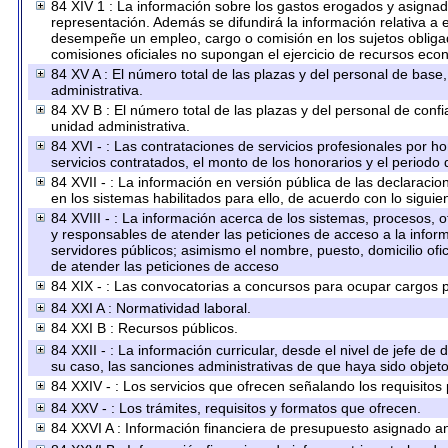
84 XIV 1 : La información sobre los gastos erogados y asignado
representación. Además se difundirá la información relativa a
desempeñe un empleo, cargo o comisión en los sujetos obligad
comisiones oficiales no supongan el ejercicio de recursos eco
84 XV A : El número total de las plazas y del personal de base,
administrativa.
84 XV B : El número total de las plazas y del personal de confi
unidad administrativa.
84 XVI - : Las contrataciones de servicios profesionales por h
servicios contratados, el monto de los honorarios y el periodo 
84 XVII - : La información en versión pública de las declaracion
en los sistemas habilitados para ello, de acuerdo con lo siguie
84 XVIII - : La información acerca de los sistemas, procesos, o
y responsables de atender las peticiones de acceso a la inform
servidores públicos; asimismo el nombre, puesto, domicilio ofic
de atender las peticiones de acceso
84 XIX - : Las convocatorias a concursos para ocupar cargos p
84 XXI A : Normatividad laboral.
84 XXI B : Recursos públicos.
84 XXII - : La información curricular, desde el nivel de jefe de
su caso, las sanciones administrativas de que haya sido objeto
84 XXIV - : Los servicios que ofrecen señalando los requisitos 
84 XXV - : Los trámites, requisitos y formatos que ofrecen.
84 XXVI A : Información financiera de presupuesto asignado an