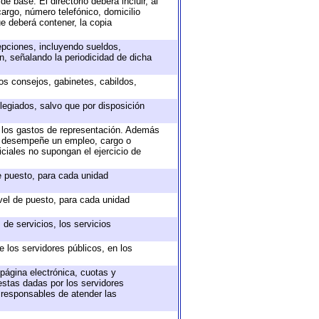
e base. El directorio deberá incluir, al
argo, número telefónico, domicilio
ue deberá contener, la copia
epciones, incluyendo sueldos,
, señalando la periodicidad de dicha
sos consejos, gabinetes, cabildos,
legiados, salvo que por disposición
o los gastos de representación. Además
ue desempeñe un empleo, cargo o
ciales no supongan el ejercicio de
de puesto, para cada unidad
ivel de puesto, para cada unidad
de servicios, los servicios
e los servidores públicos, en los
 página electrónica, cuotas y
estas dadas por los servidores
s responsables de atender las