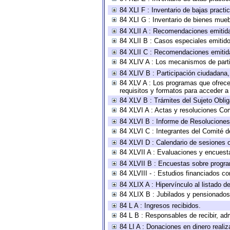
84 XLI F : Inventario de bajas pract
84 XLI G : Inventario de bienes mue
84 XLII A : Recomendaciones emitid
84 XLII B : Casos especiales emitid
84 XLII C : Recomendaciones emitid
84 XLIV A : Los mecanismos de parti
84 XLIV B : Participación ciudadana
84 XLV A : Los programas que ofrecen
requisitos y formatos para acceder 
84 XLV B : Trámites del Sujeto Obli
84 XLVI A : Actas y resoluciones Co
84 XLVI B : Informe de Resoluciones
84 XLVI C : Integrantes del Comité d
84 XLVI D : Calendario de sesiones o
84 XLVII A : Evaluaciones y encuest
84 XLVII B : Encuestas sobre progr
84 XLVIII - : Estudios financiados co
84 XLIX A : Hipervínculo al listado d
84 XLIX B : Jubilados y pensionados
84 L A : Ingresos recibidos.
84 L B : Responsables de recibir, adm
84 LI A : Donaciones en dinero realiz