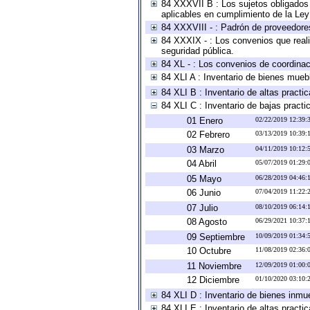
84 XXXVII B : Los sujetos obligados 
aplicables en cumplimiento de la Le
84 XXXVIII - : Padrón de proveedores
84 XXXIX - : Los convenios que reali
seguridad pública.
84 XL - : Los convenios de coordinac
84 XLI A : Inventario de bienes mueb
84 XLI B : Inventario de altas pract
84 XLI C : Inventario de bajas pract
01 Enero
02/22/2019 12:39
02 Febrero
03/13/2019 10:39
03 Marzo
04/11/2019 10:12
04 Abril
05/07/2019 01:29
05 Mayo
06/28/2019 04:46
06 Junio
07/04/2019 11:22
07 Julio
08/10/2019 06:14
08 Agosto
06/29/2021 10:37
09 Septiembre
10/09/2019 01:34
10 Octubre
11/08/2019 02:36
11 Noviembre
12/09/2019 01:00
12 Diciembre
01/10/2020 03:10
84 XLI D : Inventario de bienes inmu
84 XLI E : Inventario de altas pract