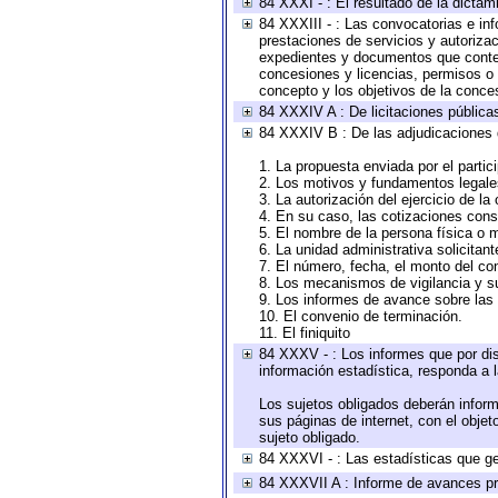
84 XXXI - : El resultado de la dictam
84 XXXIII - : Las convocatorias e in
prestaciones de servicios y autoriza
expedientes y documentos que conten
concesiones y licencias, permisos o a
concepto y los objetivos de la conces
84 XXXIV A : De licitaciones públicas
84 XXXIV B : De las adjudicaciones 
1. La propuesta enviada por el partic
2. Los motivos y fundamentos legales
3. La autorización del ejercicio de la
4. En su caso, las cotizaciones con
5. El nombre de la persona física o 
6. La unidad administrativa solicitan
7. El número, fecha, el monto del con
8. Los mecanismos de vigilancia y s
9. Los informes de avance sobre las 
10. El convenio de terminación.
11. El finiquito
84 XXXV - : Los informes que por dis
información estadística, responda a 
Los sujetos obligados deberán inform
sus páginas de internet, con el obje
sujeto obligado.
84 XXXVI - : Las estadísticas que g
84 XXXVII A : Informe de avances pr