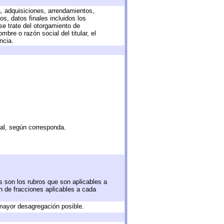
a, adquisiciones, arrendamientos,
s, datos finales incluidos los
e trate del otorgamiento de
bre o razón social del titular, el
ncia.
tal, según corresponda.
s son los rubros que son aplicables a
ón de fracciones aplicables a cada
mayor desagregación posible.