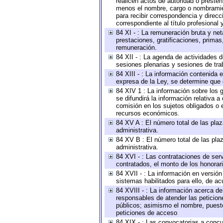
realicen actos de autoridad o presten
menos el nombre, cargo o nombramient
para recibir correspondencia y direcc
correspondiente al título profesional
84 XI - : La remuneración bruta y ne
prestaciones, gratificaciones, prima
remuneración.
84 XII - : La agenda de actividades d
sesiones plenarias y sesiones de tra
84 XIII - : La información contenida
expresa de la Ley, se determine que 
84 XIV 1 : La información sobre los
se difundirá la información relativa
comisión en los sujetos obligados o 
recursos económicos.
84 XV A : El número total de las plaz
administrativa.
84 XV B : El número total de las plaz
administrativa.
84 XVI - : Las contrataciones de serv
contratados, el monto de los honorari
84 XVII - : La información en versión
sistemas habilitados para ello, de ac
84 XVIII - : La información acerca de
responsables de atender las peticion
públicos; asimismo el nombre, puesto,
peticiones de acceso
84 XIX - : Las convocatorias a concu