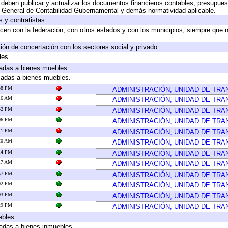
deben publicar y actualizar los documentos financieros contables, presupues
y General de Contabilidad Gubernamental y demás normatividad aplicable.
 y contratistas.
cen con la federación, con otros estados y con los municipios, siempre que 
ión de concertación con los sectores social y privado.
les.
icadas a bienes muebles.
icadas a bienes muebles.
:38 PM
ADMINISTRACIÓN, UNIDAD DE TR
:16 AM
ADMINISTRACIÓN, UNIDAD DE TR
:52 PM
ADMINISTRACIÓN, UNIDAD DE TR
:06 PM
ADMINISTRACIÓN, UNIDAD DE TR
:11 PM
ADMINISTRACIÓN, UNIDAD DE TR
:20 AM
ADMINISTRACIÓN, UNIDAD DE TR
:14 PM
ADMINISTRACIÓN, UNIDAD DE TR
:17 AM
ADMINISTRACIÓN, UNIDAD DE TR
:57 PM
ADMINISTRACIÓN, UNIDAD DE TR
:02 PM
ADMINISTRACIÓN, UNIDAD DE TR
:03 PM
ADMINISTRACIÓN, UNIDAD DE TR
:29 PM
ADMINISTRACIÓN, UNIDAD DE TR
ebles.
icadas a bienes inmuebles.