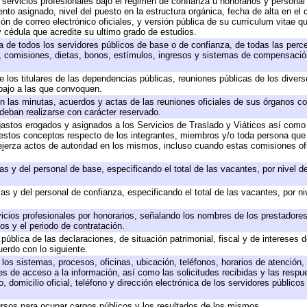
 servicios profesionales bajo el régimen de confianza u honorarios y personal d
o asignado, nivel del puesto en la estructura orgánica, fecha de alta en el c
ión de correo electrónico oficiales, y versión pública de su currículum vitae q
 y cédula que acredite su ultimo grado de estudios.
ta de todos los servidores públicos de base o de confianza, de todas las perc
s, comisiones, dietas, bonos, estímulos, ingresos y sistemas de compensación
e los titulares de las dependencias públicas, reuniones públicas de los diver
bajo a las que convoquen.
 en las minutas, acuerdos y actas de las reuniones oficiales de sus órganos co
deban realizarse con carácter reservado.
 gastos erogados y asignados a los Servicios de Traslado y Viáticos así com
 a estos conceptos respecto de los integrantes, miembros y/o toda persona q
ejerza actos de autoridad en los mismos, incluso cuando estas comisiones ofi
as y del personal de base, especificando el total de las vacantes, por nivel 
as y del personal de confianza, especificando el total de las vacantes, por n
icios profesionales por honorarios, señalando los nombres de los prestadores 
os y el periodo de contratación.
 pública de las declaraciones, de situación patrimonial, fiscal y de intereses d
uerdo con lo siguiente.
 los sistemas, procesos, oficinas, ubicación, teléfonos, horarios de atención,
es de acceso a la información, así como las solicitudes recibidas y las respu
 domicilio oficial, teléfono y dirección electrónica de los servidores público
rsos para ocupar cargos públicos y los resultados de los mismos.