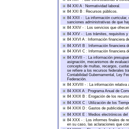
84 XXI A : Normatividad laboral.
84 XXI B : Recursos públicos.
84 XXII - : La información curricular,
sanciones administrativas de que hay
84 XXIV - : Los servicios que ofrecen
84 XXV - : Los trámites, requisitos 
84 XXVI A : Información financiera d
84 XXVI B : Información financiera d
84 XXVI C : Información financiera d
84 XXVII - : La información presupue
asignación, mecanismos de evaluación
concepto de multas, recargos, cuotas
se refiere a los recursos federales t
Contabilidad Gubernamental, Ley Fed
Federación.
84 XXVIII - : La información relativa
84 XXIX A : Programa Anual de Comun
84 XXIX B : Erogación de los recursos
84 XXIX C : Utilización de los Tiemp
84 XXIX D : Gastos de publicidad ofic
84 XXIX E : Medios electrónicos del
84 XXX - : Los informes finales de re
en su caso, las aclaraciones que co