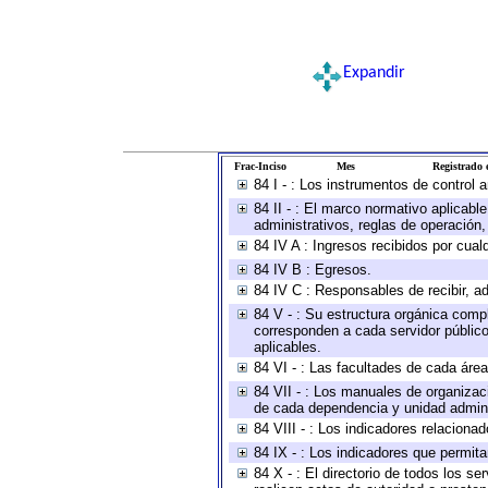
Expandir
Frac-Inciso
Mes
Registrado e
84 I - : Los instrumentos de control 
84 II - : El marco normativo aplicabl
administrativos, reglas de operación, c
84 IV A : Ingresos recibidos por cual
84 IV B : Egresos.
84 IV C : Responsables de recibir, ad
84 V - : Su estructura orgánica compl
corresponden a cada servidor público
aplicables.
84 VI - : Las facultades de cada área
84 VII - : Los manuales de organizac
de cada dependencia y unidad adminis
84 VIII - : Los indicadores relacion
84 IX - : Los indicadores que permita
84 X - : El directorio de todos los s