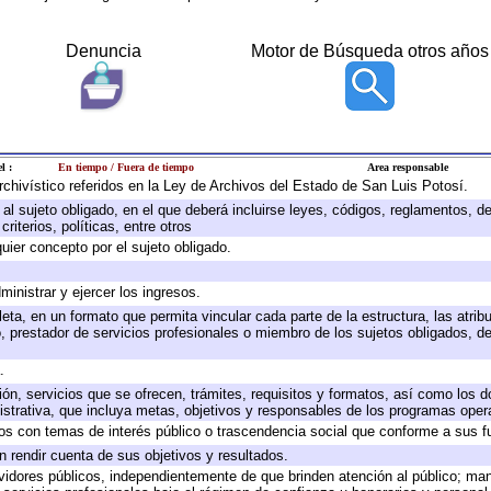
Denuncia
Motor de Búsqueda otros años
l :
En tiempo / Fuera de tiempo
Area responsable
archivístico referidos en la Ley de Archivos del Estado de San Luis Potosí.
e al sujeto obligado, en el que deberá incluirse leyes, códigos, reglamentos, 
riterios, políticas, entre otros
quier concepto por el sujeto obligado.
ministrar y ejercer los ingresos.
eta, en un formato que permita vincular cada parte de la estructura, las atri
, prestador de servicios profesionales o miembro de los sujetos obligados, d
.
ión, servicios que se ofrecen, trámites, requisitos y formatos, así como los
trativa, que incluya metas, objetivos y responsables de los programas operat
ados con temas de interés público o trascendencia social que conforme a sus f
n rendir cuenta de sus objetivos y resultados.
ervidores públicos, independientemente de que brinden atención al público; ma