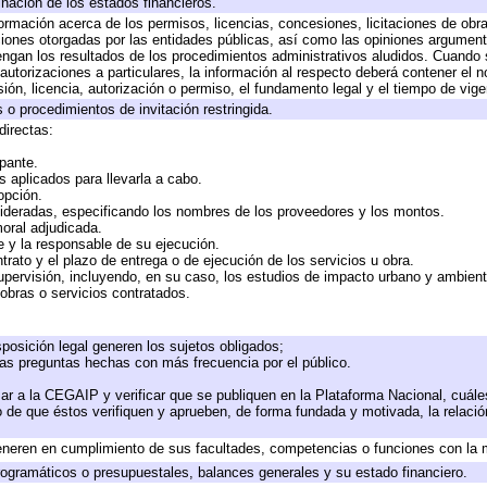
inación de los estados financieros.
formación acerca de los permisos, licencias, concesiones, licitaciones de obr
ciones otorgadas por las entidades públicas, así como las opiniones argumento
gan los resultados de los procedimientos administrativos aludidos. Cuando s
utorizaciones a particulares, la información al respecto deberá contener el nom
ión, licencia, autorización o permiso, el fundamento legal y el tiempo de vige
 o procedimientos de invitación restringida.
directas:
ipante.
 aplicados para llevarla a cabo.
 opción.
sideradas, especificando los nombres de los proveedores y los montos.
moral adjudicada.
te y la responsable de su ejecución.
trato y el plazo de entrega o de ejecución de los servicios u obra.
upervisión, incluyendo, en su caso, los estudios de impacto urbano y ambien
obras o servicios contratados.
posición legal generen los sujetos obligados;
las preguntas hechas con más frecuencia por el público.
ar a la CEGAIP y verificar que se publiquen en la Plataforma Nacional, cuále
to de que éstos verifiquen y aprueben, de forma fundada y motivada, la relaci
eneren en cumplimiento de sus facultades, competencias o funciones con la 
ogramáticos o presupuestales, balances generales y su estado financiero.