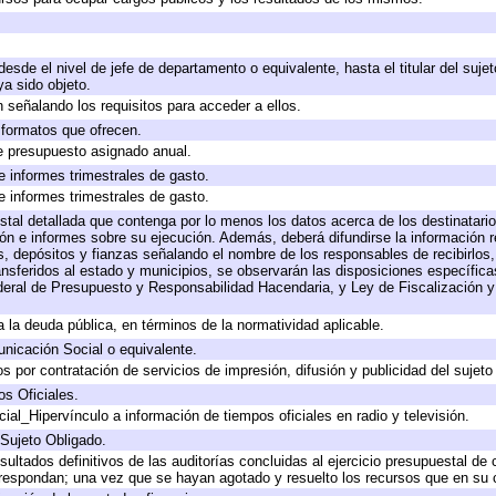
 desde el nivel de jefe de departamento o equivalente, hasta el titular del suj
a sido objeto.
 señalando los requisitos para acceder a ellos.
y formatos que ofrecen.
e presupuesto asignado anual.
e informes trimestrales de gasto.
e informes trimestrales de gasto.
stal detallada que contenga por lo menos los datos acerca de los destinatario
 e informes sobre su ejecución. Además, deberá difundirse la información re
, depósitos y fianzas señalando el nombre de los responsables de recibirlos, 
ransferidos al estado y municipios, se observarán las disposiciones específic
eral de Presupuesto y Responsabilidad Hacendaria, y Ley de Fiscalización y
 a la deuda pública, en términos de la normatividad aplicable.
icación Social o equivalente.
 por contratación de servicios de impresión, difusión y publicidad del sujeto
os Oficiales.
ial_Hipervínculo a información de tiempos oficiales en radio y televisión.
 Sujeto Obligado.
sultados definitivos de las auditorías concluidas al ejercicio presupuestal de 
rrespondan; una vez que se hayan agotado y resuelto los recursos que en su