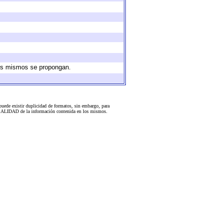
 los mismos se propongan.
uede existir duplicidad de formatos, sin embargo, para
 la CALIDAD de la información contenida en los mismos.