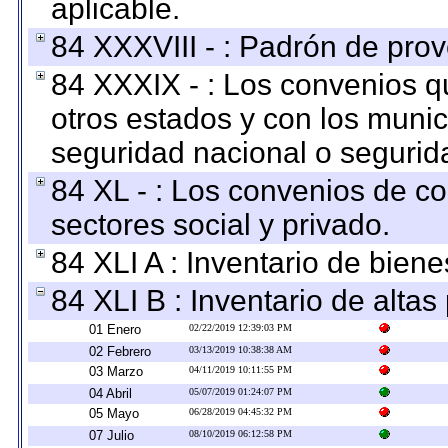
aplicable.
84 XXXVIII - : Padrón de prov
84 XXXIX - : Los convenios qu
otros estados y con los muni
seguridad nacional o segurid
84 XL - : Los convenios de c
sectores social y privado.
84 XLI A : Inventario de bien
84 XLI B : Inventario de alta
01 Enero
02/22/2019 12:39:03 PM
02 Febrero
03/13/2019 10:38:38 AM
03 Marzo
04/11/2019 10:11:55 PM
04 Abril
05/07/2019 01:24:07 PM
05 Mayo
06/28/2019 04:45:32 PM
07 Julio
08/10/2019 06:12:58 PM