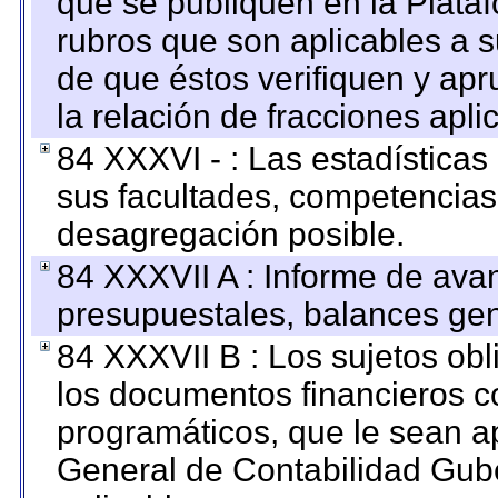
que se publiquen en la Plata
rubros que son aplicables a s
de que éstos verifiquen y ap
la relación de fracciones apli
84 XXXVI - : Las estadística
sus facultades, competencias
desagregación posible.
84 XXXVII A : Informe de ava
presupuestales, balances gen
84 XXXVII B : Los sujetos obl
los documentos financieros c
programáticos, que le sean a
General de Contabilidad Gub