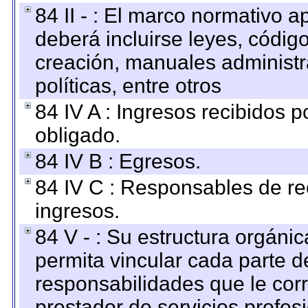
84 II - : El marco normativo a
deberá incluirse leyes, códig
creación, manuales administrat
políticas, entre otros
84 IV A : Ingresos recibidos p
obligado.
84 IV B : Egresos.
84 IV C : Responsables de reci
ingresos.
84 V - : Su estructura orgáni
permita vincular cada parte de
responsabilidades que le cor
prestador de servicios profes