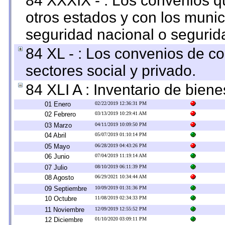
84 XXXIX - : Los convenios qu
otros estados y con los muni
seguridad nacional o segurid
84 XL - : Los convenios de c
sectores social y privado.
84 XLI A : Inventario de bien
01 Enero
02/22/2019 12:36:31 PM
02 Febrero
03/13/2019 10:29:41 AM
03 Marzo
04/11/2019 10:09:50 PM
04 Abril
05/07/2019 01:10:14 PM
05 Mayo
06/28/2019 04:43:26 PM
06 Junio
07/04/2019 11:19:14 AM
07 Julio
08/10/2019 06:11:39 PM
08 Agosto
06/29/2021 10:34:44 AM
09 Septiembre
10/09/2019 01:31:36 PM
10 Octubre
11/08/2019 02:34:33 PM
11 Noviembre
12/09/2019 12:55:52 PM
12 Diciembre
01/10/2020 03:09:11 PM