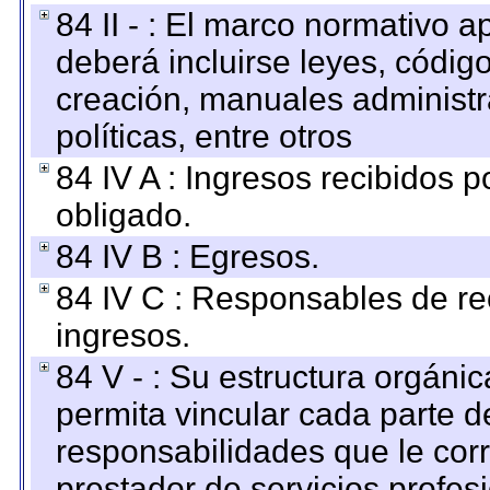
84 II - : El marco normativo a
deberá incluirse leyes, códig
creación, manuales administrat
políticas, entre otros
84 IV A : Ingresos recibidos p
obligado.
84 IV B : Egresos.
84 IV C : Responsables de reci
ingresos.
84 V - : Su estructura orgáni
permita vincular cada parte de
responsabilidades que le cor
prestador de servicios profes