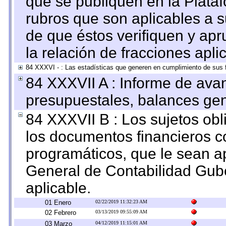
que se publiquen en la Plata
rubros que son aplicables a s
de que éstos verifiquen y ap
la relación de fracciones apli
84 XXXVI - : Las estadísticas que generen en cumplimiento de sus 
84 XXXVII A : Informe de ava
presupuestales, balances gen
84 XXXVII B : Los sujetos obl
los documentos financieros c
programáticos, que le sean a
General de Contabilidad Gub
aplicable.
01 Enero
02/22/2019 11:32:23 AM
02 Febrero
03/13/2019 09:55:09 AM
03 Marzo
04/12/2019 11:15:01 AM