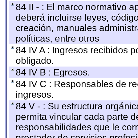
84 II - : El marco normativo a
deberá incluirse leyes, códig
creación, manuales administrat
políticas, entre otros
84 IV A : Ingresos recibidos p
obligado.
84 IV B : Egresos.
84 IV C : Responsables de reci
ingresos.
84 V - : Su estructura orgáni
permita vincular cada parte de
responsabilidades que le cor
prestador de servicios profes