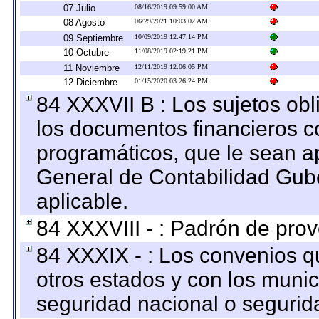
07 Julio
08/16/2019 09:59:00 AM
08 Agosto
06/29/2021 10:03:02 AM
09 Septiembre
10/09/2019 12:47:14 PM
10 Octubre
11/08/2019 02:19:21 PM
11 Noviembre
12/11/2019 12:06:05 PM
12 Diciembre
01/15/2020 03:26:24 PM
84 XXXVII B : Los sujetos obl
los documentos financieros c
programáticos, que le sean a
General de Contabilidad Gub
aplicable.
84 XXXVIII - : Padrón de prov
84 XXXIX - : Los convenios qu
otros estados y con los muni
seguridad nacional o segurid