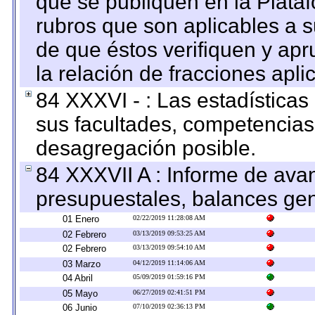
que se publiquen en la Plata
rubros que son aplicables a s
de que éstos verifiquen y ap
la relación de fracciones apli
84 XXXVI - : Las estadística
sus facultades, competencias
desagregación posible.
84 XXXVII A : Informe de ava
presupuestales, balances gen
01 Enero
02/22/2019 11:28:08 AM
02 Febrero
03/13/2019 09:53:25 AM
02 Febrero
03/13/2019 09:54:10 AM
03 Marzo
04/12/2019 11:14:06 AM
04 Abril
05/09/2019 01:59:16 PM
05 Mayo
06/27/2019 02:41:51 PM
06 Junio
07/10/2019 02:36:13 PM