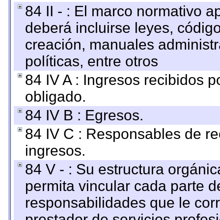
84 II - : El marco normativo a
deberá incluirse leyes, códig
creación, manuales administrat
políticas, entre otros
84 IV A : Ingresos recibidos p
obligado.
84 IV B : Egresos.
84 IV C : Responsables de reci
ingresos.
84 V - : Su estructura orgáni
permita vincular cada parte de
responsabilidades que le cor
prestador de servicios profes