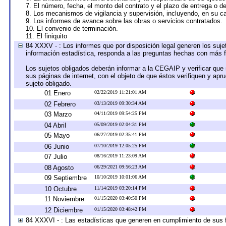
7. El número, fecha, el monto del contrato y el plazo de entrega o de
8. Los mecanismos de vigilancia y supervisión, incluyendo, en su c
9. Los informes de avance sobre las obras o servicios contratados.
10. El convenio de terminación.
11. El finiquito
84 XXXV - : Los informes que por disposición legal generen los suje
información estadística, responda a las preguntas hechas con más fr
Los sujetos obligados deberán informar a la CEGAIP y verificar que 
sus páginas de internet, con el objeto de que éstos verifiquen y apr
sujeto obligado.
01 Enero
02/22/2019 11:21:01 AM
02 Febrero
03/13/2019 09:30:34 AM
03 Marzo
04/11/2019 09:54:25 PM
04 Abril
05/09/2019 02:04:31 PM
05 Mayo
06/27/2019 02:35:41 PM
06 Junio
07/10/2019 12:05:25 PM
07 Julio
08/16/2019 11:23:09 AM
08 Agosto
06/29/2021 09:56:23 AM
09 Septiembre
10/10/2019 10:01:06 AM
10 Octubre
11/14/2019 03:20:14 PM
11 Noviembre
01/15/2020 03:40:50 PM
12 Diciembre
01/15/2020 03:48:42 PM
84 XXXVI - : Las estadísticas que generen en cumplimiento de sus 