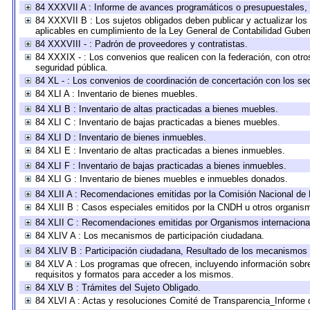
84 XXXVII A : Informe de avances programáticos o presupuestales, 
84 XXXVII B : Los sujetos obligados deben publicar y actualizar lo
aplicables en cumplimiento de la Ley General de Contabilidad Gube
84 XXXVIII - : Padrón de proveedores y contratistas.
84 XXXIX - : Los convenios que realicen con la federación, con otr
seguridad pública.
84 XL - : Los convenios de coordinación de concertación con los sec
84 XLI A : Inventario de bienes muebles.
84 XLI B : Inventario de altas practicadas a bienes muebles.
84 XLI C : Inventario de bajas practicadas a bienes muebles.
84 XLI D : Inventario de bienes inmuebles.
84 XLI E : Inventario de altas practicadas a bienes inmuebles.
84 XLI F : Inventario de bajas practicadas a bienes inmuebles.
84 XLI G : Inventario de bienes muebles e inmuebles donados.
84 XLII A : Recomendaciones emitidas por la Comisión Nacional d
84 XLII B : Casos especiales emitidos por la CNDH u otros organis
84 XLII C : Recomendaciones emitidas por Organismos internaciona
84 XLIV A : Los mecanismos de participación ciudadana.
84 XLIV B : Participación ciudadana, Resultado de los mecanismos d
84 XLV A : Los programas que ofrecen, incluyendo información sobre 
requisitos y formatos para acceder a los mismos.
84 XLV B : Trámites del Sujeto Obligado.
84 XLVI A : Actas y resoluciones Comité de Transparencia_Informe 