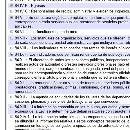
84 IV B : Egresos.
84 IV C : Responsables de recibir, administrar y ejercer los ingresos
84 V - : Su estructura orgánica completa, en un formato que permita 
corresponden a cada servidor público, prestador de servicios profes
aplicables.
84 VI - : Las facultades de cada área.
84 VII - : Los manuales de organización, servicios que se ofrecen, 
de cada dependencia y unidad administrativa, que incluya metas, obj
84 VIII - : Los indicadores relacionados con temas de interés públi
84 IX - : Los indicadores que permitan rendir cuenta de sus objetivo
84 X - : El directorio de todos los servidores públicos, independien
realicen actos de autoridad o presten servicios profesionales bajo el
menos el nombre, cargo o nombramiento asignado, nivel del puesto en
para recibir correspondencia y dirección de correo electrónico oficia
correspondiente al título profesional y cédula que acredite su ultimo
84 XI - : La remuneración bruta y neta de todos los servidores públ
prestaciones, gratificaciones, primas, comisiones, dietas, bonos, e
remuneración.
84 XII - : La agenda de actividades de los titulares de las dependen
sesiones plenarias y sesiones de trabajo a las que convoquen.
84 XIII - : La información contenida en las minutas, acuerdos y acta
expresa de la Ley, se determine que deban realizarse con carácter r
84 XIV 1 : La información sobre los gastos erogados y asignados a 
se difundirá la información relativa a estos conceptos respecto de
comisión en los sujetos obligados o ejerza actos de autoridad en lo
recursos económicos.