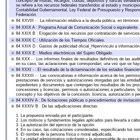
concepto de multas, recargos, cuotas, depósitos y fianzas señalando 
se refiere a los recursos federales transferidos al estado y municip
Contabilidad Gubernamental, Ley Federal de Presupuesto y Responsa
Federación.
84 XXVIII - : La información relativa a la deuda pública, en términos
84 XXIX A : Programa Anual de Comunicación Social o equivalente.
84 XXIX B : Erogación de los recursos por contratación de servicios 
84 XXIX C : Utilización de los Tiempos Oficiales.
84 XXIX D : Gastos de publicidad oficial_Hipervínculo a información 
84 XXIX E : Medios electrónicos del Sujeto Obligado.
84 XXX - : Los informes finales de resultados definitivos de las audi
en su caso, las aclaraciones que correspondan; una vez que se hay
84 XXXI - : El resultado de la dictaminación de los estados financier
84 XXXIII - : Las convocatorias e información acerca de los permisos
prestaciones de servicios y autorizaciones otorgadas por las entida
expedientes y documentos que contengan los resultados de los proce
concesiones y licencias, permisos o autorizaciones a particulares, la
concepto y los objetivos de la concesión, licencia, autorización o pe
84 XXXIV A : De licitaciones públicas o procedimientos de invitación 
84 XXXIV B : De las adjudicaciones directas:
1. La propuesta enviada por el participante.
2. Los motivos y fundamentos legales aplicados para llevarla a cabo
3. La autorización del ejercicio de la opción.
4. En su caso, las cotizaciones consideradas, especificando los no
5. El nombre de la persona física o moral adjudicada.
6. La unidad administrativa solicitante y la responsable de su ejecuc