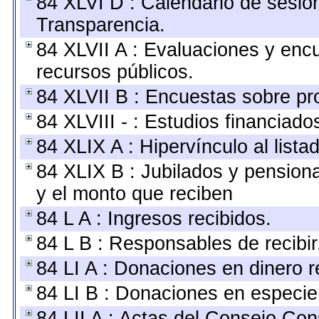
84 XLVI D : Calendario de sesio
Transparencia.
84 XLVII A : Evaluaciones y enc
recursos públicos.
84 XLVII B : Encuestas sobre p
84 XLVIII - : Estudios financiado
84 XLIX A : Hipervínculo al list
84 XLIX B : Jubilados y pension
y el monto que reciben
84 L A : Ingresos recibidos.
84 L B : Responsables de recibir,
84 LI A : Donaciones en dinero r
84 LI B : Donaciones en especie
84 LII A : Actas del Consejo Cons