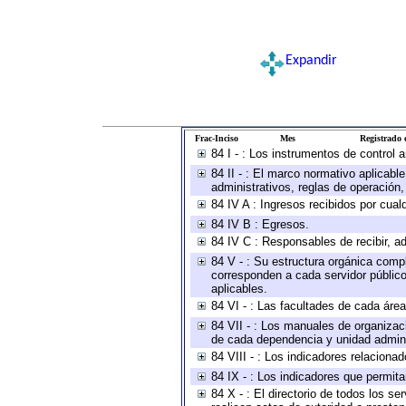
Expandir
Frac-Inciso
Mes
Registrado e
84 I - : Los instrumentos de control 
84 II - : El marco normativo aplicabl
administrativos, reglas de operación, c
84 IV A : Ingresos recibidos por cual
84 IV B : Egresos.
84 IV C : Responsables de recibir, ad
84 V - : Su estructura orgánica compl
corresponden a cada servidor público
aplicables.
84 VI - : Las facultades de cada área
84 VII - : Los manuales de organizac
de cada dependencia y unidad adminis
84 VIII - : Los indicadores relacion
84 IX - : Los indicadores que permita
84 X - : El directorio de todos los s