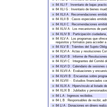
84 XLI F : Inventario de bajas pract
84 XLI G : Inventario de bienes mue
84 XLII A : Recomendaciones emitid
84 XLII B : Casos especiales emitid
84 XLII C : Recomendaciones emitid
84 XLIV A : Los mecanismos de parti
84 XLIV B : Participación ciudadana
84 XLV A : Los programas que ofrecen
requisitos y formatos para acceder 
84 XLV B : Trámites del Sujeto Obli
84 XLVI A : Actas y resoluciones Co
84 XLVI B : Informe de Resoluciones
84 XLVI C : Integrantes del Comité d
84 XLVI D : Calendario de sesiones o
84 XLVII A : Evaluaciones y encuest
84 XLVII B : Encuestas sobre progr
84 XLVIII - : Estudios financiados co
84 XLIX A : Hipervínculo al listado d
84 XLIX B : Jubilados y pensionados
84 L A : Ingresos recibidos.
84 L B : Responsables de recibir, adm
84 LI A : Donaciones en dinero realiz