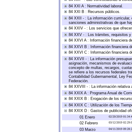
84 XXI A : Normatividad laboral.
84 XXI B : Recursos públicos.
84 XXII - : La información curricular,
sanciones administrativas de que hay
84 XXIV - : Los servicios que ofrecen
84 XXV - : Los trámites, requisitos 
84 XXVI A : Información financiera d
84 XXVI B : Información financiera d
84 XXVI C : Información financiera d
84 XXVII - : La información presupue
asignación, mecanismos de evaluación
concepto de multas, recargos, cuotas
se refiere a los recursos federales t
Contabilidad Gubernamental, Ley Fed
Federación.
84 XXVIII - : La información relativa
84 XXIX A : Programa Anual de Comun
84 XXIX B : Erogación de los recursos
84 XXIX C : Utilización de los Tiemp
84 XXIX D : Gastos de publicidad ofic
01 Enero
02/20/2019 01:34
02 Febrero
03/12/2019 02:29
03 Marzo
04/11/2019 09:28