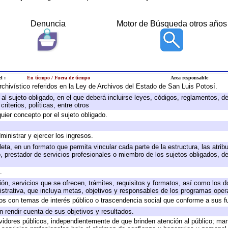
Denuncia
Motor de Búsqueda otros años
l :
En tiempo / Fuera de tiempo
Area responsable
archivístico referidos en la Ley de Archivos del Estado de San Luis Potosí.
e al sujeto obligado, en el que deberá incluirse leyes, códigos, reglamentos, 
riterios, políticas, entre otros
quier concepto por el sujeto obligado.
ministrar y ejercer los ingresos.
eta, en un formato que permita vincular cada parte de la estructura, las atri
, prestador de servicios profesionales o miembro de los sujetos obligados, d
.
ión, servicios que se ofrecen, trámites, requisitos y formatos, así como los
trativa, que incluya metas, objetivos y responsables de los programas operat
ados con temas de interés público o trascendencia social que conforme a sus f
n rendir cuenta de sus objetivos y resultados.
ervidores públicos, independientemente de que brinden atención al público; ma