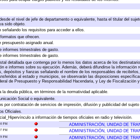
 desde el nivel de jefe de departamento o equivalente, hasta el titular del suj
a sido objeto.
 señalando los requisitos para acceder a ellos.
y formatos que ofrecen.
e presupuesto asignado anual.
e informes trimestrales de gasto.
e informes trimestrales de gasto.
stal detallada que contenga por lo menos los datos acerca de los destinatario
 e informes sobre su ejecución. Además, deberá difundirse la información re
, depósitos y fianzas señalando el nombre de los responsables de recibirlos, 
ransferidos al estado y municipios, se observarán las disposiciones específic
eral de Presupuesto y Responsabilidad Hacendaria, y Ley de Fiscalización y
 a la deuda pública, en términos de la normatividad aplicable.
icación Social o equivalente.
 por contratación de servicios de impresión, difusión y publicidad del sujeto
os Oficiales.
ial_Hipervínculo a información de tiempos oficiales en radio y televisión.
:40 PM
ADMINISTRACIÓN, UNIDAD DE TR
:07 PM
ADMINISTRACIÓN, UNIDAD DE TR
:29 PM
ADMINISTRACIÓN, UNIDAD DE TR