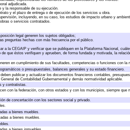
moral adjudicada.
te y la responsable de su ejecución.
trato y el plazo de entrega o de ejecución de los servicios u obra.
upervisión, incluyendo, en su caso, los estudios de impacto urbano y ambien
obras o servicios contratados.
posición legal generen los sujetos obligados;
las preguntas hechas con más frecuencia por el público.
ar a la CEGAIP y verificar que se publiquen en la Plataforma Nacional, cuále
to de que éstos verifiquen y aprueben, de forma fundada y motivada, la relaci
eneren en cumplimiento de sus facultades, competencias o funciones con la 
ogramáticos o presupuestales, balances generales y su estado financiero.
deben publicar y actualizar los documentos financieros contables, presupues
y General de Contabilidad Gubernamental y demás normatividad aplicable.
 y contratistas.
cen con la federación, con otros estados y con los municipios, siempre que 
ión de concertación con los sectores social y privado.
les.
icadas a bienes muebles.
icadas a bienes muebles.
ebles.
icadas a bienes inmuebles.