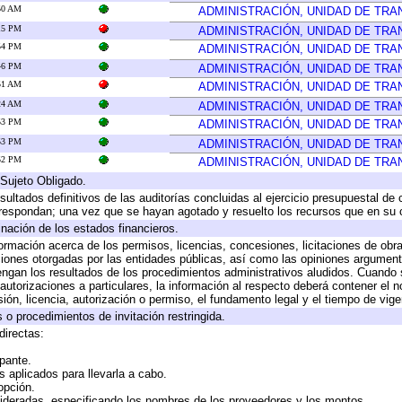
:50 AM
ADMINISTRACIÓN, UNIDAD DE TR
:15 PM
ADMINISTRACIÓN, UNIDAD DE TR
:54 PM
ADMINISTRACIÓN, UNIDAD DE TR
:46 PM
ADMINISTRACIÓN, UNIDAD DE TR
:51 AM
ADMINISTRACIÓN, UNIDAD DE TR
:24 AM
ADMINISTRACIÓN, UNIDAD DE TR
:53 PM
ADMINISTRACIÓN, UNIDAD DE TR
:53 PM
ADMINISTRACIÓN, UNIDAD DE TR
:52 PM
ADMINISTRACIÓN, UNIDAD DE TR
 Sujeto Obligado.
sultados definitivos de las auditorías concluidas al ejercicio presupuestal de 
rrespondan; una vez que se hayan agotado y resuelto los recursos que en su
inación de los estados financieros.
formación acerca de los permisos, licencias, concesiones, licitaciones de obr
ciones otorgadas por las entidades públicas, así como las opiniones argumento
gan los resultados de los procedimientos administrativos aludidos. Cuando s
utorizaciones a particulares, la información al respecto deberá contener el nom
ión, licencia, autorización o permiso, el fundamento legal y el tiempo de vige
 o procedimientos de invitación restringida.
directas:
ipante.
 aplicados para llevarla a cabo.
 opción.
sideradas, especificando los nombres de los proveedores y los montos.