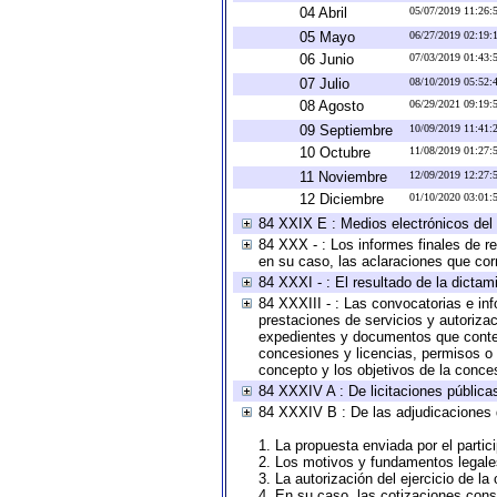
04 Abril
05/07/2019 11:26
05 Mayo
06/27/2019 02:19
06 Junio
07/03/2019 01:43
07 Julio
08/10/2019 05:52
08 Agosto
06/29/2021 09:19
09 Septiembre
10/09/2019 11:41
10 Octubre
11/08/2019 01:27
11 Noviembre
12/09/2019 12:27
12 Diciembre
01/10/2020 03:01
84 XXIX E : Medios electrónicos del
84 XXX - : Los informes finales de re
en su caso, las aclaraciones que co
84 XXXI - : El resultado de la dictam
84 XXXIII - : Las convocatorias e in
prestaciones de servicios y autoriza
expedientes y documentos que conten
concesiones y licencias, permisos o a
concepto y los objetivos de la conces
84 XXXIV A : De licitaciones públicas
84 XXXIV B : De las adjudicaciones 
1. La propuesta enviada por el partic
2. Los motivos y fundamentos legales
3. La autorización del ejercicio de la
4. En su caso, las cotizaciones con