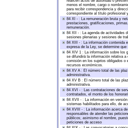
realicen actos de autoridad o presten
menos el nombre, cargo o nombramient
para recibir correspondencia y direcc
correspondiente al título profesional
84 XI - : La remuneración bruta y ne
prestaciones, gratificaciones, prima
remuneración.
84 XII - : La agenda de actividades d
sesiones plenarias y sesiones de tra
84 XIII - : La información contenida
expresa de la Ley, se determine que 
84 XIV 1 : La información sobre los
se difundirá la información relativa
comisión en los sujetos obligados o 
recursos económicos.
84 XV A : El número total de las plaz
administrativa.
84 XV B : El número total de las plaz
administrativa.
84 XVI - : Las contrataciones de serv
contratados, el monto de los honorari
84 XVII - : La información en versión
sistemas habilitados para ello, de ac
84 XVIII - : La información acerca de
responsables de atender las peticion
públicos; asimismo el nombre, puesto,
peticiones de acceso
84 XIX - : Las convocatorias a concu