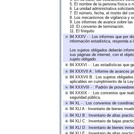
5. El nombre de la persona física o 
6. La unidad administrativa solicitan
7. El número, fecha, el monto del con
8. Los mecanismos de vigilancia y s
9. Los informes de avance sobre las 
10. El convenio de terminación.
11. El finiquito
84 XXXV - : Los informes que por dis
información estadística, responda a 
Los sujetos obligados deberán inform
sus páginas de internet, con el obje
sujeto obligado.
84 XXXVI - : Las estadísticas que g
84 XXXVII A : Informe de avances pr
84 XXXVII B : Los sujetos obligados 
aplicables en cumplimiento de la Le
84 XXXVIII - : Padrón de proveedores
84 XXXIX - : Los convenios que reali
seguridad pública.
84 XL - : Los convenios de coordinac
84 XLI A : Inventario de bienes mueb
84 XLI B : Inventario de altas pract
84 XLI C : Inventario de bajas pract
84 XLI D : Inventario de bienes inmu
84 XLI E : Inventario de altas pract