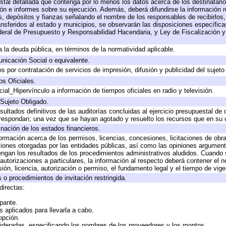
stal detallada que contenga por lo menos los datos acerca de los destinatario
 e informes sobre su ejecución. Además, deberá difundirse la información re
, depósitos y fianzas señalando el nombre de los responsables de recibirlos, 
ransferidos al estado y municipios, se observarán las disposiciones específic
eral de Presupuesto y Responsabilidad Hacendaria, y Ley de Fiscalización y
 a la deuda pública, en términos de la normatividad aplicable.
icación Social o equivalente.
 por contratación de servicios de impresión, difusión y publicidad del sujeto
os Oficiales.
ial_Hipervínculo a información de tiempos oficiales en radio y televisión.
 Sujeto Obligado.
sultados definitivos de las auditorías concluidas al ejercicio presupuestal de 
rrespondan; una vez que se hayan agotado y resuelto los recursos que en su
inación de los estados financieros.
formación acerca de los permisos, licencias, concesiones, licitaciones de obr
ciones otorgadas por las entidades públicas, así como las opiniones argumento
gan los resultados de los procedimientos administrativos aludidos. Cuando s
utorizaciones a particulares, la información al respecto deberá contener el nom
ión, licencia, autorización o permiso, el fundamento legal y el tiempo de vige
 o procedimientos de invitación restringida.
directas:
ipante.
 aplicados para llevarla a cabo.
 opción.
sideradas, especificando los nombres de los proveedores y los montos.