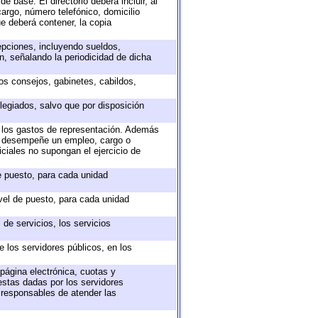
e base. El directorio deberá incluir, al
argo, número telefónico, domicilio
ue deberá contener, la copia
epciones, incluyendo sueldos,
, señalando la periodicidad de dicha
sos consejos, gabinetes, cabildos,
legiados, salvo que por disposición
o los gastos de representación. Además
ue desempeñe un empleo, cargo o
ciales no supongan el ejercicio de
de puesto, para cada unidad
ivel de puesto, para cada unidad
de servicios, los servicios
e los servidores públicos, en los
 página electrónica, cuotas y
estas dadas por los servidores
s responsables de atender las