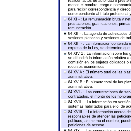
realicen actos de autoridad o presten
menos el nombre, cargo o nombramient
para recibir correspondencia y direcc
correspondiente al título profesional
84 XI - : La remuneración bruta y ne
prestaciones, gratificaciones, prima
remuneración.
84 XII - : La agenda de actividades d
sesiones plenarias y sesiones de tra
84 XIII - : La información contenida
expresa de la Ley, se determine que 
84 XIV 1 : La información sobre los
se difundirá la información relativa
comisión en los sujetos obligados o 
recursos económicos.
84 XV A : El número total de las plaz
administrativa.
84 XV B : El número total de las plaz
administrativa.
84 XVI - : Las contrataciones de serv
contratados, el monto de los honorari
84 XVII - : La información en versión
sistemas habilitados para ello, de ac
84 XVIII - : La información acerca de
responsables de atender las peticion
públicos; asimismo el nombre, puesto,
peticiones de acceso
84 XIX - : Las convocatorias a concu