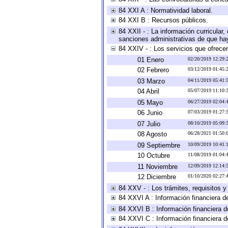
84 XXI A : Normatividad laboral.
84 XXI B : Recursos públicos.
84 XXII - : La información curricular,
sanciones administrativas de que hay
84 XXIV - : Los servicios que ofrecen
01 Enero
02/20/2019 12:29
02 Febrero
03/12/2019 01:45
03 Marzo
04/11/2019 05:41
04 Abril
05/07/2019 11:10
05 Mayo
06/27/2019 02:04
06 Junio
07/03/2019 01:27
07 Julio
08/10/2019 05:09
08 Agosto
06/28/2021 01:50
09 Septiembre
10/09/2019 10:41
10 Octubre
11/08/2019 01:04
11 Noviembre
12/09/2019 12:14
12 Diciembre
01/10/2020 02:27
84 XXV - : Los trámites, requisitos 
84 XXVI A : Información financiera d
84 XXVI B : Información financiera d
84 XXVI C : Información financiera d