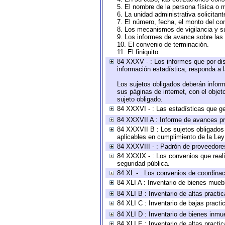
5. El nombre de la persona física o 
6. La unidad administrativa solicitan
7. El número, fecha, el monto del con
8. Los mecanismos de vigilancia y s
9. Los informes de avance sobre las 
10. El convenio de terminación.
11. El finiquito
84 XXXV - : Los informes que por dis
información estadística, responda a 
Los sujetos obligados deberán inform
sus páginas de internet, con el obje
sujeto obligado.
84 XXXVI - : Las estadísticas que g
84 XXXVII A : Informe de avances pr
84 XXXVII B : Los sujetos obligados 
aplicables en cumplimiento de la Le
84 XXXVIII - : Padrón de proveedores
84 XXXIX - : Los convenios que reali
seguridad pública.
84 XL - : Los convenios de coordinac
84 XLI A : Inventario de bienes mueb
84 XLI B : Inventario de altas pract
84 XLI C : Inventario de bajas pract
84 XLI D : Inventario de bienes inmu
84 XLI E : Inventario de altas pract