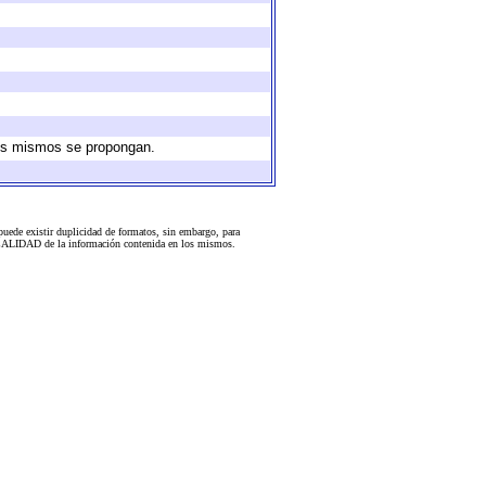
 los mismos se propongan.
uede existir duplicidad de formatos, sin embargo, para
 la CALIDAD de la información contenida en los mismos.