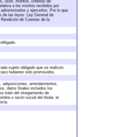
s, usos, montos, criterios de
lativa a los montos recibidos por
administrarlos y ejercerlos. Por lo que
as de las leyes: Ley General de
 Rendición de Cuentas de la
 obligado.
cada sujeto obligado que se realicen,
 caso hubieren sido promovidos.
a, adquisiciones, arrendamientos,
s, datos finales incluidos los
e trate del otorgamiento de
bre o razón social del titular, el
ncia.