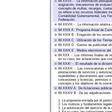
84 XXVII - : La información presupue
asignación, mecanismos de evaluación
concepto de multas, recargos, cuotas
se refiere a los recursos federales t
Contabilidad Gubernamental, Ley Fed
Federación.
84 XXVIII - : La información relativa
84 XXIX A : Programa Anual de Comun
84 XXIX B : Erogación de los recursos
84 XXIX C : Utilización de los Tiemp
84 XXIX D : Gastos de publicidad ofic
84 XXIX E : Medios electrónicos del
84 XXX - : Los informes finales de re
en su caso, las aclaraciones que co
84 XXXI - : El resultado de la dictam
84 XXXIII - : Las convocatorias e in
prestaciones de servicios y autoriza
expedientes y documentos que conten
concesiones y licencias, permisos o a
concepto y los objetivos de la conces
84 XXXIV A : De licitaciones públicas
84 XXXIV B : De las adjudicaciones 
1. La propuesta enviada por el partic
2. Los motivos y fundamentos legales
3. La autorización del ejercicio de la
4. En su caso, las cotizaciones con