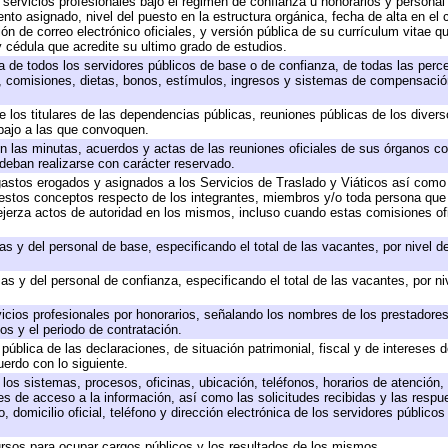
 servicios profesionales bajo el régimen de confianza u honorarios y personal d
o asignado, nivel del puesto en la estructura orgánica, fecha de alta en el c
ión de correo electrónico oficiales, y versión pública de su currículum vitae q
 y cédula que acredite su ultimo grado de estudios.
ta de todos los servidores públicos de base o de confianza, de todas las perc
s, comisiones, dietas, bonos, estímulos, ingresos y sistemas de compensación
e los titulares de las dependencias públicas, reuniones públicas de los diver
bajo a las que convoquen.
 en las minutas, acuerdos y actas de las reuniones oficiales de sus órganos co
deban realizarse con carácter reservado.
 gastos erogados y asignados a los Servicios de Traslado y Viáticos así com
 a estos conceptos respecto de los integrantes, miembros y/o toda persona q
ejerza actos de autoridad en los mismos, incluso cuando estas comisiones ofi
as y del personal de base, especificando el total de las vacantes, por nivel 
as y del personal de confianza, especificando el total de las vacantes, por n
icios profesionales por honorarios, señalando los nombres de los prestadores 
os y el periodo de contratación.
 pública de las declaraciones, de situación patrimonial, fiscal y de intereses d
uerdo con lo siguiente.
 los sistemas, procesos, oficinas, ubicación, teléfonos, horarios de atención,
es de acceso a la información, así como las solicitudes recibidas y las respu
 domicilio oficial, teléfono y dirección electrónica de los servidores público
rsos para ocupar cargos públicos y los resultados de los mismos.