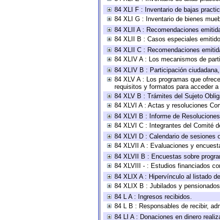
84 XLI F : Inventario de bajas pract
84 XLI G : Inventario de bienes mue
84 XLII A : Recomendaciones emitid
84 XLII B : Casos especiales emitid
84 XLII C : Recomendaciones emitid
84 XLIV A : Los mecanismos de parti
84 XLIV B : Participación ciudadana
84 XLV A : Los programas que ofrecen
requisitos y formatos para acceder 
84 XLV B : Trámites del Sujeto Obli
84 XLVI A : Actas y resoluciones Co
84 XLVI B : Informe de Resoluciones
84 XLVI C : Integrantes del Comité d
84 XLVI D : Calendario de sesiones o
84 XLVII A : Evaluaciones y encuest
84 XLVII B : Encuestas sobre progr
84 XLVIII - : Estudios financiados co
84 XLIX A : Hipervínculo al listado d
84 XLIX B : Jubilados y pensionados
84 L A : Ingresos recibidos.
84 L B : Responsables de recibir, adm
84 LI A : Donaciones en dinero realiz