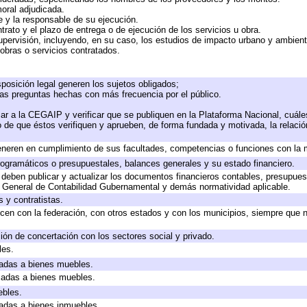
moral adjudicada.
te y la responsable de su ejecución.
trato y el plazo de entrega o de ejecución de los servicios u obra.
upervisión, incluyendo, en su caso, los estudios de impacto urbano y ambien
obras o servicios contratados.
posición legal generen los sujetos obligados;
las preguntas hechas con más frecuencia por el público.
ar a la CEGAIP y verificar que se publiquen en la Plataforma Nacional, cuále
to de que éstos verifiquen y aprueben, de forma fundada y motivada, la relaci
eneren en cumplimiento de sus facultades, competencias o funciones con la 
ogramáticos o presupuestales, balances generales y su estado financiero.
deben publicar y actualizar los documentos financieros contables, presupues
y General de Contabilidad Gubernamental y demás normatividad aplicable.
 y contratistas.
cen con la federación, con otros estados y con los municipios, siempre que 
ión de concertación con los sectores social y privado.
les.
icadas a bienes muebles.
icadas a bienes muebles.
ebles.
icadas a bienes inmuebles.