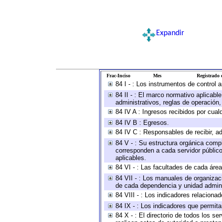
Expandir
Frac-Inciso
Mes
Registrado e
84 I - : Los instrumentos de control 
84 II - : El marco normativo aplicabl
administrativos, reglas de operación, c
84 IV A : Ingresos recibidos por cual
84 IV B : Egresos.
84 IV C : Responsables de recibir, ad
84 V - : Su estructura orgánica compl
corresponden a cada servidor público
aplicables.
84 VI - : Las facultades de cada área
84 VII - : Los manuales de organizac
de cada dependencia y unidad adminis
84 VIII - : Los indicadores relacion
84 IX - : Los indicadores que permita
84 X - : El directorio de todos los s