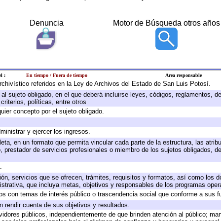
Denuncia
Motor de Búsqueda otros años
l :
En tiempo / Fuera de tiempo
Area responsable
archivístico referidos en la Ley de Archivos del Estado de San Luis Potosí.
e al sujeto obligado, en el que deberá incluirse leyes, códigos, reglamentos, 
riterios, políticas, entre otros
quier concepto por el sujeto obligado.
ministrar y ejercer los ingresos.
eta, en un formato que permita vincular cada parte de la estructura, las atri
, prestador de servicios profesionales o miembro de los sujetos obligados, d
.
ión, servicios que se ofrecen, trámites, requisitos y formatos, así como los
trativa, que incluya metas, objetivos y responsables de los programas operat
ados con temas de interés público o trascendencia social que conforme a sus f
n rendir cuenta de sus objetivos y resultados.
ervidores públicos, independientemente de que brinden atención al público; ma