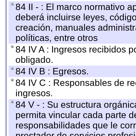
84 II - : El marco normativo a
deberá incluirse leyes, códig
creación, manuales administrat
políticas, entre otros
84 IV A : Ingresos recibidos p
obligado.
84 IV B : Egresos.
84 IV C : Responsables de reci
ingresos.
84 V - : Su estructura orgáni
permita vincular cada parte de
responsabilidades que le cor
prestador de servicios profes