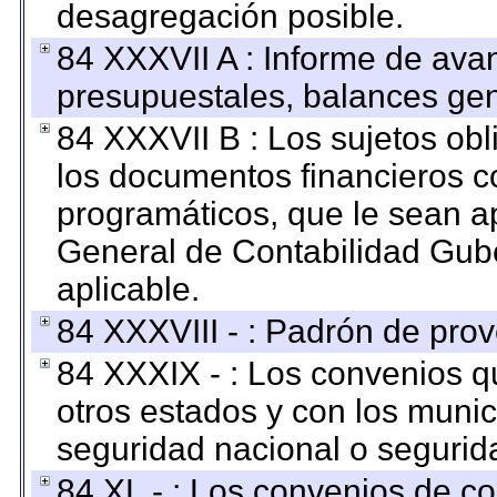
desagregación posible.
84 XXXVII A : Informe de ava
presupuestales, balances gen
84 XXXVII B : Los sujetos obl
los documentos financieros c
programáticos, que le sean a
General de Contabilidad Gub
aplicable.
84 XXXVIII - : Padrón de prov
84 XXXIX - : Los convenios qu
otros estados y con los muni
seguridad nacional o segurid
84 XL - : Los convenios de c