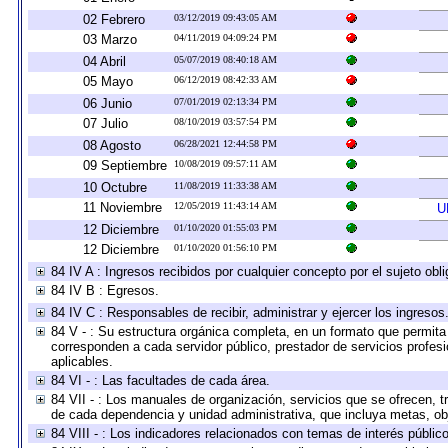
02 Febrero
03/12/2019 09:43:05 AM
03 Marzo
04/11/2019 04:09:24 PM
04 Abril
05/07/2019 08:40:18 AM
05 Mayo
06/12/2019 08:42:33 AM
06 Junio
07/01/2019 02:13:34 PM
07 Julio
08/10/2019 03:57:54 PM
08 Agosto
06/28/2021 12:44:58 PM
09 Septiembre
10/08/2019 09:57:11 AM
10 Octubre
11/08/2019 11:33:38 AM
11 Noviembre
12/05/2019 11:43:14 AM
U
12 Diciembre
01/10/2020 01:55:03 PM
12 Diciembre
01/10/2020 01:56:10 PM
84 IV A : Ingresos recibidos por cualquier concepto por el sujeto obl
84 IV B : Egresos.
84 IV C : Responsables de recibir, administrar y ejercer los ingresos
84 V - : Su estructura orgánica completa, en un formato que permita 
corresponden a cada servidor público, prestador de servicios profes
aplicables.
84 VI - : Las facultades de cada área.
84 VII - : Los manuales de organización, servicios que se ofrecen, 
de cada dependencia y unidad administrativa, que incluya metas, obj
84 VIII - : Los indicadores relacionados con temas de interés públi