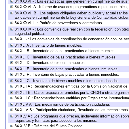
84 XXXVI - : Las estadísticas que generen en cumplimiento de sus 
84 XXXVII A : Informe de avances programáticos o presupuestales, 
84 XXXVII B : Los sujetos obligados deben publicar y actualizar lo
aplicables en cumplimiento de la Ley General de Contabilidad Gube
84 XXXVIII - : Padrón de proveedores y contratistas.
84 XXXIX - : Los convenios que realicen con la federación, con otr
seguridad pública.
84 XL - : Los convenios de coordinación de concertación con los sec
84 XLI A : Inventario de bienes muebles.
84 XLI B : Inventario de altas practicadas a bienes muebles.
84 XLI C : Inventario de bajas practicadas a bienes muebles.
84 XLI D : Inventario de bienes inmuebles.
84 XLI E : Inventario de altas practicadas a bienes inmuebles.
84 XLI F : Inventario de bajas practicadas a bienes inmuebles.
84 XLI G : Inventario de bienes muebles e inmuebles donados.
84 XLII A : Recomendaciones emitidas por la Comisión Nacional d
84 XLII B : Casos especiales emitidos por la CNDH u otros organis
84 XLII C : Recomendaciones emitidas por Organismos internaciona
84 XLIV A : Los mecanismos de participación ciudadana.
84 XLIV B : Participación ciudadana, Resultado de los mecanismos d
84 XLV A : Los programas que ofrecen, incluyendo información sobre 
requisitos y formatos para acceder a los mismos.
84 XLV B : Trámites del Sujeto Obligado.