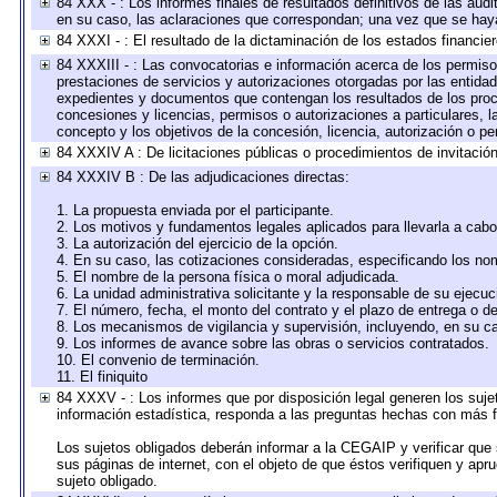
84 XXX - : Los informes finales de resultados definitivos de las audi
en su caso, las aclaraciones que correspondan; una vez que se hay
84 XXXI - : El resultado de la dictaminación de los estados financier
84 XXXIII - : Las convocatorias e información acerca de los permisos
prestaciones de servicios y autorizaciones otorgadas por las entida
expedientes y documentos que contengan los resultados de los proce
concesiones y licencias, permisos o autorizaciones a particulares, la
concepto y los objetivos de la concesión, licencia, autorización o pe
84 XXXIV A : De licitaciones públicas o procedimientos de invitación 
84 XXXIV B : De las adjudicaciones directas:
1. La propuesta enviada por el participante.
2. Los motivos y fundamentos legales aplicados para llevarla a cabo
3. La autorización del ejercicio de la opción.
4. En su caso, las cotizaciones consideradas, especificando los no
5. El nombre de la persona física o moral adjudicada.
6. La unidad administrativa solicitante y la responsable de su ejecuc
7. El número, fecha, el monto del contrato y el plazo de entrega o de
8. Los mecanismos de vigilancia y supervisión, incluyendo, en su c
9. Los informes de avance sobre las obras o servicios contratados.
10. El convenio de terminación.
11. El finiquito
84 XXXV - : Los informes que por disposición legal generen los suje
información estadística, responda a las preguntas hechas con más fr
Los sujetos obligados deberán informar a la CEGAIP y verificar que 
sus páginas de internet, con el objeto de que éstos verifiquen y apr
sujeto obligado.