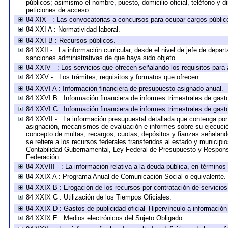
públicos; asimismo el nombre, puesto, domicilio oficial, teléfono y d
peticiones de acceso
84 XIX - : Las convocatorias a concursos para ocupar cargos públic
84 XXI A : Normatividad laboral.
84 XXI B : Recursos públicos.
84 XXII - : La información curricular, desde el nivel de jefe de depar
sanciones administrativas de que haya sido objeto.
84 XXIV - : Los servicios que ofrecen señalando los requisitos para 
84 XXV - : Los trámites, requisitos y formatos que ofrecen.
84 XXVI A : Información financiera de presupuesto asignado anual.
84 XXVI B : Información financiera de informes trimestrales de gast
84 XXVI C : Información financiera de informes trimestrales de gast
84 XXVII - : La información presupuestal detallada que contenga por 
asignación, mecanismos de evaluación e informes sobre su ejecución
concepto de multas, recargos, cuotas, depósitos y fianzas señalando 
se refiere a los recursos federales transferidos al estado y municip
Contabilidad Gubernamental, Ley Federal de Presupuesto y Responsa
Federación.
84 XXVIII - : La información relativa a la deuda pública, en términos
84 XXIX A : Programa Anual de Comunicación Social o equivalente.
84 XXIX B : Erogación de los recursos por contratación de servicios 
84 XXIX C : Utilización de los Tiempos Oficiales.
84 XXIX D : Gastos de publicidad oficial_Hipervínculo a información 
84 XXIX E : Medios electrónicos del Sujeto Obligado.