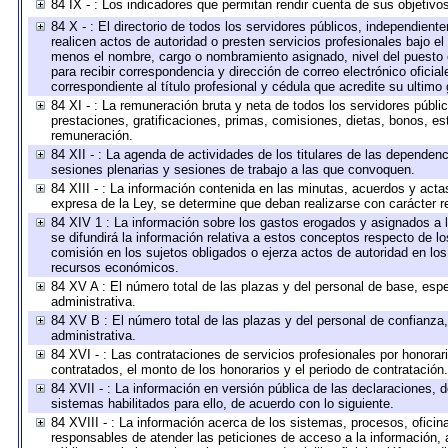
84 IX - : Los indicadores que permitan rendir cuenta de sus objetivo
84 X - : El directorio de todos los servidores públicos, independien
realicen actos de autoridad o presten servicios profesionales bajo el
menos el nombre, cargo o nombramiento asignado, nivel del puesto en
para recibir correspondencia y dirección de correo electrónico oficia
correspondiente al título profesional y cédula que acredite su ultimo
84 XI - : La remuneración bruta y neta de todos los servidores públ
prestaciones, gratificaciones, primas, comisiones, dietas, bonos, e
remuneración.
84 XII - : La agenda de actividades de los titulares de las dependen
sesiones plenarias y sesiones de trabajo a las que convoquen.
84 XIII - : La información contenida en las minutas, acuerdos y acta
expresa de la Ley, se determine que deban realizarse con carácter r
84 XIV 1 : La información sobre los gastos erogados y asignados a 
se difundirá la información relativa a estos conceptos respecto de
comisión en los sujetos obligados o ejerza actos de autoridad en lo
recursos económicos.
84 XV A : El número total de las plazas y del personal de base, espe
administrativa.
84 XV B : El número total de las plazas y del personal de confianza,
administrativa.
84 XVI - : Las contrataciones de servicios profesionales por honorar
contratados, el monto de los honorarios y el periodo de contratación.
84 XVII - : La información en versión pública de las declaraciones, de
sistemas habilitados para ello, de acuerdo con lo siguiente.
84 XVIII - : La información acerca de los sistemas, procesos, oficina
responsables de atender las peticiones de acceso a la información, 