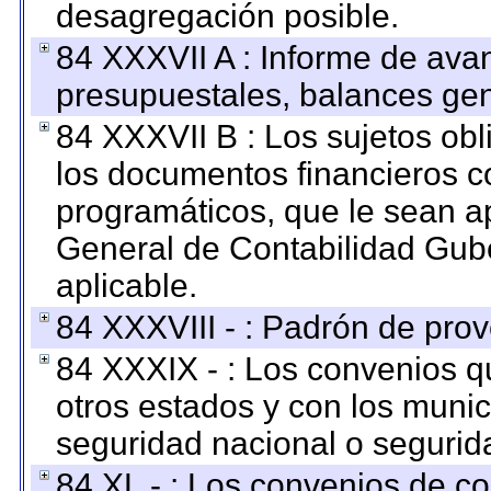
desagregación posible.
84 XXXVII A : Informe de ava
presupuestales, balances gen
84 XXXVII B : Los sujetos obl
los documentos financieros c
programáticos, que le sean a
General de Contabilidad Gub
aplicable.
84 XXXVIII - : Padrón de prov
84 XXXIX - : Los convenios qu
otros estados y con los muni
seguridad nacional o segurid
84 XL - : Los convenios de c