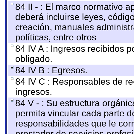
84 II - : El marco normativo a
deberá incluirse leyes, códig
creación, manuales administrat
políticas, entre otros
84 IV A : Ingresos recibidos p
obligado.
84 IV B : Egresos.
84 IV C : Responsables de reci
ingresos.
84 V - : Su estructura orgáni
permita vincular cada parte de
responsabilidades que le cor
prestador de servicios profes