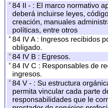
84 II - : El marco normativo a
deberá incluirse leyes, códig
creación, manuales administrat
políticas, entre otros
84 IV A : Ingresos recibidos p
obligado.
84 IV B : Egresos.
84 IV C : Responsables de reci
ingresos.
84 V - : Su estructura orgáni
permita vincular cada parte de
responsabilidades que le cor
prestador de servicios profes