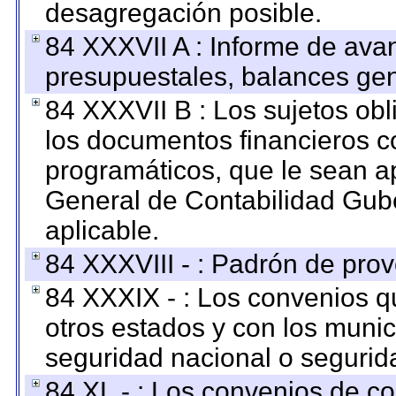
desagregación posible.
84 XXXVII A : Informe de ava
presupuestales, balances gen
84 XXXVII B : Los sujetos obl
los documentos financieros c
programáticos, que le sean a
General de Contabilidad Gub
aplicable.
84 XXXVIII - : Padrón de prov
84 XXXIX - : Los convenios qu
otros estados y con los muni
seguridad nacional o segurid
84 XL - : Los convenios de c