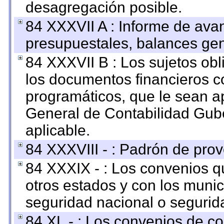
desagregación posible.
84 XXXVII A : Informe de ava
presupuestales, balances gen
84 XXXVII B : Los sujetos obl
los documentos financieros c
programáticos, que le sean a
General de Contabilidad Gub
aplicable.
84 XXXVIII - : Padrón de prov
84 XXXIX - : Los convenios qu
otros estados y con los muni
seguridad nacional o segurid
84 XL - : Los convenios de c