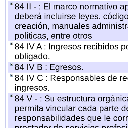
84 II - : El marco normativo a
deberá incluirse leyes, códig
creación, manuales administrat
políticas, entre otros
84 IV A : Ingresos recibidos p
obligado.
84 IV B : Egresos.
84 IV C : Responsables de reci
ingresos.
84 V - : Su estructura orgáni
permita vincular cada parte de
responsabilidades que le cor
prestador de servicios profes