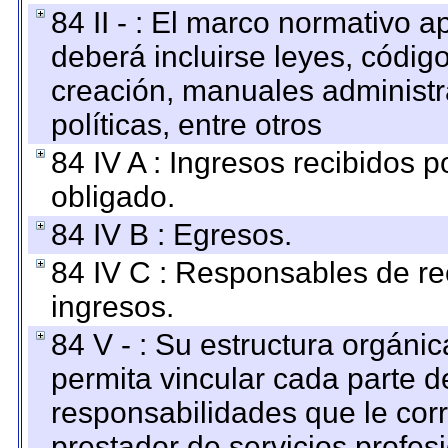
84 II - : El marco normativo a
deberá incluirse leyes, códig
creación, manuales administrat
políticas, entre otros
84 IV A : Ingresos recibidos p
obligado.
84 IV B : Egresos.
84 IV C : Responsables de reci
ingresos.
84 V - : Su estructura orgáni
permita vincular cada parte de
responsabilidades que le cor
prestador de servicios profes