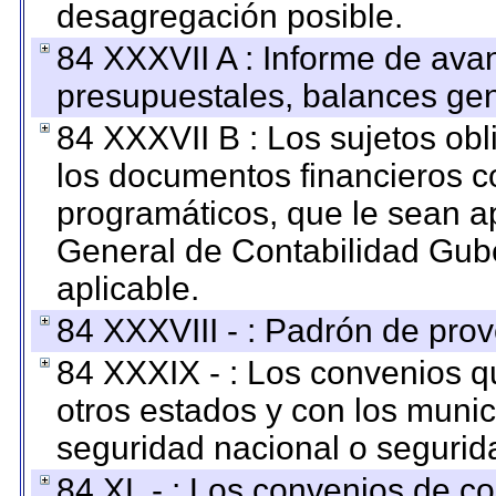
desagregación posible.
84 XXXVII A : Informe de ava
presupuestales, balances gen
84 XXXVII B : Los sujetos obl
los documentos financieros c
programáticos, que le sean a
General de Contabilidad Gub
aplicable.
84 XXXVIII - : Padrón de prov
84 XXXIX - : Los convenios qu
otros estados y con los muni
seguridad nacional o segurid
84 XL - : Los convenios de c