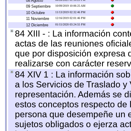
08 Agosto
09 Septiembre
10/09/2019 10:06:25 AM
10 Octubre
11/13/2019 02:32:46 PM
11 Noviembre
12/16/2019 02:01:46 PM
12 Diciembre
01/15/2020 03:24:55 PM
84 XIII - : La información co
actas de las reuniones oficia
que por disposición expresa 
realizarse con carácter reser
84 XIV 1 : La información so
a los Servicios de Traslado y
representación. Además se dif
estos conceptos respecto de 
persona que desempeñe un em
sujetos obligados o ejerza ac