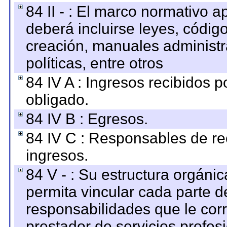
84 II - : El marco normativo a
deberá incluirse leyes, códig
creación, manuales administrat
políticas, entre otros
84 IV A : Ingresos recibidos p
obligado.
84 IV B : Egresos.
84 IV C : Responsables de reci
ingresos.
84 V - : Su estructura orgáni
permita vincular cada parte de
responsabilidades que le cor
prestador de servicios profes