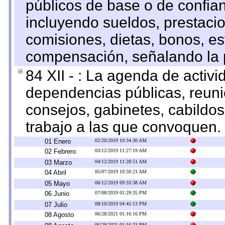
públicos de base o de confia
incluyendo sueldos, prestacio
comisiones, dietas, bonos, es
compensación, señalando la 
84 XII - : La agenda de activi
dependencias públicas, reuni
consejos, gabinetes, cabildos
trabajo a las que convoquen.
01 Enero
02/20/2019 10:34:30 AM
02 Febrero
03/12/2019 11:27:19 AM
03 Marzo
04/12/2019 11:28:51 AM
04 Abril
05/07/2019 10:50:21 AM
05 Mayo
06/12/2019 09:33:38 AM
06 Junio
07/08/2019 01:29:35 PM
07 Julio
08/10/2019 04:45:13 PM
08 Agosto
06/28/2021 01:16:16 PM
06/28/2021 01:16:23 PM