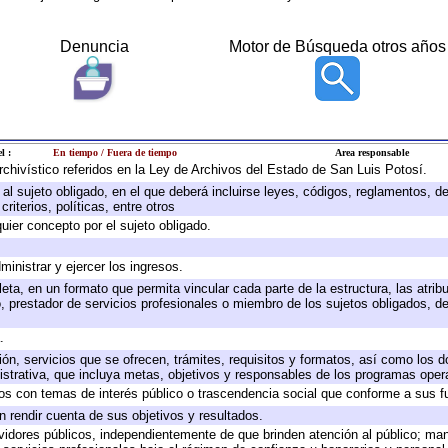
Denuncia
Motor de Búsqueda otros años
l :
En tiempo / Fuera de tiempo
Area responsable
archivístico referidos en la Ley de Archivos del Estado de San Luis Potosí.
e al sujeto obligado, en el que deberá incluirse leyes, códigos, reglamentos, 
riterios, políticas, entre otros
quier concepto por el sujeto obligado.
ministrar y ejercer los ingresos.
eta, en un formato que permita vincular cada parte de la estructura, las atri
, prestador de servicios profesionales o miembro de los sujetos obligados, d
.
ión, servicios que se ofrecen, trámites, requisitos y formatos, así como los
trativa, que incluya metas, objetivos y responsables de los programas operat
ados con temas de interés público o trascendencia social que conforme a sus f
n rendir cuenta de sus objetivos y resultados.
ervidores públicos, independientemente de que brinden atención al público; ma