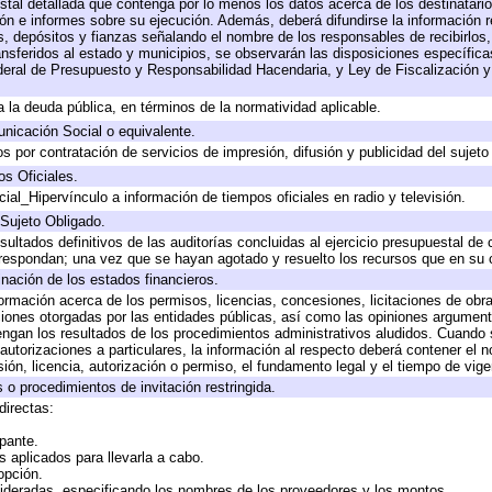
stal detallada que contenga por lo menos los datos acerca de los destinatario
 e informes sobre su ejecución. Además, deberá difundirse la información re
, depósitos y fianzas señalando el nombre de los responsables de recibirlos, 
ransferidos al estado y municipios, se observarán las disposiciones específic
eral de Presupuesto y Responsabilidad Hacendaria, y Ley de Fiscalización y
 a la deuda pública, en términos de la normatividad aplicable.
icación Social o equivalente.
 por contratación de servicios de impresión, difusión y publicidad del sujeto
os Oficiales.
ial_Hipervínculo a información de tiempos oficiales en radio y televisión.
 Sujeto Obligado.
sultados definitivos de las auditorías concluidas al ejercicio presupuestal de 
rrespondan; una vez que se hayan agotado y resuelto los recursos que en su
inación de los estados financieros.
formación acerca de los permisos, licencias, concesiones, licitaciones de obr
ciones otorgadas por las entidades públicas, así como las opiniones argumento
gan los resultados de los procedimientos administrativos aludidos. Cuando s
utorizaciones a particulares, la información al respecto deberá contener el nom
ión, licencia, autorización o permiso, el fundamento legal y el tiempo de vige
 o procedimientos de invitación restringida.
directas:
ipante.
 aplicados para llevarla a cabo.
 opción.
sideradas, especificando los nombres de los proveedores y los montos.