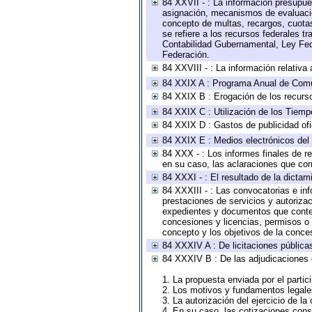
84 XXVII - : La información presupue
asignación, mecanismos de evaluación
concepto de multas, recargos, cuotas
se refiere a los recursos federales t
Contabilidad Gubernamental, Ley Fed
Federación.
84 XXVIII - : La información relativa
84 XXIX A : Programa Anual de Comun
84 XXIX B : Erogación de los recursos
84 XXIX C : Utilización de los Tiemp
84 XXIX D : Gastos de publicidad ofic
84 XXIX E : Medios electrónicos del
84 XXX - : Los informes finales de re
en su caso, las aclaraciones que co
84 XXXI - : El resultado de la dictam
84 XXXIII - : Las convocatorias e in
prestaciones de servicios y autoriza
expedientes y documentos que conten
concesiones y licencias, permisos o a
concepto y los objetivos de la conces
84 XXXIV A : De licitaciones públicas
84 XXXIV B : De las adjudicaciones 
1. La propuesta enviada por el partic
2. Los motivos y fundamentos legales
3. La autorización del ejercicio de la
4. En su caso, las cotizaciones con