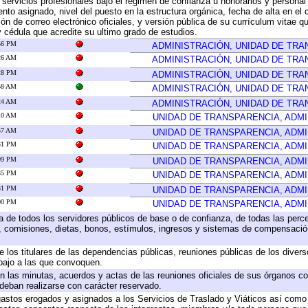
 servicios profesionales bajo el régimen de confianza u honorarios y personal d
o asignado, nivel del puesto en la estructura orgánica, fecha de alta en el c
ión de correo electrónico oficiales, y versión pública de su currículum vitae q
 y cédula que acredite su ultimo grado de estudios.
:56 PM
ADMINISTRACIÓN, UNIDAD DE TR
:26 AM
ADMINISTRACIÓN, UNIDAD DE TR
:28 PM
ADMINISTRACIÓN, UNIDAD DE TR
:58 AM
ADMINISTRACIÓN, UNIDAD DE TR
:24 AM
ADMINISTRACIÓN, UNIDAD DE TR
:10 AM
UNIDAD DE TRANSPARENCIA, ADM
:57 AM
UNIDAD DE TRANSPARENCIA, ADM
:31 PM
UNIDAD DE TRANSPARENCIA, ADM
:09 PM
UNIDAD DE TRANSPARENCIA, ADM
:35 PM
UNIDAD DE TRANSPARENCIA, ADM
:31 PM
UNIDAD DE TRANSPARENCIA, ADM
:00 PM
UNIDAD DE TRANSPARENCIA, ADM
ta de todos los servidores públicos de base o de confianza, de todas las perc
s, comisiones, dietas, bonos, estímulos, ingresos y sistemas de compensación
e los titulares de las dependencias públicas, reuniones públicas de los diver
bajo a las que convoquen.
 en las minutas, acuerdos y actas de las reuniones oficiales de sus órganos co
deban realizarse con carácter reservado.
 gastos erogados y asignados a los Servicios de Traslado y Viáticos así com