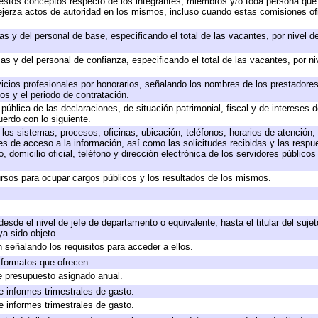
 a estos conceptos respecto de los integrantes, miembros y/o toda persona q
ejerza actos de autoridad en los mismos, incluso cuando estas comisiones ofi
as y del personal de base, especificando el total de las vacantes, por nivel 
as y del personal de confianza, especificando el total de las vacantes, por n
icios profesionales por honorarios, señalando los nombres de los prestadores 
os y el periodo de contratación.
 pública de las declaraciones, de situación patrimonial, fiscal y de intereses d
uerdo con lo siguiente.
 los sistemas, procesos, oficinas, ubicación, teléfonos, horarios de atención,
es de acceso a la información, así como las solicitudes recibidas y las respu
 domicilio oficial, teléfono y dirección electrónica de los servidores público
rsos para ocupar cargos públicos y los resultados de los mismos.
 desde el nivel de jefe de departamento o equivalente, hasta el titular del suj
a sido objeto.
 señalando los requisitos para acceder a ellos.
y formatos que ofrecen.
e presupuesto asignado anual.
e informes trimestrales de gasto.
e informes trimestrales de gasto.