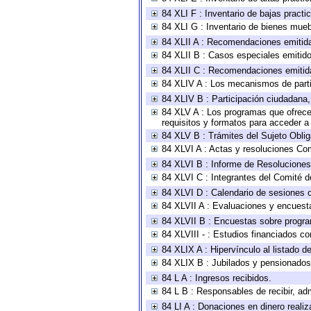
84 XLI F : Inventario de bajas pract
84 XLI G : Inventario de bienes mue
84 XLII A : Recomendaciones emitid
84 XLII B : Casos especiales emitid
84 XLII C : Recomendaciones emitid
84 XLIV A : Los mecanismos de parti
84 XLIV B : Participación ciudadana
84 XLV A : Los programas que ofrecen
requisitos y formatos para acceder 
84 XLV B : Trámites del Sujeto Obli
84 XLVI A : Actas y resoluciones Co
84 XLVI B : Informe de Resoluciones
84 XLVI C : Integrantes del Comité d
84 XLVI D : Calendario de sesiones o
84 XLVII A : Evaluaciones y encuest
84 XLVII B : Encuestas sobre progr
84 XLVIII - : Estudios financiados co
84 XLIX A : Hipervínculo al listado d
84 XLIX B : Jubilados y pensionados
84 L A : Ingresos recibidos.
84 L B : Responsables de recibir, adm
84 LI A : Donaciones en dinero realiz