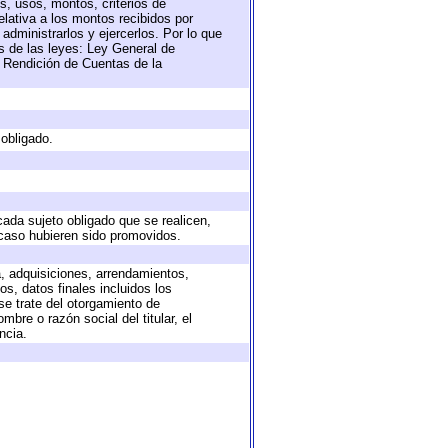
s, usos, montos, criterios de
lativa a los montos recibidos por
administrarlos y ejercerlos. Por lo que
as de las leyes: Ley General de
 Rendición de Cuentas de la
 obligado.
cada sujeto obligado que se realicen,
 caso hubieren sido promovidos.
a, adquisiciones, arrendamientos,
s, datos finales incluidos los
e trate del otorgamiento de
bre o razón social del titular, el
ncia.