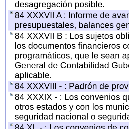
desagregación posible.
84 XXXVII A : Informe de ava
presupuestales, balances gen
84 XXXVII B : Los sujetos obl
los documentos financieros c
programáticos, que le sean a
General de Contabilidad Gub
aplicable.
84 XXXVIII - : Padrón de prov
84 XXXIX - : Los convenios qu
otros estados y con los muni
seguridad nacional o segurid
84 XL - : Los convenios de c