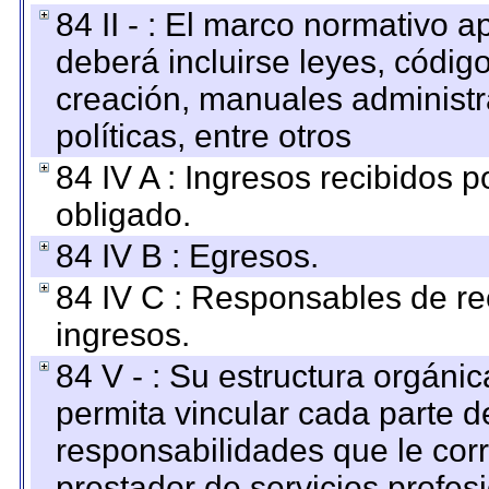
84 II - : El marco normativo a
deberá incluirse leyes, códig
creación, manuales administrat
políticas, entre otros
84 IV A : Ingresos recibidos p
obligado.
84 IV B : Egresos.
84 IV C : Responsables de reci
ingresos.
84 V - : Su estructura orgáni
permita vincular cada parte de
responsabilidades que le cor
prestador de servicios profes