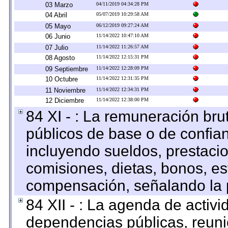
03 Marzo
04/11/2019 04:34:28 PM
04 Abril
05/07/2019 10:29:58 AM
05 Mayo
06/12/2019 09:27:24 AM
06 Junio
11/14/2022 10:47:10 AM
07 Julio
11/14/2022 11:26:57 AM
08 Agosto
11/14/2022 12:15:31 PM
09 Septiembre
11/14/2022 12:28:09 PM
10 Octubre
11/14/2022 12:31:35 PM
11 Noviembre
11/14/2022 12:34:31 PM
12 Diciembre
11/14/2022 12:38:00 PM
84 XI - : La remuneración bru
públicos de base o de confia
incluyendo sueldos, prestacio
comisiones, dietas, bonos, es
compensación, señalando la 
84 XII - : La agenda de activi
dependencias públicas, reuni