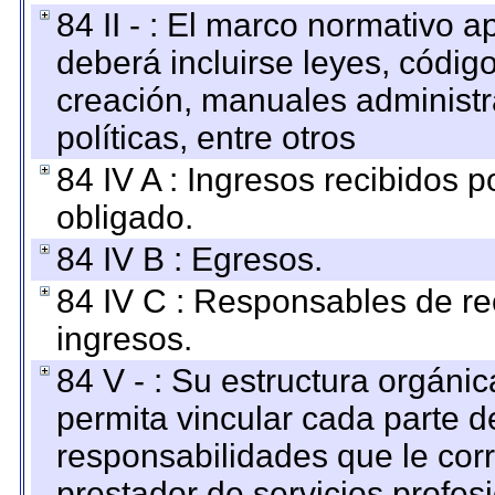
84 II - : El marco normativo a
deberá incluirse leyes, códig
creación, manuales administrat
políticas, entre otros
84 IV A : Ingresos recibidos p
obligado.
84 IV B : Egresos.
84 IV C : Responsables de reci
ingresos.
84 V - : Su estructura orgáni
permita vincular cada parte de
responsabilidades que le cor
prestador de servicios profes