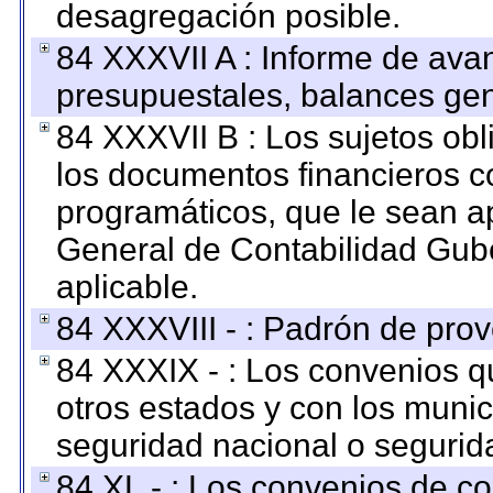
desagregación posible.
84 XXXVII A : Informe de ava
presupuestales, balances gen
84 XXXVII B : Los sujetos obl
los documentos financieros c
programáticos, que le sean a
General de Contabilidad Gub
aplicable.
84 XXXVIII - : Padrón de prov
84 XXXIX - : Los convenios qu
otros estados y con los muni
seguridad nacional o segurid
84 XL - : Los convenios de c