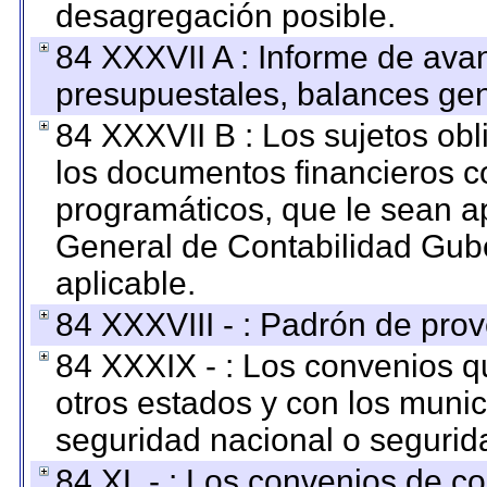
desagregación posible.
84 XXXVII A : Informe de ava
presupuestales, balances gen
84 XXXVII B : Los sujetos obl
los documentos financieros c
programáticos, que le sean a
General de Contabilidad Gub
aplicable.
84 XXXVIII - : Padrón de prov
84 XXXIX - : Los convenios qu
otros estados y con los muni
seguridad nacional o segurid
84 XL - : Los convenios de c