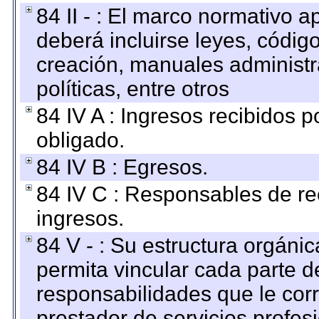
84 II - : El marco normativo a
deberá incluirse leyes, códig
creación, manuales administrat
políticas, entre otros
84 IV A : Ingresos recibidos p
obligado.
84 IV B : Egresos.
84 IV C : Responsables de reci
ingresos.
84 V - : Su estructura orgáni
permita vincular cada parte de
responsabilidades que le cor
prestador de servicios profes